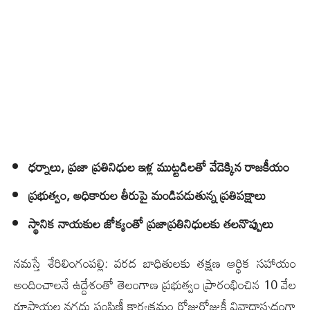
ధర్నాలు, ప్ర‌జా ప్ర‌తినిధుల ఇళ్ల ముట్టడిల‌తో వేడెక్కిన రాజ‌కీయం
ప్రభుత్వం, అధికారుల తీరుపై మండిపడుతున్న‌ ప్రతిపక్షాలు
స్థానిక నాయకుల జోక్యంతో ప్ర‌జాప్ర‌తినిధులకు త‌ల‌నొప్పులు
న‌మ‌స్తే శేరిలింగంప‌ల్లి: వరద బాధితులకు త‌క్ష‌ణ‌ ఆర్థిక సహాయం
అందించాలనే ఉద్దేశంతో తెలంగాణ ప్రభుత్వం ప్రారంభించిన 10 వేల
రూపాయల నగదు పంపిణీ కార్యక్రమం రోజురోజుకీ వివాదాస్పదంగా