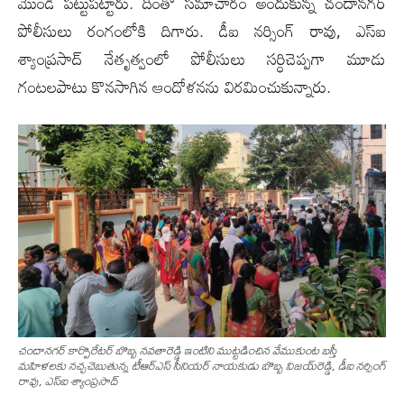
మొండి పట్టుపట్టారు. దీంతో సమాచారం అందుకున్న చందానగర్
పోలీసులు రంగంలోకి దిగారు. డీఐ నర్సింగ్ రావు, ఎస్ఐ
శ్యాంప్రసాద్ నేతృత్వంలో పోలీసులు సర్ధిచెప్పగా మూడు
గంటలపాటు కొనసాగిన ఆందోళనను విరమించుకున్నారు.
చందాన‌గ‌ర్ కార్పొరేట‌ర్ బొబ్బ న‌వ‌తారెడ్డి ఇంటిని ముట్ట‌డించిన వేముకుంట బ‌స్తీ
మ‌హిళ‌ల‌కు న‌చ్చ‌చెబుతున్న టీఆర్ఎస్ సీనియ‌ర్ నాయ‌కుడు బొబ్బ విజ‌య్‌రెడ్డి, డీఐ న‌ర్సింగ్
రావు, ఎస్ఐ శ్యాంప్ర‌సాద్‌