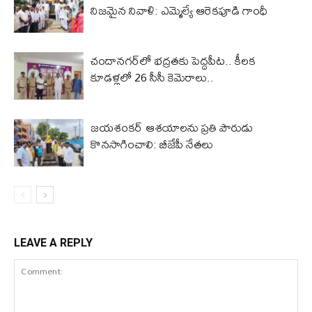
నిజమైన నివాళి: ఎమ్మెల్యే ఆరెక‌పూడి గాంధీ
చందానగర్‌లో భద్రతకు పెద్దపీట.. కీలక
కూడళ్లలో 26 సీసీ కెమెరాలు..
జయశంకర్ ఆశయాలను ప్రతి పౌరుడు
కొనసాగించాలి: బీజేపీ నేతలు
LEAVE A REPLY