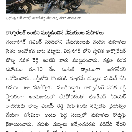
ప్ర‌భుత్వ విప్ గాంధీ ఇంటి వ‌ద్ద వేచి ఉన్న వ‌ర‌ద బాధితులు
కార్పొరేటర్ ఇంటిని ముట్టడించిన వేముకుంట మహిళలు
చందానగర్ డివిజన్ పరిధిలోని వేముకుంటకు చెందిన మహిళలు
సైతం ఆందోళన బాట పట్టారు. విద్యనగర్ లోని స్థానిక కార్పొరేటర్
బొబ్బ నవత రెడ్డి ఇంటిని వారు ముట్టడించారు. తక్షణ వరద
సహాయం రూ.10 వేల పంపిణీ న్యాయంగా జరగలేదని
ఆరోపించారు. బస్తీలోని కొందరికి మాత్రమే డబ్బులు పంపిణీ చేసి
తమను ఎలా వదిలేస్తారని మండిపడ్డారు. కార్పొరేటర్ నవత రెడ్డి
స్థానికంగా అందుబాటులో లేకపోవడంతో టిఆర్ఎస్ సీనియర్
నాయకుడు బొబ్బ విజయ్ రెడ్డి మహిళలకు నచ్చజెపె ప్రయత్నం
చేయగా ససేమిరా అంటు పెద్ద సంఖ్యలో మహిళలు రోడ్డుపై
బైఠాయించారు. తమకు డబ్బులు ఇచ్చేంతవరకు వదిలేది లేదని