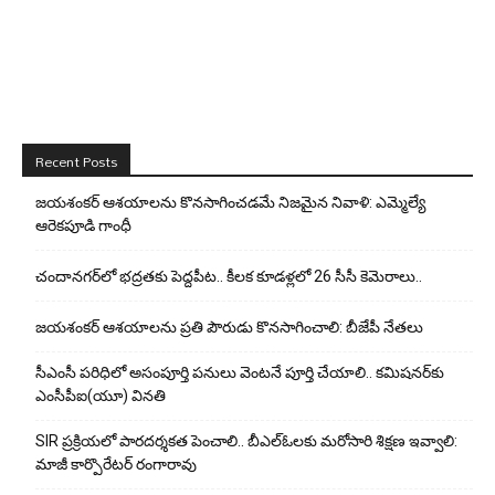
Recent Posts
జయశంకర్ ఆశయాలను కొనసాగించడమే నిజమైన నివాళి: ఎమ్మెల్యే
ఆరెక‌పూడి గాంధీ
చందానగర్‌లో భద్రతకు పెద్దపీట.. కీలక కూడళ్లలో 26 సీసీ కెమెరాలు..
జయశంకర్ ఆశయాలను ప్రతి పౌరుడు కొనసాగించాలి: బీజేపీ నేతలు
సీఎంసీ పరిధిలో అసంపూర్తి పనులు వెంటనే పూర్తి చేయాలి.. కమిషనర్‌కు
ఎంసీపీఐ(యూ) వినతి
SIR ప్రక్రియలో పారదర్శకత పెంచాలి.. బీఎల్ఓలకు మరోసారి శిక్షణ ఇవ్వాలి:
మాజీ కార్పొరేటర్ రంగారావు