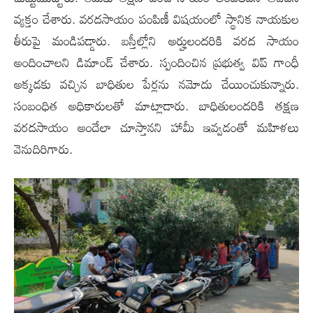
వ్య‌క్తం చేశారు. వ‌ర‌ద‌సాయం పంపిణీ విష‌యంలో స్థానిక నాయ‌కుల
తీరుపై మండిప‌డ్డారు. బ‌స్తీల్లోని అర్హులంద‌రికి వ‌‌ర‌ద సాయం
అందించాల‌ని డిమాండ్ చేశారు. స్పందించిన ప్ర‌భుత్వ విప్ గాంధీ
అక్క‌డ‌కు వ‌చ్చిన బాధితుల పేర్ల‌ను న‌మోదు చేయించుకున్నారు.
సంబంధిత అధికారుల‌తో మాట్లాడారు. బాధితులంద‌రికి త‌క్ష‌ణ
వ‌ర‌ద‌సాయం అందేలా చూస్తాన‌ని హామీ ఇవ్వ‌డంతో మ‌హిళ‌లు
వెనుదిరిగారు.