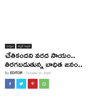
వార్త‌లు
స్పాట్ న్యూస్
చేతికందని వరద సాయం..
తిరగబడుతున్న‌ బాధిత జనం..
By
EDITOR
-
October 31, 2020