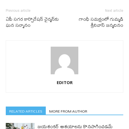
Previous article
Next article
ఏపీ సగర కార్పొరేషన్ చైర్మన్‌కు
గాంధీ సమక్షంలో గుమ్మడి
ఘన సన్మానం
శ్రీనివాస్ జన్మదినం
EDITOR
RELATED ARTICLES
MORE FROM AUTHOR
జయశంకర్ ఆశయాలను కొనసాగించడమే