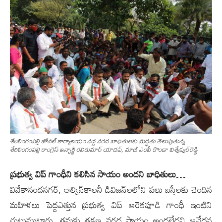
శేరిలింగంప‌ల్లి జోన‌ల్ కార్యాల‌యం వ‌ద్ద వ‌ర‌ద బాధితులకు మ‌ద్ధ‌తు తెలుపుతున్న
శేరిలింగంప‌ల్లి కాంగ్రెస్ ఇన్చార్జీ ర‌వికుమార్ యాద‌వ్‌, మాజీ ఎంపీ కొండా విశ్వేష్వ‌ర్‌రెడ్డి
ప్ర‌భుత్వ విప్ గాంధీని క‌లిసిన సాయం అంద‌ని బాధితులు…
వివేకానంద‌న‌గ‌ర్‌, ఆల్విన్‌కాల‌నీ డివిజ‌న్‌ల‌లోని ప‌లు బ‌స్తీల‌కు చెందిన
మ‌హిళ‌లు పెద్దఎత్తున ప్ర‌భుత్వ విప్ ఆరెక‌పూడి గాంధీ ఇంటిని
చుట్టుముట్టారు. త‌మ‌కు త‌క్ష‌ణ వ‌ర‌ద సాయం అంద‌లేద‌ని ఆవేద‌న