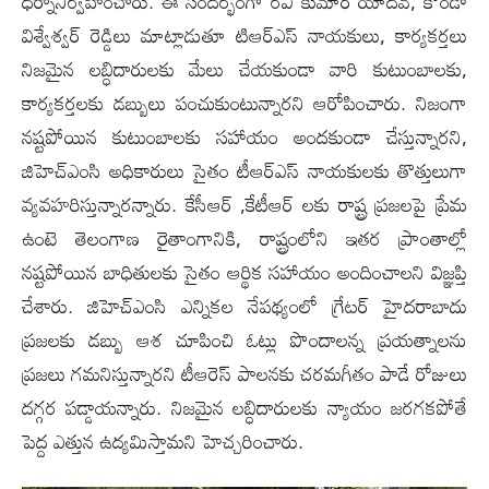
ధర్నానిర్వహించారు. ఈ సందర్భంగా రవి కుమార్ యాదవ్, కొండా
విశ్వేశ్వర్ రెడ్డిలు మాట్లాడుతూ టిఆర్ఎస్ నాయకులు, కార్యకర్తలు
నిజమైన లబ్ధిదారులకు మేలు చేయకుండా వారి కుటుంబాలకు,
కార్యకర్తలకు డబ్బులు పంచుకుంటున్నారని ఆరోపించారు. నిజంగా
నష్టపోయిన కుటుంబాలకు సహాయం అందకుండా చేస్తున్నారని,
జిహెచ్ఎంసి అధికారులు సైతం టీఆర్ఎస్ నాయకులకు తొత్తులుగా
వ్యవహరిస్తున్నారన్నారు. కేసీఆర్ ,కేటీఆర్ లకు రాష్ట్ర ప్రజలపై ప్రేమ
ఉంటె తెలంగాణ రైతాంగానికి, రాష్ట్రంలోని ఇతర ప్రాంతాల్లో
నష్టపోయిన బాధితులకు సైతం ఆర్థిక సహాయం అందించాలని విజ్ఞప్తి
చేశారు. జిహెచ్ఎంసి ఎన్నిక‌ల‌ నేపథ్యంలో గ్రేటర్ హైదరాబాదు
ప్రజలకు డబ్బు ఆశ చూపించి ఓట్లు పొందాలన్న ప్రయత్నాలను
ప్రజలు గమనిస్తున్నారని టీఆరెస్ పాలనకు చరమగీతం పాడే రోజులు
దగ్గర పడ్డాయన్నారు. నిజమైన లబ్ధిదారులకు న్యాయం జరగకపోతే
పెద్ద ఎత్తున ఉద్యమిస్తామని హెచ్చరించారు.