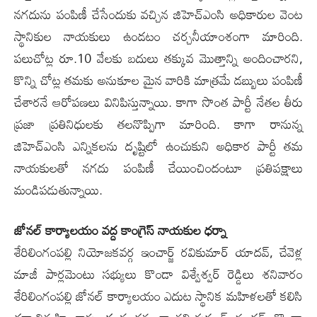
నగదును పంపిణీ చేసేందుకు వ‌చ్చిన జిహెచ్ఎంసి అధికారుల వెంట
స్థానికుల నాయ‌కులు ఉండ‌టం చ‌ర్చ‌నీయాంశంగా మారింది.
ప‌లుచోట్ల రూ.10 వేల‌కు బ‌దులు త‌క్కువ మొత్తాన్ని అందించార‌ని,
కొన్ని చోట్ల త‌మ‌కు అనుకూల మైన వారికి మాత్ర‌మే డ‌బ్బులు పంపిణీ
చేశార‌నే ఆరోప‌ణ‌లు వినిపిస్తున్నాయి. కాగా సొంత పార్టీ నేత‌ల తీరు
ప్రజా ప్ర‌తినిధుల‌కు త‌ల‌నొప్పిగా మారింది. కాగా రానున్న
జిహెచ్ఎంసి ఎన్నికలను దృష్టిలో ఉంచుకుని అధికార‌ పార్టీ త‌మ‌
నాయకులతో నగదు పంపిణీ చేయించిందంటూ ప్రతిపక్షాలు
మండిప‌డుతున్నాయి.
జోన‌ల్‌ కార్యాలయం వ‌ద్ద‌ కాంగ్రెస్ నాయకుల ధ‌ర్నా‌
శేరిలింగంపల్లి నియోజకవర్గ ఇంచార్జ్ రవికుమార్ యాదవ్, చేవెళ్ల
మాజీ పార్లమెంటు సభ్యులు కొండా విశ్వేశ్వర్ రెడ్డిలు శనివారం
శేరిలింగంపల్లి జోనల్ కార్యాలయం ఎదుట స్థానిక మహిళలతో కలిసి