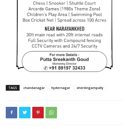
TAGS
chandanagar
hydernagar
sherilingampally