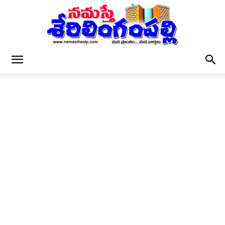
నమస్తే
శేరిలింగంపల్లి