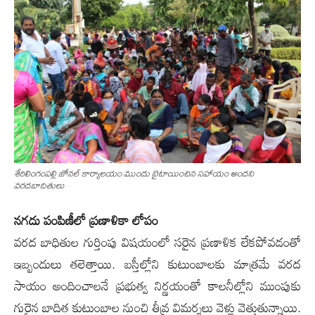
శేరిలింగంప‌ల్లి జోన‌ల్ కార్యాల‌యం ముందు బైటాయించిన స‌హాయం అంద‌ని
వ‌ర‌ద‌బాదితులు
న‌గదు పంపిణీలో ప్ర‌ణాళికా లోపం
వ‌ర‌ద బాధితుల గుర్తింపు విష‌యంలో స‌రైన ప్ర‌ణాళిక లేక‌పోవ‌డంతో
ఇబ్బందులు త‌లెత్తాయి. బ‌స్తీల్లోని కుటుంబాల‌కు మాత్ర‌మే వ‌ర‌ద
సాయం అందించాల‌నే ప్ర‌భుత్వ నిర్ణ‌యంతో కాల‌నీల్లోని ముంపుకు
గురైన బాదిత కుటుంబాల నుంచి తీవ్ర విమ‌ర్శ‌లు వెళ్లు వెత్తుతున్నాయి.