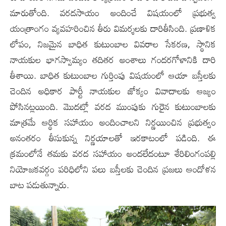
మారుతోంది. వరదసాయం అందించే విషయంలో ప్రభుత్వ
యంత్రాంగం వ్యవహరించిన తీరు విమర్శలకు దారితీసింది. ప్రణాళిక
లోపం, నిజమైన బాధిత కుటుంబాల వివరాల సేకరణ, స్థానిక
నాయకుల భాగ‌స్వామ్యం తదితర అంశాలు గందరగోళానికి దారి
తీశాయి. బాధిత కుటుంబాల గుర్తింపు విషయంలో ఆయా బ‌స్తీల‌కు
చెందిన అధికార పార్టీ నాయకుల జోక్యం వివాదాలకు ఆజ్యం
పోసినట్లయింది. మొదట్లో వరద ముంపుకు గురైన కుటుంబాలకు
మాత్రమే ఆర్థిక సహాయం అందించాలని నిర్ణయించిన ప్రభుత్వం
అనంతరం తీసుకున్న నిర్ణయాలతో ఇర‌కాటంలో ప‌డింది. ఈ
క్ర‌మంలోనే తమకు వరద సహాయం అందలేదంటూ శేరిలింగంపల్లి
నియోజకవర్గం పరిధిలోని పలు బ‌స్తీలకు చెందిన ప్రజలు ఆందోళన
బాట పడుతున్నారు.