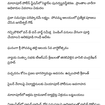
మాదాపూర్ పోలీస్‌ స్టేషన్‌లో సెక్టార్‌ల పునర్వ్యవస్థీకరణ.. ప్రాంతాల వారీగా
అధికారుల వివరాలు విడుదల
ప్రజా సమస్యల పరిష్కారమే లక్ష్యం.. పోచమ్మ ఆలయంలో ప్రత్యేక పూజలు
చేసిన జగదీశ్వర్ గౌడ్
గచ్చిబౌలిలో వన్ డే-వన్ వార్డ్ సమీక్ష.. పెండింగ్ పనులు వేగంగా పూర్తి
చేయాలని ఆరెకపూడి గాంధీ ఆదేశం
ఘ‌నంగా శ్రీ పోచమ్మ త‌ల్లి ఆలయ 5వ వార్షికోత్సవం
న్యాయ సంక‌ల్ప స‌భ‌కు టీఆర్ఎస్ శ్రేణుల‌తో త‌ర‌లివెళ్లిన వాసిలి చంద్ర‌శేఖ‌ర్
ప్ర‌సాద్
పచ్చదనం కోసం ప్రజల భాగస్వామ్యం అవసరం: ఉప్పలపాటి శ్రీకాంత్
సైబర్ నేరాలపై విద్యార్థినులకు మియాపూర్ పోలీసుల అవగాహన
మాదాపూర్‌లో అక్రమ ట్రామడాల్ ట్యాబ్లెట్ల విక్రయం బట్టబయలు
నిజాంపేట్‌లో వాటర్ లాగింగ్, రోడ్ల సమస్యలపై అధికారులతో ట్రాఫిక్ పోలీసుల