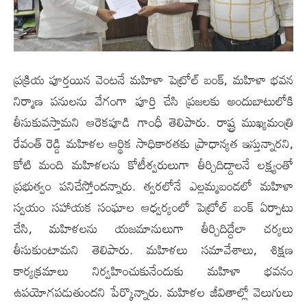
ప్రక్రియ పూర్తయిన వెంటనే మహిళా పెట్రోల్ బంక్, మహిళా భవన
నిర్మాణ పనులను వేగంగా పూర్తి చేసి ప్రజలకు అందుబాటులోకి
తీసుకువస్తామని ఆరెకపూడి గాంధీ తెలిపారు. రాష్ట్ర ముఖ్యమంత్రి
రేవంత్ రెడ్డి మహిళల ఆర్థిక సాధికారతకు ప్రాధాన్యత ఇస్తున్నారని,
కోటి మంది మహిళలను కోటీశ్వరులుగా తీర్చిదిద్దాలనే లక్ష్యంతో
ప్రభుత్వం పనిచేస్తోందన్నారు. త్వరలోనే ఎల్లమ్మబండలో మహిళా
స్వయం సహాయక సంఘాల ఆధ్వర్యంలో పెట్రోల్ బంక్ ఏర్పాటు
చేసి, మహిళలను యజమానులుగా తీర్చిదిద్దేలా చర్యలు
తీసుకుంటామని తెలిపారు. మహిళలు సమావేశాలు, శిక్షణ
కార్యక్రమాలు నిర్వహించుకునేందుకు మహిళా భవనం
ఉపయోగపడుతుందని పేర్కొన్నారు. మహిళల జీవితాల్లో వెలుగులు