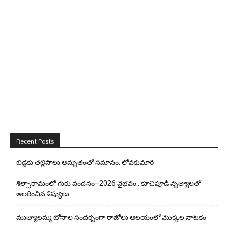
Recent Posts
బిడ్డ‌కు త‌ల్లిపాలు అమృతంతో స‌మానం: లోవ‌కుమారి
శిల్పారామంలో గురు వందనం–2026 వైభవం.. కూచిపూడి నృత్యాలతో
అలరించిన శిష్యులు
ముత్యాలమ్మ బోనాల సందర్భంగా రాజోలు ఆలయంలో మొక్కల నాటకం