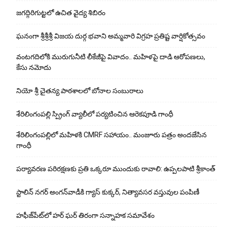
జగద్గిరిగుట్టలో ఉచిత వైద్య శిబిరం
ఘనంగా శ్రీశ్రీశ్రీ విజయ దుర్గ భవాని అమ్మవారి విగ్రహ ప్రతిష్ట వార్షికోత్సవం
వంటగదిలోకి మురుగునీటి లీకేజీపై వివాదం.. మహిళపై దాడి ఆరోపణలు,
కేసు నమోదు
నియో శ్రీ చైతన్య పాఠశాలలో బోనాల సంబురాలు
శేరిలింగంపల్లి స్ప్రింగ్ వ్యాలీలో పర్యటించిన ఆరెకపూడి గాంధీ
శేరిలింగంపల్లిలో మ‌హిళ‌కి CMRF స‌హాయం.. మంజూరు పత్రం అందజేసిన
గాంధీ
పర్యావరణ పరిరక్షణకు ప్రతి ఒక్కరూ ముందుకు రావాలి: ఉప్పలపాటి శ్రీకాంత్
స్టాలిన్ నగర్ అంగన్‌వాడీకి గ్యాస్ కుక్కర్, నిత్యావసర వస్తువుల పంపిణీ
హఫీజ్‌పేట్‌లో హర్ ఘర్ తిరంగా సన్నాహక సమావేశం