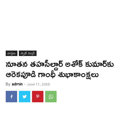
వార్త‌లు
స్పాట్ న్యూస్
నూత‌న త‌హ‌సీల్దార్ అశోక్ కుమార్‌కు
ఆరెక‌పూడి గాంధీ శుభాకాంక్ష‌లు
By
admin
-
June 11, 2026