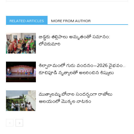
RELATED ARTICLES
MORE FROM AUTHOR
బిడ్డ‌కు త‌ల్లిపాలు అమృతంతో స‌మానం:
లోవ‌కుమారి
శిల్పారామంలో గురు వందనం–2026 వైభవం..
కూచిపూడి నృత్యాలతో అలరించిన శిష్యులు
ముత్యాలమ్మ బోనాల సందర్భంగా రాజోలు
ఆలయంలో మొక్కల నాటకం