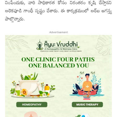
నింపేందుకు, వారి సాధికారత కోసం నిరంతరం కృషి చేస్తానని
ఆరెకపూడి గాంధీ స్పష్టం చేశారు. ఈ కార్యక్రమంలో ఆర్‌ఐ అగస్త్య
పాల్గొన్నారు.
Advertisement