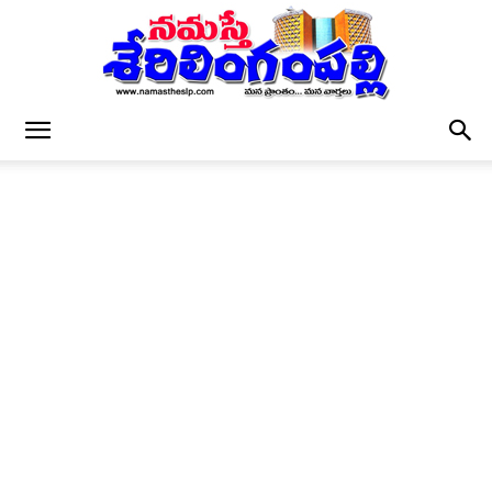
నమస్తే
శేరిలింగంపల్లి