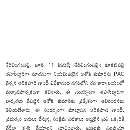
శేరిలింగంప‌ల్లి, జూన్ 11 (న‌మ‌స్తే శేరిలింగంప‌ల్లి): కూకట్‌పల్లి
తహసీల్దార్‌గా నూతనంగా నియమితులైన అశోక్ కుమార్‌ను PAC
చైర్మన్ ఆరెకపూడి గాంధీ వివేకానంద నగర్‌లోని తన కార్యాలయంలో
మర్యాదపూర్వకంగా కలిశారు. ఈ సందర్భంగా తహసీల్దార్‌గా
బాధ్యతలు చేపట్టిన అశోక్ కుమార్‌కు ప్రత్యేకంగా అభినందనలు
తెలియజేశారు. ఈ సందర్భంగా మాట్లాడిన ఆరెకపూడి గాంధీ,
ప్రభుత్వం అమలు చేస్తున్న సంక్షేమ పథకాలు అర్హులైన ప్రతి ఒక్కరికీ
చేరేలా కృషి చేయాలని సూచించారు. ప్రజలకు ఎల్లప్పుడూ