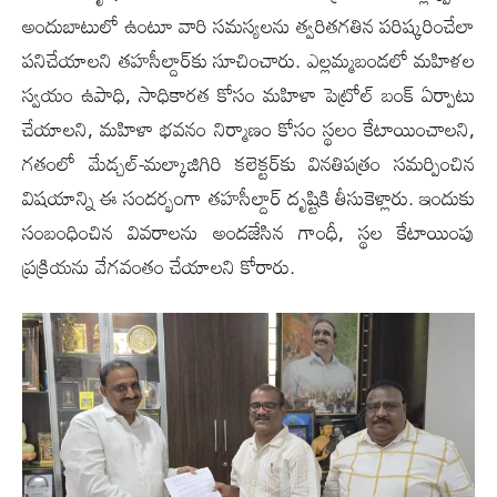
అందుబాటులో ఉంటూ వారి సమస్యలను త్వరితగతిన పరిష్కరించేలా
పనిచేయాలని తహసీల్దార్‌కు సూచించారు. ఎల్లమ్మబండలో మహిళల
స్వయం ఉపాధి, సాధికారత కోసం మహిళా పెట్రోల్ బంక్ ఏర్పాటు
చేయాలని, మహిళా భవనం నిర్మాణం కోసం స్థలం కేటాయించాలని,
గతంలో మేడ్చల్-మల్కాజిగిరి కలెక్టర్‌కు వినతిపత్రం సమర్పించిన
విషయాన్ని ఈ సందర్భంగా తహసీల్దార్ దృష్టికి తీసుకెళ్లారు. ఇందుకు
సంబంధించిన వివరాలను అందజేసిన గాంధీ, స్థల కేటాయింపు
ప్రక్రియను వేగవంతం చేయాలని కోరారు.