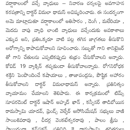
వర్షాకాలంలో వచ్చే వ్యాధులు – నివారణ చర్యలపై అవగాహన
కరపత్రాన్ని డాక్టర్ విమలా థామస్ ఆవిష్కరించారు. ఈ సందర్భంగా
ఆమె మాట్లాడుతూ వర్షాకాలంలో అతిసారం , డెంగీ , మలేరియా ,
మెదడు వాపు వ్యాధి లాంటి వ్యాధులు వచ్చేందుకు అవకాశాలు
ఎక్కువ అని, ప్రతిఒక్కరూ వాటి పట్ల తగిన‌ జాగ్రతలు తీసుకొని
ఆరోగ్యాన్ని కాపాడుకోవాలని సూచించారు.‌ సబ్బుతో గాని శానిటైజర్
తో గాని చేతులను ఎప్పటికప్పుడు శుభ్రం చేసుకోవాలని అన్నారు.
కోవిడ్ 19 వ్యాక్సిన్ తప్పకుండా తీసుకోవాలన్నారు. రోగనిరోధక
శక్తిని పెంపొందించే కషాయాలు , తాజాపండ్లను, పౌష్టిక ఆహారం
తీసుకోవాలని డాక్టర్ విమలాథామస్ అన్నారు. ప్రతినిత్యం
వ్యాయామం చేయాలని తెలిపారు. ఈ కార్యక్రమంలో టిమ్స్
సూపరడెంట్ డాక్టర్ ఇషాన్ అహ్మద్ ఖాన్ , కన్వీనర్ తాడిబోయిన
రామస్వామి యాదవ్, ఫ్రెండ్స్ వెల్ఫేర్ అసోసియేషన్ సభ్యులు వాణి
సాంబశివరావు , చీదర్ల వెంకటేశ్వరరావు , పాలం శ్రీను ,
సాయిరంగా కన్‌స్ట్రక్షన్ ప్రతినిధి కె రామస్వామి తదితరులు