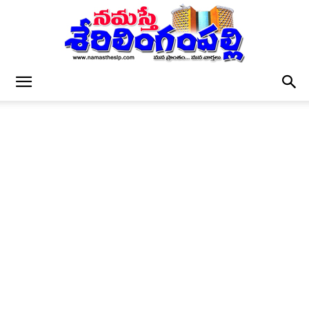
నమస్తే
శేరిలింగంపల్లి