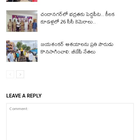
చందానగర్‌లో భద్రతకు పెద్దపీట.. కీలక
కూడళ్లలో 26 సీసీ కెమెరాలు..
జయశంకర్ ఆశయాలను ప్రతి పౌరుడు
కొనసాగించాలి: బీజేపీ నేతలు
LEAVE A REPLY