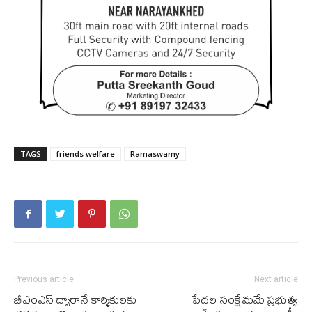
TAGS
friends welfare
Ramaswamy
Previous article
Next article
బీఎంఎస్‌ ద్వారానే కార్మికులకు
పేదల సంక్షేమమే‌ ప్రభుత్వ