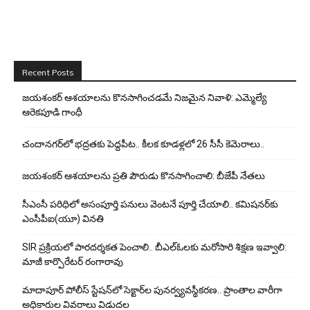
Recent Posts
జయశంకర్ ఆశయాలను కొనసాగించడమే నిజమైన నివాళి: ఎమ్మెల్యే
ఆరెక‌పూడి గాంధీ
చందానగర్‌లో భద్రతకు పెద్దపీట.. కీలక కూడళ్లలో 26 సీసీ కెమెరాలు..
జయశంకర్ ఆశయాలను ప్రతి పౌరుడు కొనసాగించాలి: బీజేపీ నేతలు
సీఎంసీ పరిధిలో అసంపూర్తి పనులు వెంటనే పూర్తి చేయాలి.. కమిషనర్‌కు
ఎంసీపీఐ(యూ) వినతి
SIR ప్రక్రియలో పారదర్శకత పెంచాలి.. బీఎల్ఓలకు మరోసారి శిక్షణ ఇవ్వాలి:
మాజీ కార్పొరేటర్ రంగారావు
మాదాపూర్ పోలీస్‌ స్టేషన్‌లో సెక్టార్‌ల పునర్వ్యవస్థీకరణ.. ప్రాంతాల వారీగా
అధికారుల వివరాలు విడుదల