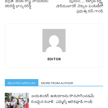
భద్రత: బిజెపి రాష్ట్ర నాయకులు
ధ్యేయం… కళ్యాణ లక్ష్మీ,
కసిరెడ్డి భాస్కరరెడ్డి
షాదీముబారక్ చెక్కుల పంపిణీలో
ప్ర‌భుత్వ విప్ గాంధీ
EDITOR
RELATED ARTICLES
MORE FROM AUTHOR
జయశంకర్ ఆశయాలను కొనసాగించడమే
నిజమైన నివాళి: ఎమ్మెల్యే ఆరెక‌పూడి గాంధీ