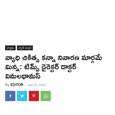
వార్త‌లు
స్పాట్ న్యూస్
వ్యాధి చికిత్స కన్నా నివారణ మార్గ‌మే
మిన్న: టిమ్స్ డైరెక్టర్ డాక్టర్
విమలథామస్
By
EDITOR
-
July 23, 2021