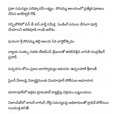
ప్రజా సమస్యల పరిష్కారమే లక్ష్యం.. పోచమ్మ ఆలయంలో ప్రత్యేక పూజలు
చేసిన జగదీశ్వర్ గౌడ్
గచ్చిబౌలిలో వన్ డే-వన్ వార్డ్ సమీక్ష.. పెండింగ్ పనులు వేగంగా పూర్తి
చేయాలని ఆరెకపూడి గాంధీ ఆదేశం
ఘ‌నంగా శ్రీ పోచమ్మ త‌ల్లి ఆలయ 5వ వార్షికోత్సవం
న్యాయ సంక‌ల్ప స‌భ‌కు టీఆర్ఎస్ శ్రేణుల‌తో త‌ర‌లివెళ్లిన వాసిలి చంద్ర‌శేఖ‌ర్
ప్ర‌సాద్
పచ్చదనం కోసం ప్రజల భాగస్వామ్యం అవసరం: ఉప్పలపాటి శ్రీకాంత్
సైబర్ నేరాలపై విద్యార్థినులకు మియాపూర్ పోలీసుల అవగాహన
మాదాపూర్‌లో అక్రమ ట్రామడాల్ ట్యాబ్లెట్ల విక్రయం బట్టబయలు
నిజాంపేట్‌లో వాటర్ లాగింగ్, రోడ్ల సమస్యలపై అధికారులతో ట్రాఫిక్ పోలీసుల
సంయుక్త తనిఖీ