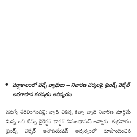
వర్షాకాలంలో వచ్చే వ్యాధులు – నివారణ చర్యలపై ఫ్రెండ్స్ వెల్ఫేర్
అవ‌గాహ‌న క‌ర‌ప‌త్రం ఆవిష్క‌ర‌ణ‌
నమస్తే శేరిలింగంపల్లి: వ్యాధి చికిత్స కన్నా వ్యాధి నివారణ మార్గ‌మే
మిన్న అని టిమ్స్ డైరెక్టర్ డాక్టర్ విమలథామస్ అన్నారు. శుక్రవారం
ఫ్రెండ్స్ వెల్ఫేర్ అసోసియేషన్ ఆధ్వర్యంలో రూపొందించిన