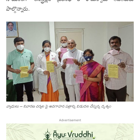
పాల్గొన్నారు.
వ్యాధులు – నివారణ చర్యల పై అవగాహన‌ పత్రాన్ని విడుదల చేస్తున్న దృశ్యం
Advertisement