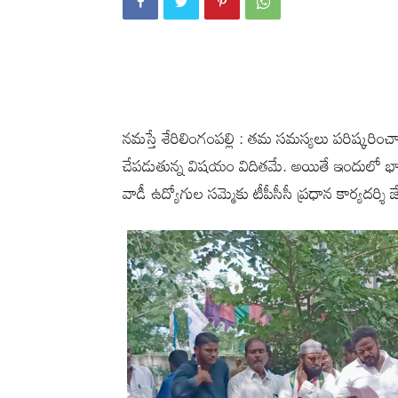
నమస్తే శేరిలింగంపల్లి : తమ సమస్యలు పరిష్కరిం
చేపడుతున్న విషయం విదితమే. అయితే ఇందులో భాగ
వాడీ ఉద్యోగుల సమ్మెకు టీపీసీసీ ప్రధాన కార్యదర్శి