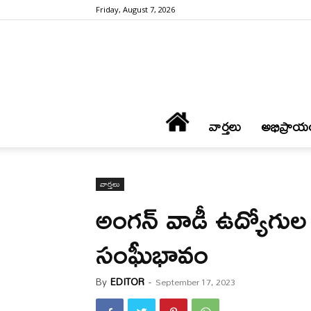
Friday, August 7, 2026
వార్త‌లు
అభిప్రాయ
వార్త‌లు
అంగన్ వాడీ ఉద్యోగుల స
సంఘీభావం
By
EDITOR
-
September 17, 2023