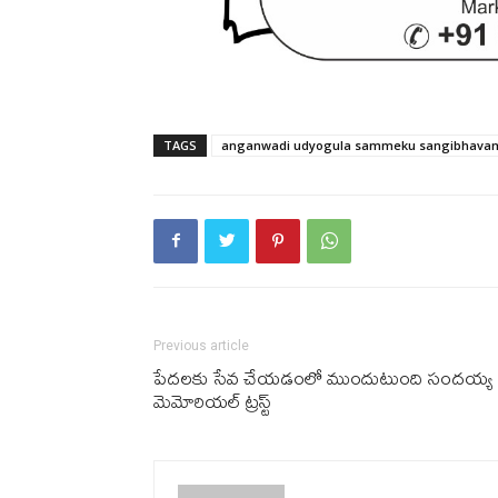
TAGS
anganwadi udyogula sammeku sangibhava
Previous article
పేదలకు సేవ చేయడంలో ముందుటుంది సందయ్య
మెమోరియల్ ట్రస్ట్