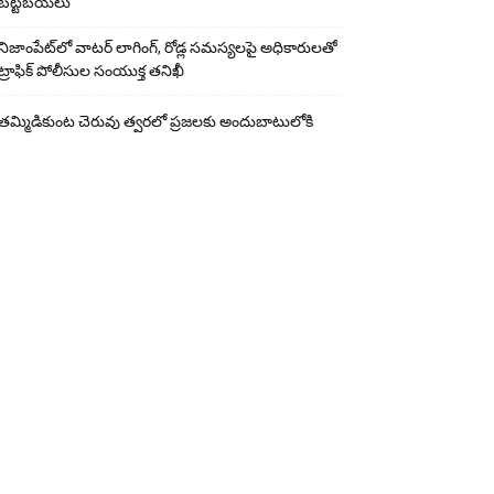
బట్టబయలు
నిజాంపేట్‌లో వాటర్ లాగింగ్, రోడ్ల సమస్యలపై అధికారులతో
ట్రాఫిక్ పోలీసుల సంయుక్త తనిఖీ
తమ్మిడికుంట చెరువు త్వరలో ప్రజలకు అందుబాటులోకి