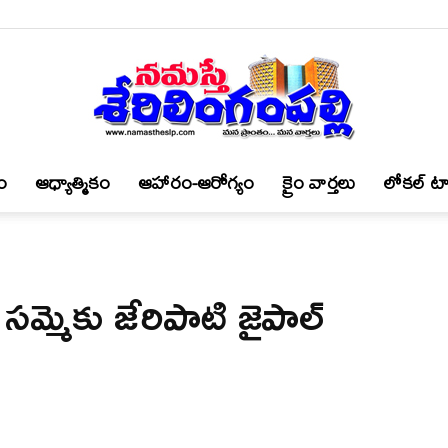
ం
ఆధ్యాత్మికం
ఆహారం-ఆరోగ్యం
క్రైం వార్త‌లు
లోకల్ టా
నమస్తే
మ్మెకు జేరిపాటి జైపాల్
శేరిలింగంపల్లి