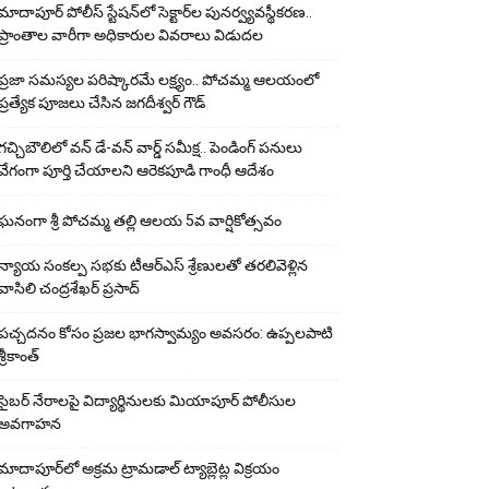
మాదాపూర్ పోలీస్‌ స్టేషన్‌లో సెక్టార్‌ల పునర్వ్యవస్థీకరణ..
ప్రాంతాల వారీగా అధికారుల వివరాలు విడుదల
ప్రజా సమస్యల పరిష్కారమే లక్ష్యం.. పోచమ్మ ఆలయంలో
ప్రత్యేక పూజలు చేసిన జగదీశ్వర్ గౌడ్
గచ్చిబౌలిలో వన్ డే-వన్ వార్డ్ సమీక్ష.. పెండింగ్ పనులు
వేగంగా పూర్తి చేయాలని ఆరెకపూడి గాంధీ ఆదేశం
ఘ‌నంగా శ్రీ పోచమ్మ త‌ల్లి ఆలయ 5వ వార్షికోత్సవం
న్యాయ సంక‌ల్ప స‌భ‌కు టీఆర్ఎస్ శ్రేణుల‌తో త‌ర‌లివెళ్లిన
వాసిలి చంద్ర‌శేఖ‌ర్ ప్ర‌సాద్
పచ్చదనం కోసం ప్రజల భాగస్వామ్యం అవసరం: ఉప్పలపాటి
శ్రీకాంత్
సైబర్ నేరాలపై విద్యార్థినులకు మియాపూర్ పోలీసుల
అవగాహన
మాదాపూర్‌లో అక్రమ ట్రామడాల్ ట్యాబ్లెట్ల విక్రయం