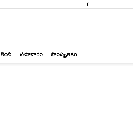
లెంట్
స‌మాచారం
సాంస్కృతికం