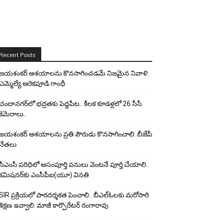
Recent Posts
జయశంకర్ ఆశయాలను కొనసాగించడమే నిజమైన నివాళి:
ఎమ్మెల్యే ఆరెక‌పూడి గాంధీ
చందానగర్‌లో భద్రతకు పెద్దపీట.. కీలక కూడళ్లలో 26 సీసీ
కెమెరాలు..
జయశంకర్ ఆశయాలను ప్రతి పౌరుడు కొనసాగించాలి: బీజేపీ
నేతలు
సీఎంసీ పరిధిలో అసంపూర్తి పనులు వెంటనే పూర్తి చేయాలి..
కమిషనర్‌కు ఎంసీపీఐ(యూ) వినతి
SIR ప్రక్రియలో పారదర్శకత పెంచాలి.. బీఎల్ఓలకు మరోసారి
శిక్షణ ఇవ్వాలి: మాజీ కార్పొరేటర్ రంగారావు