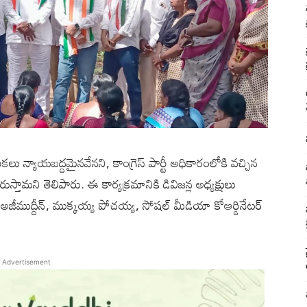
ు న్యాయబద్దమైనవేనని, కాంగ్రెస్ పార్టీ అధికారంలోకి వచ్చిన
్తామని తెలిపారు. ఈ కార్యక్రమానికి డివిజన్ల అధ్యక్షులు
అజీముద్దీన్, ముక్కయ్య పోచయ్య, సోషల్ మీడియా కోఆర్డినేటర్
Advertisement