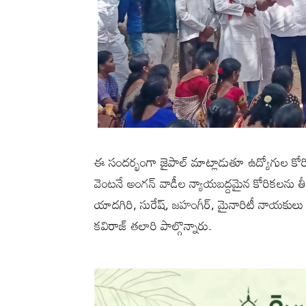
ఈ సందర్భంగా జైపాల్ మాట్లాడుతూ ఉద్యోగుల కోరికల
వెంటనే అంగన్ వాడీల న్యాయబద్దమైన కోరికలను తీరుస
యాదగిరి, సురేష్, జహంగీర్, మైనారిటీ నాయకులు 
కవిరాజ్ తలారి పాల్గొన్నారు.