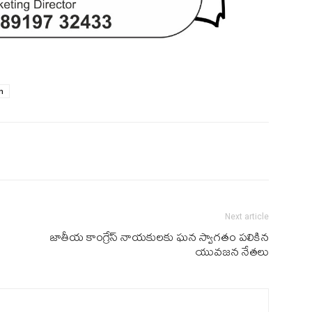
m
Next article
జాతీయ కాంగ్రేస్ నాయకులకు ఘన స్వాగతం పలికిన
యువజన నేతలు