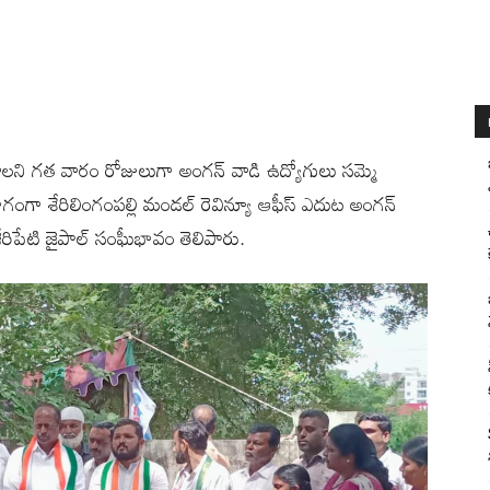
చాలని గత వారం రోజులుగా అంగన్ వాడి ఉద్యోగులు సమ్మె
ంగా శేరిలింగంపల్లి మండల్ రెవిన్యూ ఆఫీస్ ఎదుట అంగన్
 జేరిపేటి జైపాల్ సంఘీభావం తెలిపారు.