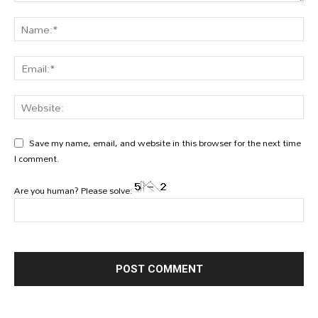
Save my name, email, and website in this browser for the next time
I comment.
Are you human? Please solve: