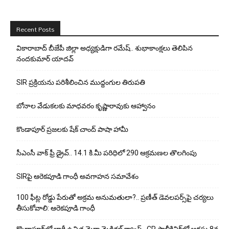
Recent Posts
వికారాబాద్ బీజేపీ జిల్లా అధ్యక్షుడిగా రమేష్‌.. శుభాకాంక్షలు తెలిపిన
నందకుమార్ యాదవ్
SIR ప్రక్రియను పరిశీలించిన ముద్దంగుల తిరుపతి
బోనాల వేడుకలకు మాధవరం కృష్ణారావుకు ఆహ్వానం
కొండాపూర్ ప్రజలకు షేక్ చాంద్ పాషా హామీ
సీఎంసీ వాక్ ఫ్రీ డ్రైవ్.. 14.1 కి.మీ పరిధిలో 290 ఆక్రమణల తొలగింపు
SIRపై ఆరెకపూడి గాంధీ అవగాహన సమావేశం
100 ఫీట్ల రోడ్డు పేరుతో అక్రమ అనుమతులా?.. ప్రణీత్ డెవలపర్స్‌పై చర్యలు
తీసుకోవాలి: ఆరెకపూడి గాంధీ