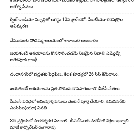
కొండాపూర్‌లో భారీ ఉచిత మెగా మెడికల్ క్యాంప్.. CR పాలీక్లినిక్‌లో ఆగస్టు 8న
ఆరోగ్య సేవలు
క్విట్ ఇండియా స్ఫూర్తితో ఆగస్టు 10న జైల్ భరో.. సీఐటీయూ కరపత్రాల
ఆవిష్కరణ
వేముకుంట పోచమ్మ ఆలయంలో శాకాంబరి అలంకారం
జయశంకర్ ఆశయాలను కొనసాగించడమే నిజమైన నివాళి: ఎమ్మెల్యే
ఆరెక‌పూడి గాంధీ
చందానగర్‌లో భద్రతకు పెద్దపీట.. కీలక కూడళ్లలో 26 సీసీ కెమెరాలు..
జయశంకర్ ఆశయాలను ప్రతి పౌరుడు కొనసాగించాలి: బీజేపీ నేతలు
సీఎంసీ పరిధిలో అసంపూర్తి పనులు వెంటనే పూర్తి చేయాలి.. కమిషనర్‌కు
ఎంసీపీఐ(యూ) వినతి
SIR ప్రక్రియలో పారదర్శకత పెంచాలి.. బీఎల్ఓలకు మరోసారి శిక్షణ ఇవ్వాలి:
మాజీ కార్పొరేటర్ రంగారావు