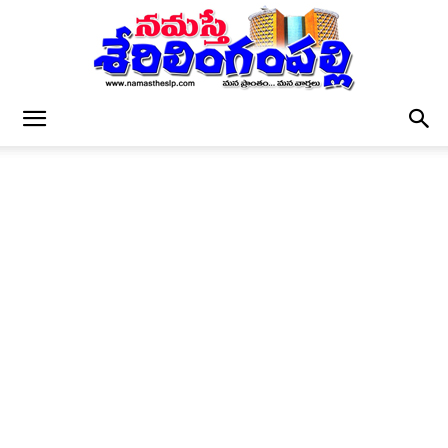
నమస్తే
శేరిలింగంపల్లి