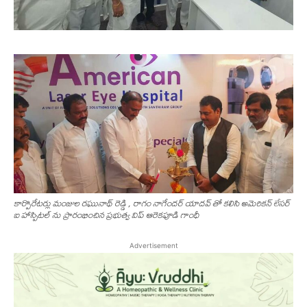
కార్పొరేటర్లు మంజుల రఘునాథ్ రెడ్డి , రాగం నాగేందర్ యాదవ్ తో కలిసి అమెరికన్ లేసర్
ఐ హాస్పిటల్ ను ప్రారంభించిన ప్రభుత్వ విప్ ఆరెకపూడి గాంధీ
Advertisement