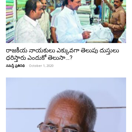
రాజకీయ నాయకులు ఎక్కువగా తెలుపు దుస్తులు
ధరిస్తారు ఎందుకో తెలుసా…?
నమస్తే ప్రతినిధి
-
October 1, 2020