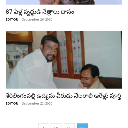
87 ఏళ్ల వృద్ధుడి నేత్రాలు దానం
EDITOR
-
September 26, 2020
శేరిలింగంపల్లి ఉద్యమ వీరుడు నేలరాలి ఆరేళ్లు పూర్తి
EDITOR
-
September 22, 2020