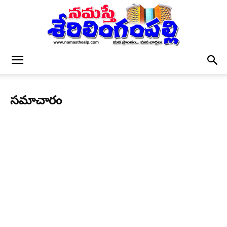
నమస్తే
స‌మాచారం
శేరిలింగంపల్లి