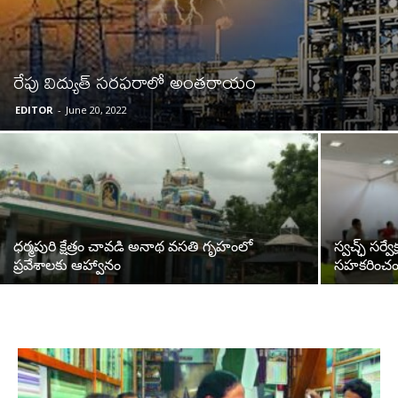
రేపు విద్యుత్ సరఫరాలో అంతరాయం
EDITOR
-
June 20, 2022
ధర్మపురి క్షేత్రం చావడి అనాథ వసతి గృహంలో
స్వచ్ఛ్ సర్వ
ప్రవేశాలకు ఆహ్వానం
సహకరించండి-