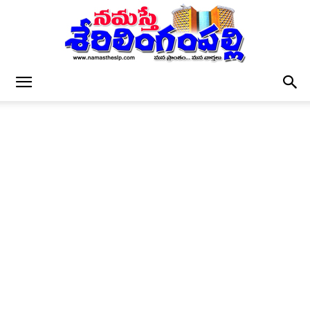
నమస్తే
శేరిలింగంపల్లి