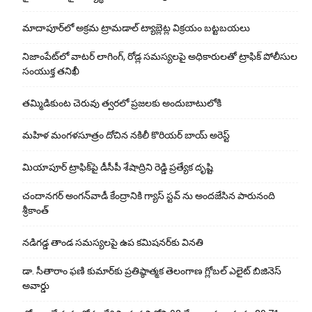
మాదాపూర్‌లో అక్రమ ట్రామడాల్ ట్యాబ్లెట్ల విక్రయం బట్టబయలు
నిజాంపేట్‌లో వాటర్ లాగింగ్, రోడ్ల సమస్యలపై అధికారులతో ట్రాఫిక్ పోలీసుల
సంయుక్త తనిఖీ
తమ్మిడికుంట చెరువు త్వరలో ప్రజలకు అందుబాటులోకి
మహిళ మంగళసూత్రం దోచిన నకిలీ కొరియర్ బాయ్ అరెస్ట్
మియాపూర్ ట్రాఫిక్‌పై డీసీపీ శేషాద్రిని రెడ్డి ప్రత్యేక దృష్టి
చందానగర్ అంగన్‌వాడీ కేంద్రానికి గ్యాస్ స్టవ్ ను అందజేసిన పారునంది
శ్రీకాంత్
నడిగడ్డ తాండ సమస్యలపై ఉప కమిషనర్‌కు వినతి
డా. సీతారాం ఫణి కుమార్‌కు ప్రతిష్ఠాత్మక తెలంగాణ గ్లోబల్ ఎలైట్ బిజినెస్
అవార్డు