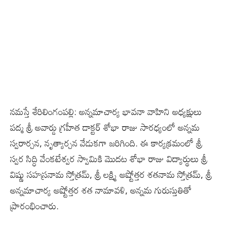
నమస్తే శేరిలింగంపల్లి: అన్నమాచార్య భావనా వాహిని అధ్యక్షులు
పద్మ శ్రీ అవార్డు గ్రహీత డాక్టర్ శోభా రాజు సారధ్యంలో అన్నమ
స్వరార్చన, నృత్యార్చన వేడుకగా జరిగింది. ఈ కార్యక్రమంలో శ్రీ
స్వర సిద్ధి వేంకటేశ్వర స్వామికి మొదట శోభా రాజు విద్యార్థులు శ్రీ
విష్ణు సహస్రనామ స్తోత్రమ్, శ్రీ లక్ష్మి అష్టోత్తర శతనామ స్తోత్రమ్, శ్రీ
అన్నమాచార్య అష్టోత్తర శత నామావళి, అన్నమ గురుస్తుతితో
ప్రారంభించారు.