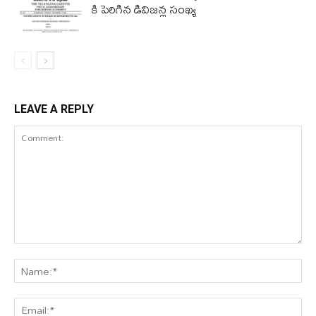
కి పెరిగిన డివిజన్ల సంఖ్య
LEAVE A REPLY