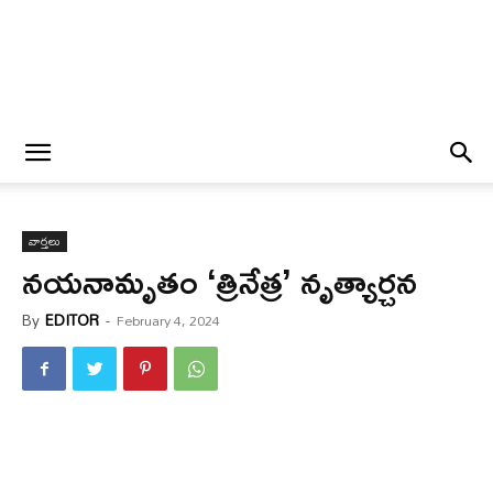
వార్త‌లు
నయనామృతం ‘త్రినేత్ర’ నృత్యార్చన
By
EDITOR
-
February 4, 2024