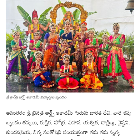
శ్రీ త్రినేత్ర ఆర్ట్స్ అకాడమీ విద్యార్థుల బృందం
అనంతరం శ్రీ త్రినేత్ర ఆర్ట్స్ అకాడమీ గురువు భారతి దేవి, వారి శిష్య
బృందం తన్మయి, రుక్షిత, హోత్ర, విహన, యశ్విత, దాక్షిణ్య, వైష్ణవి,
కుందనప్రియ, నిత్య సంతోషిని సంయుక్తంగా తమ తమ నృత్య