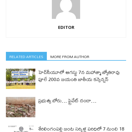
EDITOR
RELATED ARTICLES
MORE FROM AUTHOR
హెచ్‌సీయూలో ఆగస్టు 7న మహాత్మా జ్యోతిరావు
పూలే 200వ జయంతి జాతీయ కన్వెన్షన్
ప్రభుత్వ బోరు… ప్రైవేట్ దందా…
శేరిలింగంపల్లి జంట సర్కిళ్ల పరిధిలో 7 నుంచి 18