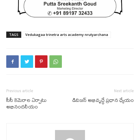
TAGS
Vedukagaa trinetra arts academy nrutyarchana
Previous article
Next article
సీసీ కెమెరాల ఏర్పాటు
డివిజన్ అభివృద్ధే ప్రధాన ధ్యేయం
అభినందనీయం