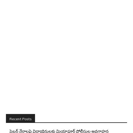
Recent Posts
సైబర్ నేరాలపై విద్యార్థినులకు మియాపూర్ పోలీసుల అవగాహన