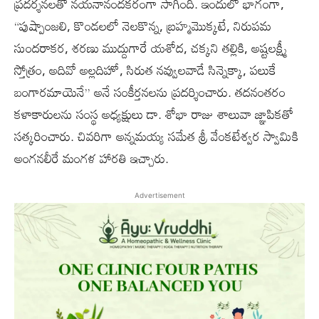
ప్రదర్శనలతో నయనానందకరంగా సాగింది. ఇందులో భాగంగా,
“పుష్పాంజలి, కొండలలో నెలకొన్న, బ్రహ్మమొక్కటే, నిరుపమ
సుందరాకర, శరణు ముద్దుగారే యశోద, చక్కని తల్లికి, అష్టలక్ష్మీ
స్తోత్రం, అదివో అల్లదిహో, సిరుత నవ్వులవాడే సిన్నెక్కా, పలుకే
బంగారమాయెనే” అనే సంకీర్తనలను ప్రదర్శించారు. తదనంతరం
కళాకారులను సంస్థ అధ్యక్షులు డా. శోభా రాజు శాలువా జ్ఞాపికతో
సత్కరించారు. చివరిగా అన్నమయ్య సమేత శ్రీ వేంకటేశ్వర స్వామికి
అంగనలీరే మంగళ హారతి ఇచ్చారు.
Advertisement