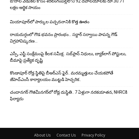
బోనాల వేడుకల కోసం శేరిలింగంపల్లిలోని 92 దేవాలయాలకు రూ.30.71
లక్షల ఆర్థిక సాయం
మియాపూర్‌లో పార్కుల పచ్చదనానికి కొత్త ఊతం
రాయదుర్గంలో గౌడ భవనం ప్రారంభం… సర్దార్ సర్వాయి పాపన్న గౌడ్
విగ్రహావిష్కరణ…
ఎస్సీ, ఎస్టీ సంక్షేమంపై కీలక సమీక్ష.. సబ్‌ప్లాన్ నిధులు, బ్యాక్‌లాగ్ పోస్టులు,
బీమాపై ప్రత్యేక దృష్టి
కొండాపూర్ రోడ్ల స్థితిపై బీఆర్ఎస్ ఫైర్.. మరమ్మత్తులు చేయ‌క‌పోతే
జీహెచ్‌ఎంసీ కార్యాలయం ముట్టడి హెచ్చరిక..
చందానగర్ గౌతమీనగర్‌లో రోడ్ల దుస్థితి.. 7 ఏళ్లుగా నరకయాతన, NHRCకి
ఫిర్యాదు
About Us
Contact Us
Privacy Policy