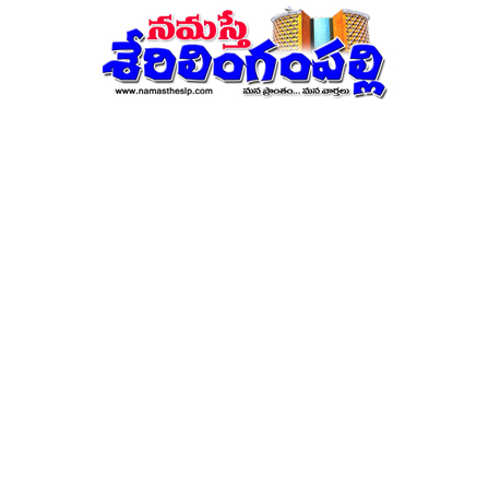
నమస్తే
శేరిలింగంపల్లి