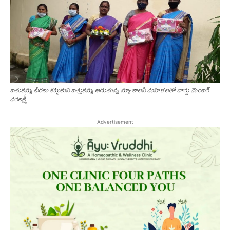
బ‌తుక‌మ్మ చీర‌లు క‌ట్టుకుని బ‌త్తుక‌మ్మ ఆడుతున్న న్యూ కాల‌నీ మ‌హిళ‌ల‌తో వార్డు మెంబ‌ర్
వ‌ర‌ల‌క్ష్మీ
Advertisement