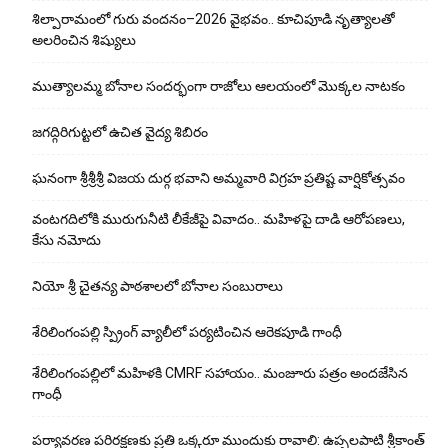
శిల్పారామంలో గురు వందనం–2026 వైభవం.. కూచిపూడి నృత్యాలతో
అలరించిన శిష్యులు
ముత్యాలమ్మ బోనాల సందర్భంగా రాజోలు ఆలయంలో మొక్కల నాటకం
జగద్గిరిగుట్టలో ఉచిత వైద్య శిబిరం
ఘనంగా శ్రీశ్రీశ్రీ విజయ దుర్గ భవాని అమ్మవారి విగ్రహ ప్రతిష్ట వార్షికోత్సవం
వంటగదిలోకి మురుగునీటి లీకేజీపై వివాదం.. మహిళపై దాడి ఆరోపణలు,
కేసు నమోదు
నియో శ్రీ చైతన్య పాఠశాలలో బోనాల సంబురాలు
శేరిలింగంపల్లి స్ప్రింగ్ వ్యాలీలో పర్యటించిన ఆరెకపూడి గాంధీ
శేరిలింగంపల్లిలో మ‌హిళ‌కి CMRF స‌హాయం.. మంజూరు పత్రం అందజేసిన
గాంధీ
పర్యావరణ పరిరక్షణకు ప్రతి ఒక్కరూ ముందుకు రావాలి: ఉప్పలపాటి శ్రీకాంత్