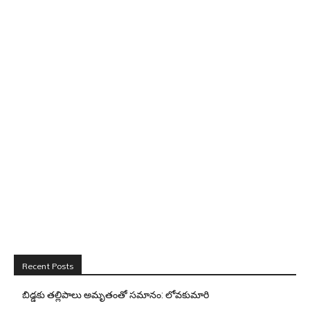
Recent Posts
బిడ్డ‌కు త‌ల్లిపాలు అమృతంతో స‌మానం: లోవ‌కుమారి