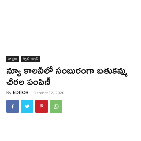
వార్త‌లు
స్పాట్ న్యూస్
న్యూ కాల‌నీలో సంబురంగా బ‌తుక‌మ్మ
చీర‌ల పంపిణీ
By
EDITOR
-
October 12, 2020