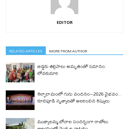
EDITOR
RELATED ARTICLES
MORE FROM AUTHOR
బిడ్డ‌కు త‌ల్లిపాలు అమృతంతో స‌మానం:
లోవ‌కుమారి
శిల్పారామంలో గురు వందనం–2026 వైభవం..
కూచిపూడి నృత్యాలతో అలరించిన శిష్యులు
ముత్యాలమ్మ బోనాల సందర్భంగా రాజోలు
ఆలయంలో మొక్కల నాటకం