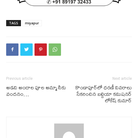
TAGS
miyapur
Previous article
Next article
అడవి అందాల పూల అమ్మా నీకు
కొండాపూర్‌లో ధ‌ర‌ణీ వివ‌రాలు
వందనం…
సేక‌రించిన‌ బ‌ల్దియా క‌మిష‌న‌ర్
లోకేష్ కుమార్‌