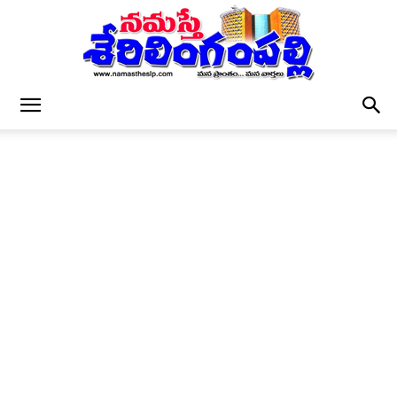
నమస్తే
శేరిలింగంపల్లి