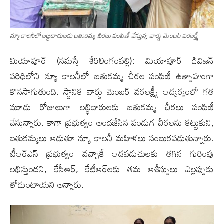
న్యూ కాల‌నీలో ల‌బ్ధిదారుల‌కు బ‌తుక‌మ్మ చీర‌లు పంపిణీ చేస్తున్న వార్డు మెంబ‌ర్ వ‌ర‌ల‌క్ష్మీ
మియాపూర్ (న‌మ‌స్తే శేరిలింగంప‌ల్లి): మియాపూర్ డివిజ‌న్
ప‌రిధిలోని న్యూ కాల‌నీలో బ‌తుక‌మ్మ చీర‌ల పంపిణీ ఉత్సాహంగా
కొన‌సాగుతుంది. స్థానిక వార్డు మెంబ‌ర్ వ‌ర‌ల‌క్ష్మీ ఆద్వ‌ర్యంలో గ‌త
మూడు రోజులుగా ల‌బ్ధిదారుల‌కు బ‌తుక‌మ్మ చీర‌లు పంపిణీ
చేస్తున్నారు. కాగా ప్ర‌భుత్వం అంద‌జేసిన పండుగ చీర‌ల‌ను క‌ట్టుకుని,
బ‌తుక‌మ్మ‌లు ఆడుతూ న్యూ కాల‌నీ మ‌హిళ‌లు సంబుర‌ప‌డుతున్నారు.
టీఆర్ఎస్ ప్ర‌భుత్వం వ‌చ్చాకే ఆడ‌ప‌డుచుల‌కు త‌గిన గుర్తింపు
ల‌భిస్తుంద‌ని, కేసీఆర్‌, కేటీఆర్‌ల‌కు త‌మ ఆశీస్సులు ఎల్ల‌ప్పుడు
తోడుంటాయ‌ని అన్నారు.