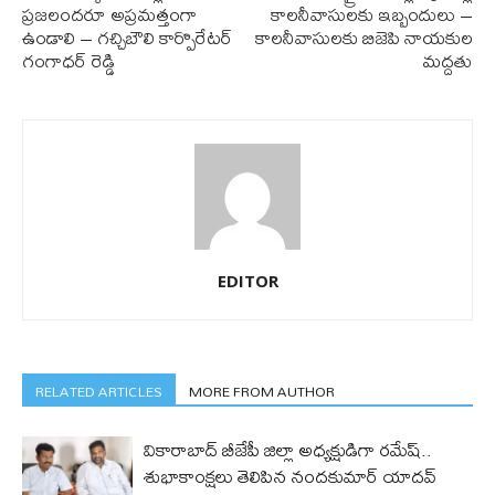
ప్రజలందరూ అప్రమత్తంగా
కాలనీవాసులకు ఇబ్బందులు –
ఉండాలి – గచ్చిబౌలి కార్పొరేటర్
కాలనీవాసులకు బిజెపి నాయకుల
గంగాధర్ రెడ్డి
మద్దతు
EDITOR
RELATED ARTICLES
MORE FROM AUTHOR
వికారాబాద్ బీజేపీ జిల్లా అధ్యక్షుడిగా రమేష్‌..
శుభాకాంక్షలు తెలిపిన నందకుమార్ యాదవ్