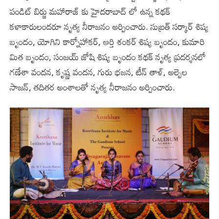
పండిట్ బిర్జు మహారాజ్ కు హైదరాబాద్ లో ఉన్న కథక్
కళాకారులందరూ నృత్య నీరాజనం అర్పించారు. సుబ్రత్ సర్కార్ శిష్య
బృందం, యోగిని కార్నోహాకర్, ఆర్తి శంకర్ శిష్య బృందం, కుమారి
మిత బృందం, సంజయ్ జోషి శిష్య బృందం కథక్ నృత్య ప్రదర్శనలో
గణేశా వందన, కృష్ణ వందన, గురు భజన, టీన్ తాళ్, అల్బెల
సాజన్, తదితర అంశాలతో నృత్య నీరాజనం అర్పించారు.