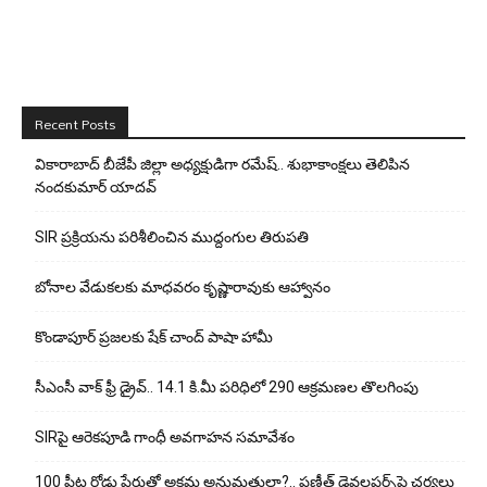
Recent Posts
వికారాబాద్ బీజేపీ జిల్లా అధ్యక్షుడిగా రమేష్‌.. శుభాకాంక్షలు తెలిపిన
నందకుమార్ యాదవ్
SIR ప్రక్రియను పరిశీలించిన ముద్దంగుల తిరుపతి
బోనాల వేడుకలకు మాధవరం కృష్ణారావుకు ఆహ్వానం
కొండాపూర్ ప్రజలకు షేక్ చాంద్ పాషా హామీ
సీఎంసీ వాక్ ఫ్రీ డ్రైవ్.. 14.1 కి.మీ పరిధిలో 290 ఆక్రమణల తొలగింపు
SIRపై ఆరెకపూడి గాంధీ అవగాహన సమావేశం
100 ఫీట్ల రోడ్డు పేరుతో అక్రమ అనుమతులా?.. ప్రణీత్ డెవలపర్స్‌పై చర్యలు