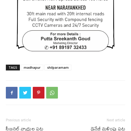
TAGS
madhapur
shilparamam
Previous article
Next article
సీజనల్ వ్యాధుల పట్ల
డ్రైనేజీ మళ్లింపు పట్ల