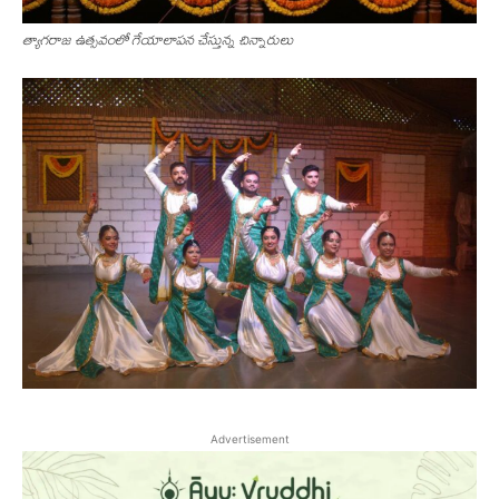
త్యాగరాజ ఉత్సవంలో గేయాలాపన చేస్తున్న చిన్నారులు
Advertisement