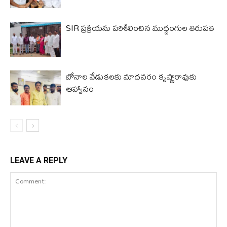
SIR ప్రక్రియను పరిశీలించిన ముద్దంగుల తిరుపతి
బోనాల వేడుకలకు మాధవరం కృష్ణారావుకు
ఆహ్వానం
LEAVE A REPLY