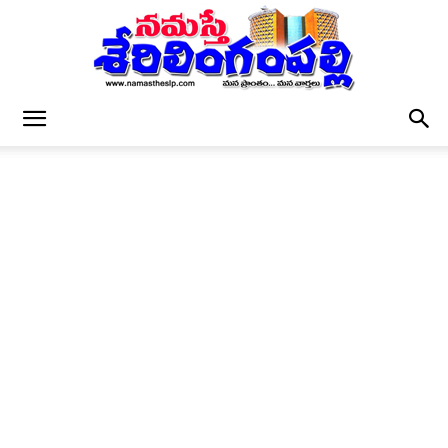
నమస్తే
శేరిలింగంపల్లి