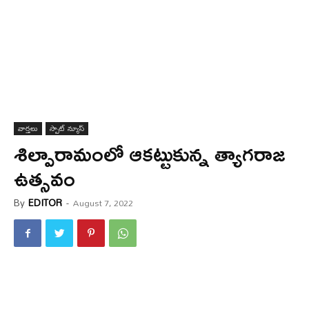
వార్త‌లు
స్పాట్ న్యూస్
శిల్పారామంలో ఆకట్టుకున్న త్యాగరాజ
ఉత్సవం
By
EDITOR
-
August 7, 2022