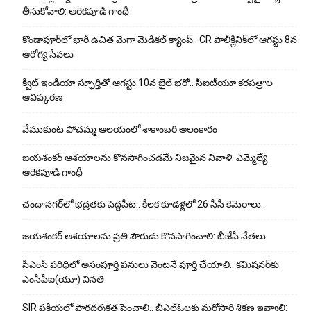
తీసుకోవాలి: ఆరెకపూడి గాంధీ
కొండాపూర్‌లో భారీ ఉచిత మెగా మెడికల్ క్యాంప్.. CR పాలీక్లినిక్‌లో ఆగస్టు 8న
ఆరోగ్య సేవలు
క్విట్ ఇండియా స్ఫూర్తితో ఆగస్టు 10న జైల్ భరో.. సీఐటీయూ కరపత్రాల
ఆవిష్కరణ
వేముకుంట పోచమ్మ ఆలయంలో శాకాంబరి అలంకారం
జయశంకర్ ఆశయాలను కొనసాగించడమే నిజమైన నివాళి: ఎమ్మెల్యే
ఆరెక‌పూడి గాంధీ
చందానగర్‌లో భద్రతకు పెద్దపీట.. కీలక కూడళ్లలో 26 సీసీ కెమెరాలు..
జయశంకర్ ఆశయాలను ప్రతి పౌరుడు కొనసాగించాలి: బీజేపీ నేతలు
సీఎంసీ పరిధిలో అసంపూర్తి పనులు వెంటనే పూర్తి చేయాలి.. కమిషనర్‌కు
ఎంసీపీఐ(యూ) వినతి
SIR ప్రక్రియలో పారదర్శకత పెంచాలి.. బీఎల్ఓలకు మరోసారి శిక్షణ ఇవ్వాలి: