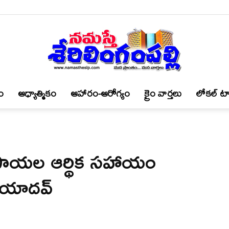
ం
ఆధ్యాత్మికం
ఆహారం-ఆరోగ్యం
క్రైం వార్త‌లు
లోకల్ టా
నమస్తే
రూపాయల ఆర్థిక సహాయం
శేరిలింగంపల్లి
 యాదవ్