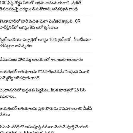
100 ఫీట్ల రోడ్డు పేరుతో అక్రమ అనుమతులా?.. ప్రణీత్
డెవలపర్స్‌పై చర్యలు తీసుకోవాలి: ఆరెకపూడి గాంధీ
కొండాపూర్‌లో భారీ ఉచిత మెగా మెడికల్ క్యాంప్.. CR
పాలీక్లినిక్‌లో ఆగస్టు 8న ఆరోగ్య సేవలు
క్విట్ ఇండియా స్ఫూర్తితో ఆగస్టు 10న జైల్ భరో.. సీఐటీయూ
కరపత్రాల ఆవిష్కరణ
వేముకుంట పోచమ్మ ఆలయంలో శాకాంబరి అలంకారం
జయశంకర్ ఆశయాలను కొనసాగించడమే నిజమైన నివాళి:
ఎమ్మెల్యే ఆరెక‌పూడి గాంధీ
చందానగర్‌లో భద్రతకు పెద్దపీట.. కీలక కూడళ్లలో 26 సీసీ
కెమెరాలు..
జయశంకర్ ఆశయాలను ప్రతి పౌరుడు కొనసాగించాలి: బీజేపీ
నేతలు
సీఎంసీ పరిధిలో అసంపూర్తి పనులు వెంటనే పూర్తి చేయాలి..