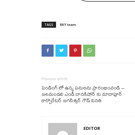
TAGS
RKY team
Previous article
పెండింగ్ లో ఉన్న పనులను ప్రారంభించండి –
జలమండలి ఎండీ దానకిషోర్ కు మాదాపూర్
కార్పొరేటర్ జగదీశ్వర్ గౌడ్ వినతి
EDITOR