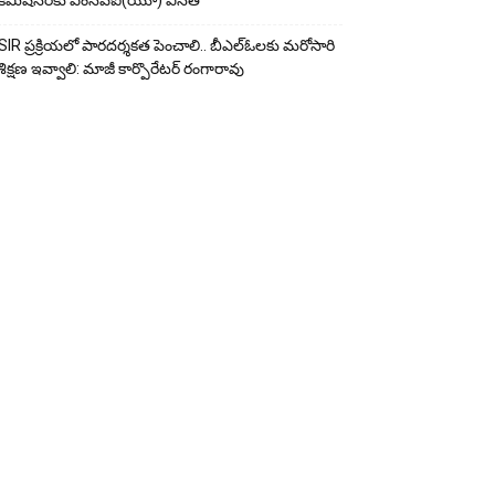
కమిషనర్‌కు ఎంసీపీఐ(యూ) వినతి
SIR ప్రక్రియలో పారదర్శకత పెంచాలి.. బీఎల్ఓలకు మరోసారి
శిక్షణ ఇవ్వాలి: మాజీ కార్పొరేటర్ రంగారావు