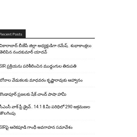
Recent Posts
వికారాబాద్ బీజేపీ జిల్లా అధ్యక్షుడిగా రమేష్‌.. శుభాకాంక్షలు
తెలిపిన నందకుమార్ యాదవ్
SIR ప్రక్రియను పరిశీలించిన ముద్దంగుల తిరుపతి
బోనాల వేడుకలకు మాధవరం కృష్ణారావుకు ఆహ్వానం
కొండాపూర్ ప్రజలకు షేక్ చాంద్ పాషా హామీ
సీఎంసీ వాక్ ఫ్రీ డ్రైవ్.. 14.1 కి.మీ పరిధిలో 290 ఆక్రమణల
తొలగింపు
SIRపై ఆరెకపూడి గాంధీ అవగాహన సమావేశం