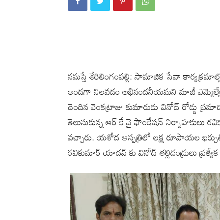
నమస్తే శేరిలింగంపల్లి: సామాజిక సేవా కార్యక్రమాల
అండగా నిలవడం అభినందనీయమని మాజీ ఎమ్మెల్యే బి
చెందిన వెంకట్రాజు కుమారుడు వినోద్ రోడ్డు ప్రమాదా
తెలుసుకున్న ఆర్ కే వై ఫౌండేషన్ నిర్వాహకులు
వచ్చారు. యశోద ఆస్పత్రిలో లక్ష రూపాయల ఖర్చ
రవికుమార్ యాదవ్ కు వినోద్ తల్లిదండ్రులు ప్రత్యే