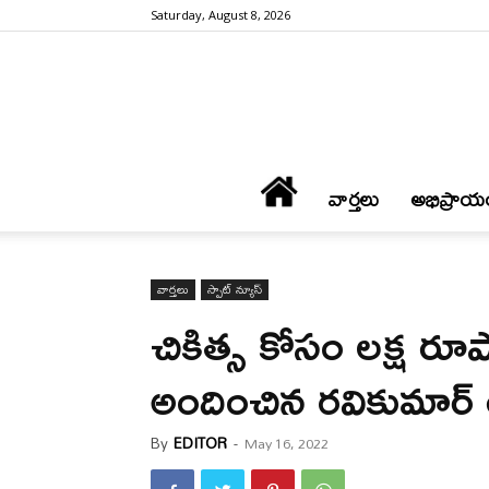
Saturday, August 8, 2026
వార్త‌లు
అభిప్రాయ
వార్త‌లు
స్పాట్ న్యూస్
చికిత్స కోసం లక్ష 
అందించిన రవికుమార్
By
EDITOR
-
May 16, 2022