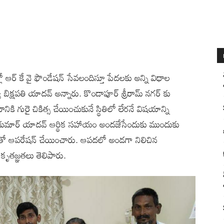
్లో ఆర్ కే వై ఫౌండేషన్ సేవలందిస్తూ పేదలకు అన్ని విధాల
క్షపతి యాదవ్ అన్నారు. కొండాపూర్ శ్రీరామ్ నగర్ కు
నికి గురై చికిత్స చేయించుకునే స్థితిలో లేరనే విషయాన్ని
 రవికుమార్ యాదవ్ ఆర్థిక సహాయం అందజేసేందుకు ముందుకు
ుతో ఆపరేషన్ చేయించారు. ఆపదలో అండగా నిలిచిన
క కృతజ్ఞతలు తెలిపారు.