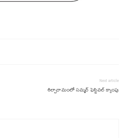
Next article
శిల్పారామంలో సమ్మర్ ఫెస్టివల్ క్యాంపు