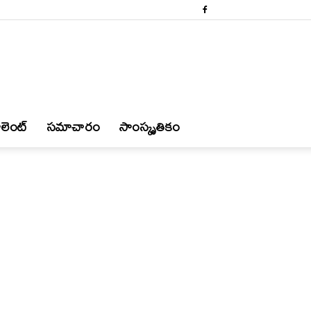
లెంట్
స‌మాచారం
సాంస్కృతికం