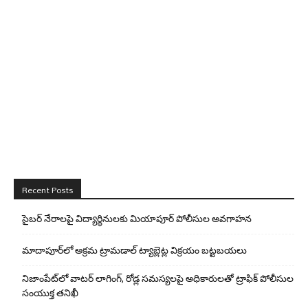
Recent Posts
సైబర్ నేరాలపై విద్యార్థినులకు మియాపూర్ పోలీసుల అవగాహన
మాదాపూర్‌లో అక్రమ ట్రామడాల్ ట్యాబ్లెట్ల విక్రయం బట్టబయలు
నిజాంపేట్‌లో వాటర్ లాగింగ్, రోడ్ల సమస్యలపై అధికారులతో ట్రాఫిక్ పోలీసుల
సంయుక్త తనిఖీ