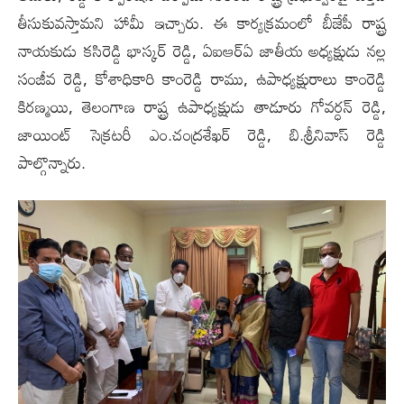
తీసుకువ‌స్తామ‌ని హామీ ఇచ్చారు. ఈ కార్య‌క్ర‌మంలో బీజేపీ రాష్ట్ర
నాయకుడు కసిరెడ్డి భాస్కర్ రెడ్డి, ఏఐఆర్ఏ జాతీయ అధ్యక్షుడు నల్ల
సంజీవ రెడ్డి, కోశాధికారి కాంరెడ్డి రాము, ఉపాధ్య‌క్షురాలు కాంరెడ్డి
కిరణ్మయి, తెలంగాణ రాష్ట్ర ఉపాధ్యక్షుడు తాడూరు గోవర్ధన్ రెడ్డి,
జాయింట్ సెక్రటరీ ఎం.చంద్రశేఖర్ రెడ్డి, బి.శ్రీనివాస్ రెడ్డి
పాల్గొన్నారు.