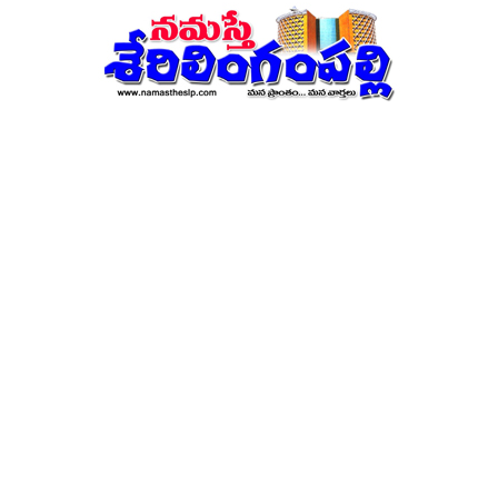
నమస్తే
శేరిలింగంపల్లి