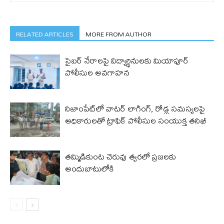
RELATED ARTICLES
MORE FROM AUTHOR
సైబర్ నేరాలపై విద్యార్థినులకు మియాపూర్
పోలీసుల అవగాహన
నిజాంపేట్‌లో వాటర్ లాగింగ్, రోడ్ల సమస్యలపై
అధికారులతో ట్రాఫిక్ పోలీసుల సంయుక్త తనిఖీ
తమ్మిడికుంట చెరువు త్వరలో ప్రజలకు
అందుబాటులోకి