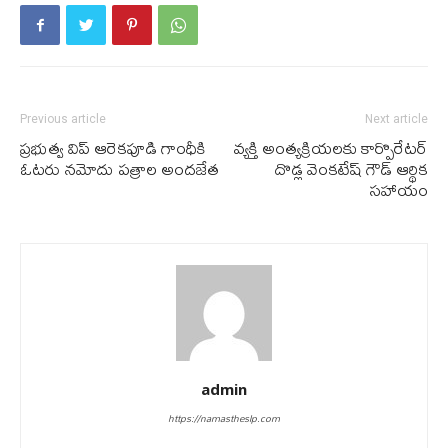
Previous article
Next article
ప్ర‌భుత్వ విప్ ఆరెక‌పూడి గాంధీకి
వ్య‌క్తి అంత్య‌క్రియల‌కు కార్పొరేటర్
ఓట‌రు న‌మోదు ప‌త్రాల అంద‌జేత
దొడ్ల వెంకటేష్ గౌడ్ ఆర్థిక
సహాయం
admin
https://namastheslp.com