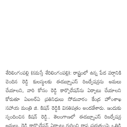
శేరిలింగంప‌ల్లి‌‌ (న‌మ‌స్తే శేరిలింగంప‌ల్లి): రాష్ట్రంలో ఉన్న పేద వ‌ర్గానికి
చెందిన రెడ్డి కుల‌స్థుల‌కు ఈడ‌బ్ల్యూఎస్ రిజ‌ర్వేష‌న్ల‌ను అమ‌లు
చేయాల‌ని, వారి కోసం రెడ్డి కార్పొరేష‌న్‌ను ఏర్పాటు చేయాల‌ని
కోరుతూ ఏఐఆర్ఏ ప్ర‌తినిధులు సోమ‌వారం కేంద్ర హోంశాఖ
సహాయ మంత్రి జి. కిషన్ రెడ్డికి వినతిపత్రం అందజేశారు. ఇందుకు
స్పందించిన కిష‌న్ రెడ్డి.. తెలంగాణలో ఈడ‌బ్ల్యూఎస్ రిజర్వేషన్ల
అమ‌లు, రెడ్డి కార్పొరేషన్ ఏర్పాటు గురించి రాష్ట్ర ప్రభుత్వంపై ఒత్తిడి