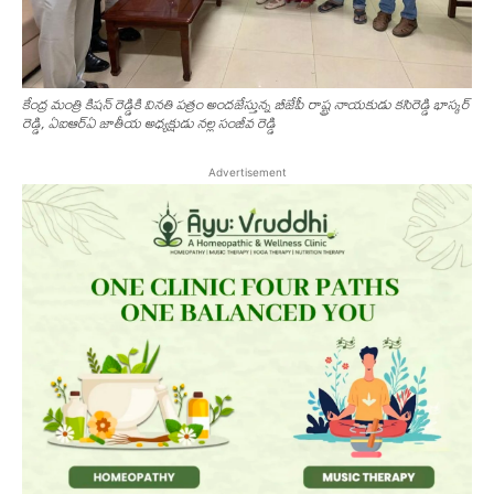
కేంద్ర మంత్రి కిష‌న్ రెడ్డికి విన‌తి ప‌త్రం అంద‌జేస్తున్న బీజేపీ రాష్ట్ర నాయకుడు కసిరెడ్డి భాస్కర్
రెడ్డి, ఏఐఆర్ఏ జాతీయ అధ్యక్షుడు నల్ల సంజీవ రెడ్డి
Advertisement