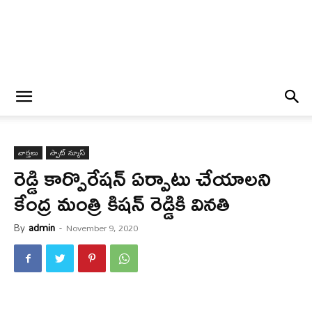
వార్త‌లు
స్పాట్ న్యూస్
రెడ్డి కార్పొరేష‌న్ ఏర్పాటు చేయాల‌ని
కేంద్ర మంత్రి కిష‌న్ రెడ్డికి విన‌తి
By
admin
-
November 9, 2020