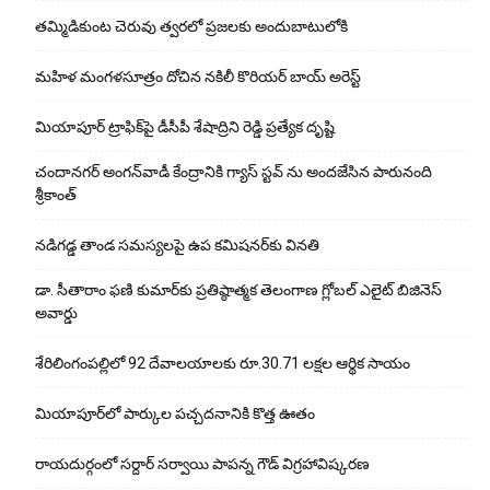
తమ్మిడికుంట చెరువు త్వరలో ప్రజలకు అందుబాటులోకి
మహిళ మంగళసూత్రం దోచిన నకిలీ కొరియర్ బాయ్ అరెస్ట్
మియాపూర్ ట్రాఫిక్‌పై డీసీపీ శేషాద్రిని రెడ్డి ప్రత్యేక దృష్టి
చందానగర్ అంగన్‌వాడీ కేంద్రానికి గ్యాస్ స్టవ్ ను అందజేసిన పారునంది
శ్రీకాంత్
నడిగడ్డ తాండ సమస్యలపై ఉప కమిషనర్‌కు వినతి
డా. సీతారాం ఫణి కుమార్‌కు ప్రతిష్ఠాత్మక తెలంగాణ గ్లోబల్ ఎలైట్ బిజినెస్
అవార్డు
శేరిలింగంపల్లిలో 92 దేవాలయాలకు రూ.30.71 లక్షల ఆర్థిక సాయం
మియాపూర్‌లో పార్కుల పచ్చదనానికి కొత్త ఊతం
రాయదుర్గంలో సర్దార్ సర్వాయి పాపన్న గౌడ్ విగ్రహావిష్కరణ