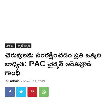
వార్త‌లు
స్పాట్ న్యూస్
చెరువుల‌ను సంర‌క్షించ‌డం ప్ర‌తి ఒక్క‌రి
బాధ్య‌త‌: PAC చైర్మన్ ఆరెకపూడి
గాంధీ
By
admin
-
March 19, 2025