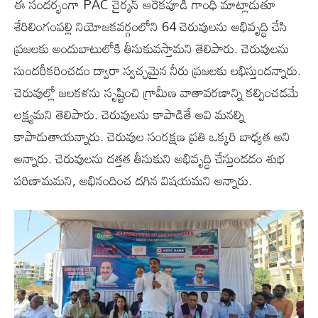
ఈ సందర్భంగా PAC చైర్మన్ ఆరెకపూడి గాంధీ మాట్లాడుతూ
శేరిలింగంపల్లి నియోజకవర్గంలోని 64 చెరువులను అభివృద్ధి చేసి
ప్రజలకు అందుబాటులోకి తీసుకువస్తామని తెలిపారు. చెరువుల‌ను
సుందరీక‌రించ‌డం ద్వారా స్వ‌చ్ఛ‌మైన నీరు ప్ర‌జ‌ల‌కు ల‌భిస్తుంద‌న్నారు.
చెరువుల్లో జ‌ల‌క‌ళ‌ను సృష్టించి గ్రామీణ వాతావ‌ర‌ణాన్ని క‌ల్పించ‌డ‌మే
ల‌క్ష్య‌మ‌ని తెలిపారు. చెరువుల‌ను కాపాడితే అవి మ‌న‌ల్ని
కాపాడుతాయ‌న్నారు. చెరువుల సంరక్ష‌ణ ప్ర‌తి ఒక్క‌రి బాధ్య‌త అని
అన్నారు. చెరువుల‌ను ద‌త్తత తీసుకుని అభివృద్ధి చేస్తుండ‌డం శుభ
ప‌రిణామ‌మ‌ని, అభినందించ ద‌గిన విష‌య‌మ‌ని అన్నారు.