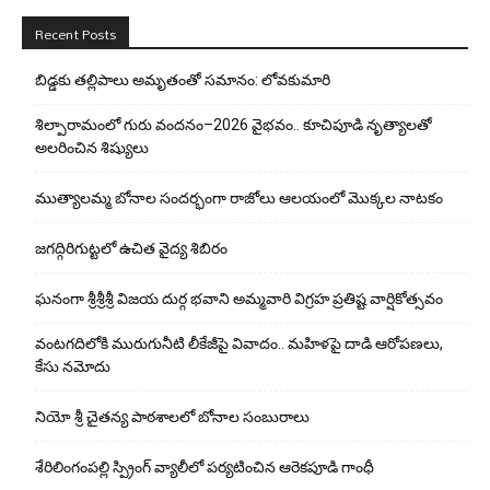
Recent Posts
బిడ్డ‌కు త‌ల్లిపాలు అమృతంతో స‌మానం: లోవ‌కుమారి
శిల్పారామంలో గురు వందనం–2026 వైభవం.. కూచిపూడి నృత్యాలతో
అలరించిన శిష్యులు
ముత్యాలమ్మ బోనాల సందర్భంగా రాజోలు ఆలయంలో మొక్కల నాటకం
జగద్గిరిగుట్టలో ఉచిత వైద్య శిబిరం
ఘనంగా శ్రీశ్రీశ్రీ విజయ దుర్గ భవాని అమ్మవారి విగ్రహ ప్రతిష్ట వార్షికోత్సవం
వంటగదిలోకి మురుగునీటి లీకేజీపై వివాదం.. మహిళపై దాడి ఆరోపణలు,
కేసు నమోదు
నియో శ్రీ చైతన్య పాఠశాలలో బోనాల సంబురాలు
శేరిలింగంపల్లి స్ప్రింగ్ వ్యాలీలో పర్యటించిన ఆరెకపూడి గాంధీ