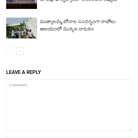
ముత్యాలమ్మ బోనాల సందర్భంగా రాజోలు
ఆలయంలో మొక్కల నాటకం
LEAVE A REPLY