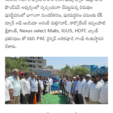
ఫౌండేషన్ ఆధ్వర్యంలో స్వచ్ఛందంగా చేపట్టనున్న చెరువుల
పునర్జీవనంలో భాగంగా సుందరీకరణ, పునరుద్ధరణ పనులకు లేక్
మ్యాన్ ఆఫ్ ఇండియా ఆనంద్ మల్లిగవాడ్, కార్పొరేటర్ ఉప్పలపాటి
శ్రీకాంత్, Nexus select Malls, IGUS, HDFC బ్యాంక్
ప్రతినిధుల తో కలిసి PAC చైర్మన్ ఆరెకపూడి గాంధీ శంకుస్థాపన
చేశారు.