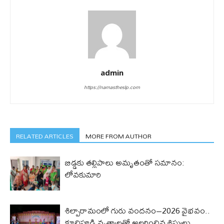
admin
https://namastheslp.com
RELATED ARTICLES
MORE FROM AUTHOR
బిడ్డ‌కు త‌ల్లిపాలు అమృతంతో స‌మానం:
లోవ‌కుమారి
శిల్పారామంలో గురు వందనం–2026 వైభవం..
కూచిపూడి నృత్యాలతో అలరించిన శిష్యులు