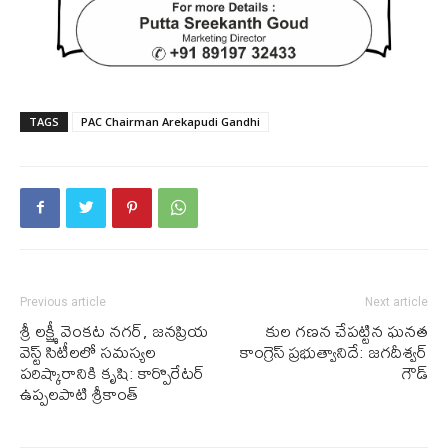
TAGS
PAC Chairman Arekapudi Gandhi
Previous article
Next article
శ్రీ లక్ష్మీ వెంకట నగర్, జనప్రియ
కుల గ‌ణ‌న చేప‌ట్టిన ఘ‌న‌త
వెస్ట్ సిటీల‌లో స‌మ‌స్య‌ల
కాంగ్రెస్ ప్ర‌భుత్వానిదే: జగదీశ్వర్
ప‌రిష్కారానికి కృషి: కార్పొరేటర్
గౌడ్
ఉప్పలపాటి శ్రీకాంత్