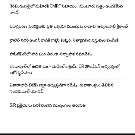
శేరిలింగంపల్లిలో మ‌హిళ‌కి CMRF స‌హాయం.. మంజూరు పత్రం అందజేసిన
గాంధీ
పర్యావరణ పరిరక్షణకు ప్రతి ఒక్కరూ ముందుకు రావాలి: ఉప్పలపాటి శ్రీకాంత్
స్టాలిన్ నగర్ అంగన్‌వాడీకి గ్యాస్ కుక్కర్, నిత్యావసర వస్తువుల పంపిణీ
హఫీజ్‌పేట్‌లో హర్ ఘర్ తిరంగా సన్నాహక సమావేశం
కొండాపూర్‌లో ఉచిత మెగా మెడికల్ క్యాంప్.. CR ఫౌండేషన్ ఆధ్వర్యంలో
ఆరోగ్య సేవలు
వికారాబాద్ బీజేపీ జిల్లా అధ్యక్షుడిగా రమేష్‌.. శుభాకాంక్షలు తెలిపిన
నందకుమార్ యాదవ్
SIR ప్రక్రియను పరిశీలించిన ముద్దంగుల తిరుపతి