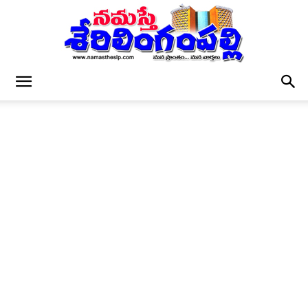
నమస్తే
శేరిలింగంపల్లి