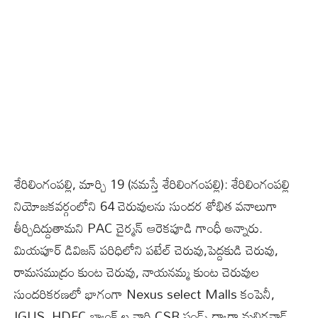
శేరిలింగంపల్లి, మార్చి 19 (న‌మ‌స్తే శేరిలింగంపల్లి): శేరిలింగంపల్లి
నియోజకవర్గంలోని 64 చెరువులను సుందర శోభిత వనాలుగా
తీర్చిదిద్దుతామ‌ని PAC చైర్మన్ ఆరెకపూడి గాంధీ అన్నారు.
మియపూర్ డివిజన్ పరిధిలోని పటేల్ చెరువు,పెద్దకుడి చెరువు,
రామసముద్రం కుంట చెరువు, నాయనమ్మ కుంట చెరువుల
సుందరికరణలో భాగంగా Nexus select Malls కంపెనీ,
IGUS, HDFC బ్యాంక్ ల వారి CSR ఫండ్స్ ద్వారా మల్లిగవాడ్