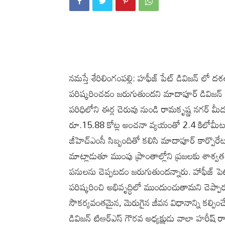
నమస్తే శేరిలింగంపల్లి: హఫీజ్ పేట్ డివిజన్ లో ద
పరిష్కరించడం జరుగుతుందని మాదాపూర్ డివిజన్ కార
పరిధిలోని ఈర్ల చెరువు నుండి రామకృష్ణ నగర్ మీదు
రూ.15.88 కోట్ల అంచనా వ్యయంతో 2.4 కిలోమీటర్ల
జీహెచ్ఎంసీ సిబ్బందితో కలిసి మాదాపూర్ కార్పొర
మాట్లాడుతూ ముంపు ప్రాంతాల్లోని ప్రజలకు శాశ్వ
పనులను చెప్పటడం జరుగుతుందన్నారు. హాఫీజ్ పెట
పరిష్కరించి అభివృద్ధిలో ముందుంచుతామని చెప్ప
సౌకర్యవంతమైన, మెరుగైన జీవన విధానాన్ని కల్పించ
డివిజన్ టిఆర్ఎస్ గౌరవ అధ్యక్షుడు వాలా హరీష్ 