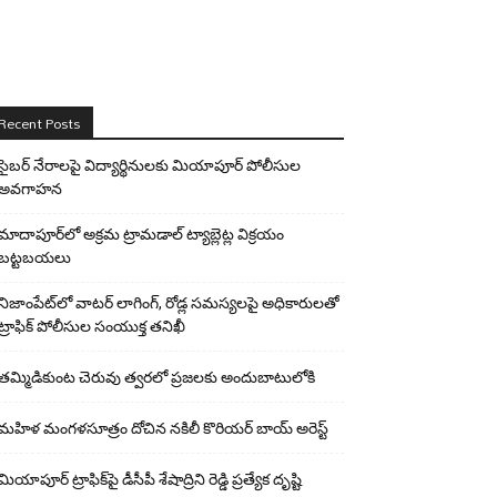
Recent Posts
సైబర్ నేరాలపై విద్యార్థినులకు మియాపూర్ పోలీసుల
అవగాహన
మాదాపూర్‌లో అక్రమ ట్రామడాల్ ట్యాబ్లెట్ల విక్రయం
బట్టబయలు
నిజాంపేట్‌లో వాటర్ లాగింగ్, రోడ్ల సమస్యలపై అధికారులతో
ట్రాఫిక్ పోలీసుల సంయుక్త తనిఖీ
తమ్మిడికుంట చెరువు త్వరలో ప్రజలకు అందుబాటులోకి
మహిళ మంగళసూత్రం దోచిన నకిలీ కొరియర్ బాయ్ అరెస్ట్
మియాపూర్ ట్రాఫిక్‌పై డీసీపీ శేషాద్రిని రెడ్డి ప్రత్యేక దృష్టి