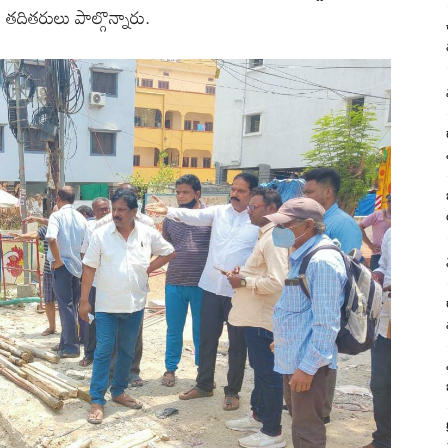
తదితరులు పాల్గొన్నారు.