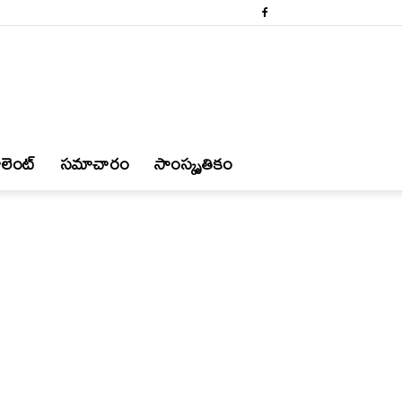
లెంట్
స‌మాచారం
సాంస్కృతికం