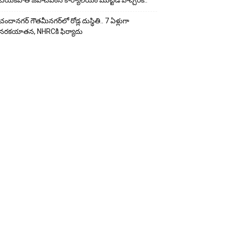
చేయ‌క‌పోతే జీహెచ్‌ఎంసీ కార్యాలయం ముట్టడి హెచ్చరిక..
చందానగర్ గౌతమీనగర్‌లో రోడ్ల దుస్థితి.. 7 ఏళ్లుగా
నరకయాతన, NHRCకి ఫిర్యాదు