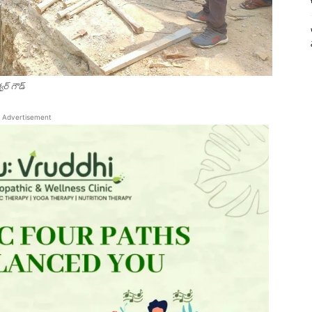
వర్ గౌడ్
Advertisement