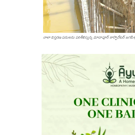
నాలా విస్తరణ పనులను పరిశీలిస్తున్న మాదాపూర్ కార్పొరేటర్ జగదీశ్