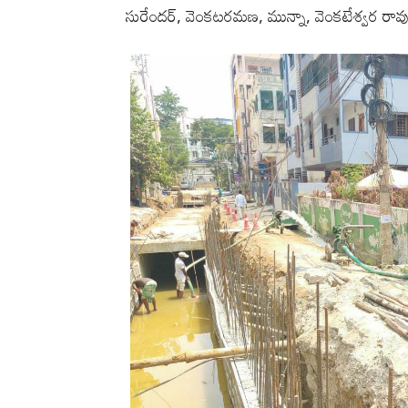
సురేందర్, వెంకటరమణ, మున్నా, వెంకటేశ్వర రావు 