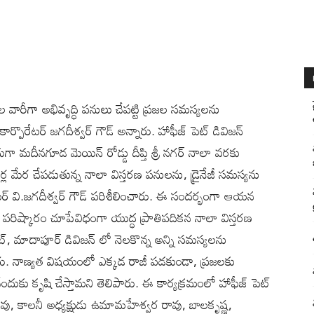
శల వారీగా అభివృద్ధి పనులు చేపట్టి ప్రజల సమస్యలను
్పొరేటర్ జగదీశ్వర్ గౌడ్ అన్నారు. హాఫీజ్ పెట్ డివిజన్
గా మదీనగూడ మెయిన్ రోడ్డు దీప్తి శ్రీ నగర్ నాలా వరకు
 మేర చేపడుతున్న నాలా విస్తరణ పనులను, డ్రైనేజీ సమస్యను
ేటర్ వి.జగదీశ్వర్ గౌడ్ పరిశీలించారు. ఈ సందర్భంగా ఆయన
త పరిష్కారం చూపేవిధంగా యుద్ధ ప్రాతిపదికన నాలా విస్తరణ
్, మాదాపూర్ డివిజన్ లో నెలకొన్న అన్ని సమస్యలను
ారు. నాణ్యత విషయంలో ఎక్కడ రాజీ పడకుండా, ప్రజలకు
ేందుకు కృషి చేస్తామని తెలిపారు. ఈ కార్యక్రమంలో హాఫీజ్ పెట్
రావు, కాలనీ అధ్యక్షుడు ఉమామహేశ్వర రావు, బాలకృష్ణ,