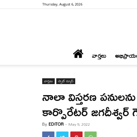
Thursday, August 6, 2026
వార్త‌లు
అభిప్రాయ
వార్త‌లు
స్పాట్ న్యూస్
నాలా విస్తరణ పనులను
కార్పొరేటర్ జగదీశ్వర్ 
By
EDITOR
-
May 9, 2022