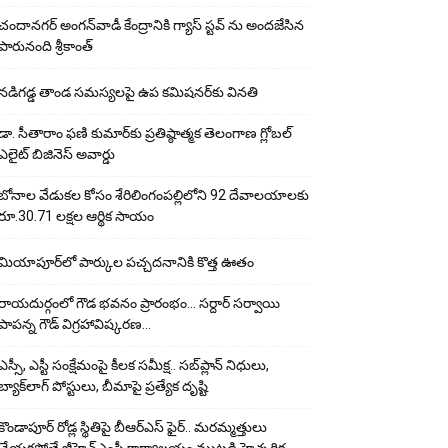
చందానగర్ అంగన్‌వాడీ కేంద్రానికి గ్యాస్ స్టవ్ ను అందజేసిన
పారునంది శ్రీకాంత్
నడిగడ్డ తాండ సమస్యలపై ఉప కమిషనర్‌కు వినతి
డా. సీతారాం ఫణి కుమార్‌కు ప్రతిష్ఠాత్మక తెలంగాణ గ్లోబల్
ఎలైట్ బిజినెస్ అవార్డు
బోనాల వేడుకల కోసం శేరిలింగంపల్లిలోని 92 దేవాలయాలకు
రూ.30.71 లక్షల ఆర్థిక సాయం
మియాపూర్‌లో పార్కుల పచ్చదనానికి కొత్త ఊతం
రాయదుర్గంలో గౌడ భవనం ప్రారంభం… సర్దార్ సర్వాయి
పాపన్న గౌడ్ విగ్రహావిష్కరణ…
ఎస్సీ, ఎస్టీ సంక్షేమంపై కీలక సమీక్ష.. సబ్‌ప్లాన్ నిధులు,
బ్యాక్‌లాగ్ పోస్టులు, బీమాపై ప్రత్యేక దృష్టి
కొండాపూర్ రోడ్ల స్థితిపై బీఆర్ఎస్ ఫైర్.. మరమ్మత్తులు