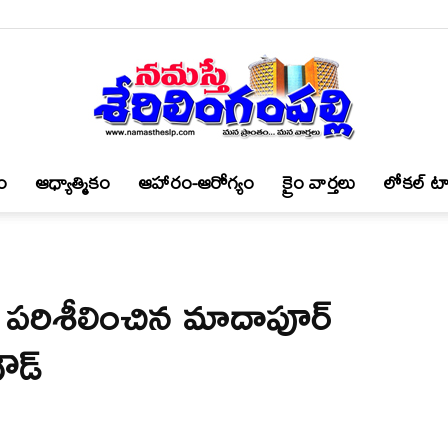
ం
ఆధ్యాత్మికం
ఆహారం-ఆరోగ్యం
క్రైం వార్త‌లు
లోకల్ టా
నమస్తే
 పరిశీలించిన మాదాపూర్
శేరిలింగంపల్లి
గౌడ్