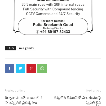
TAGS
mla gandhi
Previous article
Next article
శిల్పారామంలో అల‌రించిన
గ‌చ్చిబౌలి డివిజ‌న్‌లో పారిశుధ్యంపై
సాంస్కృతిక ప్ర‌ద‌ర్శ‌న‌లు
స్పెష‌ల్ డ్రైవ్