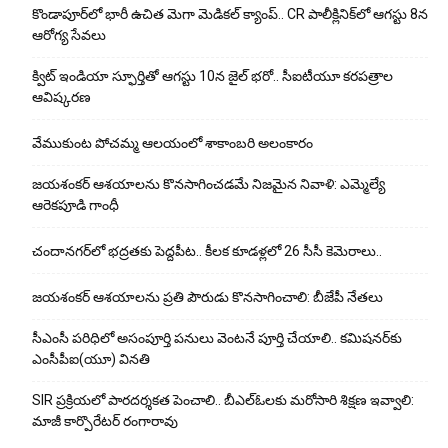
కొండాపూర్‌లో భారీ ఉచిత మెగా మెడికల్ క్యాంప్.. CR పాలీక్లినిక్‌లో ఆగస్టు 8న
ఆరోగ్య సేవలు
క్విట్ ఇండియా స్ఫూర్తితో ఆగస్టు 10న జైల్ భరో.. సీఐటీయూ కరపత్రాల
ఆవిష్కరణ
వేముకుంట పోచమ్మ ఆలయంలో శాకాంబరి అలంకారం
జయశంకర్ ఆశయాలను కొనసాగించడమే నిజమైన నివాళి: ఎమ్మెల్యే
ఆరెక‌పూడి గాంధీ
చందానగర్‌లో భద్రతకు పెద్దపీట.. కీలక కూడళ్లలో 26 సీసీ కెమెరాలు..
జయశంకర్ ఆశయాలను ప్రతి పౌరుడు కొనసాగించాలి: బీజేపీ నేతలు
సీఎంసీ పరిధిలో అసంపూర్తి పనులు వెంటనే పూర్తి చేయాలి.. కమిషనర్‌కు
ఎంసీపీఐ(యూ) వినతి
SIR ప్రక్రియలో పారదర్శకత పెంచాలి.. బీఎల్ఓలకు మరోసారి శిక్షణ ఇవ్వాలి:
మాజీ కార్పొరేటర్ రంగారావు