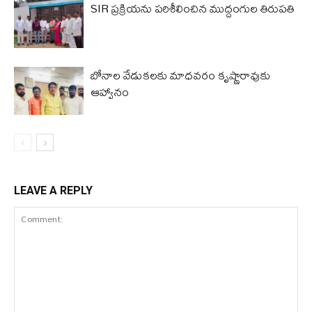
SIR ప్రక్రియను పరిశీలించిన ముద్దంగుల తిరుపతి
బోనాల వేడుకలకు మాధవరం కృష్ణారావుకు
ఆహ్వానం
LEAVE A REPLY