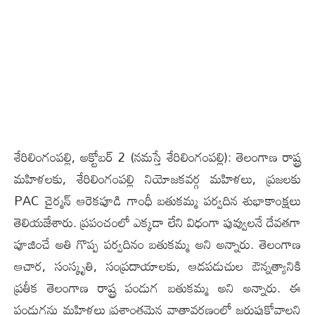
శేరిలింగంప‌ల్లి, అక్టోబ‌ర్ 2 (న‌మ‌స్తే శేరిలింగంప‌ల్లి): తెలంగాణ రాష్ట్ర
మ‌హిళ‌లకు, శేరిలింగంపల్లి నియోజకవర్గ మ‌హిళ‌లు, ప్ర‌జ‌ల‌కు
PAC చైర్మన్ ఆరెకపూడి గాంధీ బతుకమ్మ పర్వదిన శుభాకాంక్షలు
తెలియజేశారు. ప్రపంచంలో ఎక్కడా లేని విధంగా పువ్వులనే దేవతగా
పూజించే అతి గొప్ప పర్వదినం బతుకమ్మ అని అన్నారు. తెలంగాణ
ఆచార, సంస్కృతి, సంప్రదాయాలకు, ఆడపడుచుల ఔన్నత్యానికి
ప్రతీక తెలంగాణ రాష్ట్ర పండుగ బతుకమ్మ అని అన్నారు. ఈ
పండుగ‌ను మ‌హిళ‌లు ప్ర‌శాంత‌మైన వాతావ‌ర‌ణంలో జ‌రుపుకోవాల‌ని