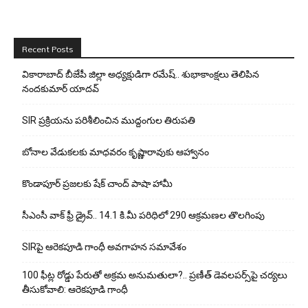
Recent Posts
వికారాబాద్ బీజేపీ జిల్లా అధ్యక్షుడిగా రమేష్‌.. శుభాకాంక్షలు తెలిపిన
నందకుమార్ యాదవ్
SIR ప్రక్రియను పరిశీలించిన ముద్దంగుల తిరుపతి
బోనాల వేడుకలకు మాధవరం కృష్ణారావుకు ఆహ్వానం
కొండాపూర్ ప్రజలకు షేక్ చాంద్ పాషా హామీ
సీఎంసీ వాక్ ఫ్రీ డ్రైవ్.. 14.1 కి.మీ పరిధిలో 290 ఆక్రమణల తొలగింపు
SIRపై ఆరెకపూడి గాంధీ అవగాహన సమావేశం
100 ఫీట్ల రోడ్డు పేరుతో అక్రమ అనుమతులా?.. ప్రణీత్ డెవలపర్స్‌పై చర్యలు
తీసుకోవాలి: ఆరెకపూడి గాంధీ