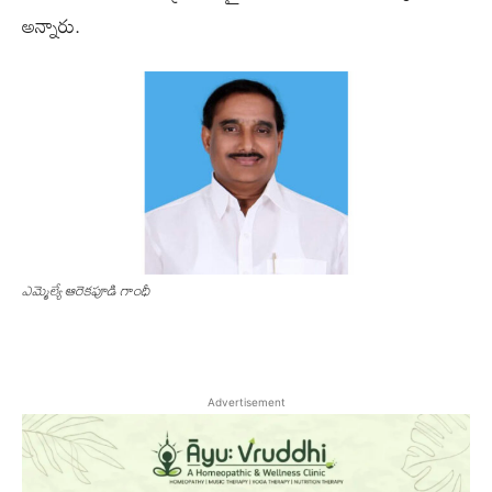
అన్నారు.
ఎమ్మెల్యే ఆరెక‌పూడి గాంధీ
Advertisement