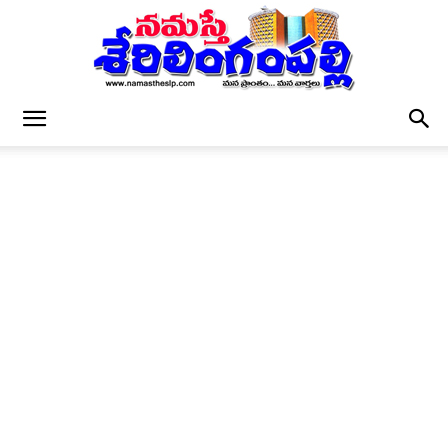
నమస్తే
శేరిలింగంపల్లి