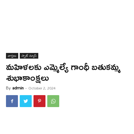
వార్త‌లు
స్పాట్ న్యూస్
మ‌హిళ‌ల‌కు ఎమ్మెల్యే గాంధీ బ‌తుకమ్మ
శుభాకాంక్ష‌లు
By
admin
-
October 2, 2024