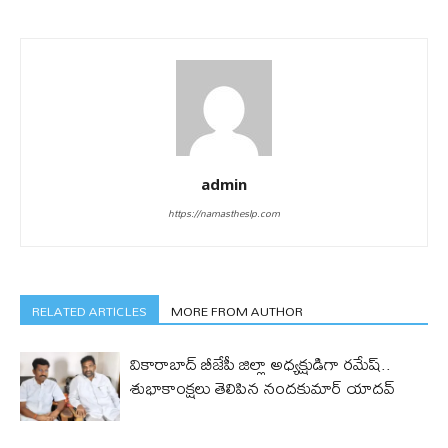
admin
https://namastheslp.com
RELATED ARTICLES
MORE FROM AUTHOR
వికారాబాద్ బీజేపీ జిల్లా అధ్యక్షుడిగా రమేష్‌..
శుభాకాంక్షలు తెలిపిన నందకుమార్ యాదవ్