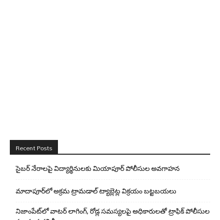
Recent Posts
సైబర్ నేరాలపై విద్యార్థినులకు మియాపూర్ పోలీసుల అవగాహన
మాదాపూర్‌లో అక్రమ ట్రామడాల్ ట్యాబ్లెట్ల విక్రయం బట్టబయలు
నిజాంపేట్‌లో వాటర్ లాగింగ్, రోడ్ల సమస్యలపై అధికారులతో ట్రాఫిక్ పోలీసుల