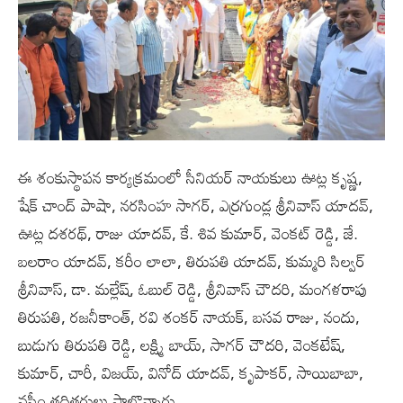
ఈ శంకుస్థాపన కార్యక్రమంలో సీనియర్ నాయకులు ఊట్ల కృష్ణ,
షేక్ చాంద్ పాషా, నరసింహ సాగర్, ఎర్రగుండ్ల శ్రీనివాస్ యాదవ్,
ఊట్ల దశరథ్, రాజు యాదవ్, కే. శివ కుమార్, వెంకట్ రెడ్డి, జే.
బలరాం యాదవ్, కరీం లాలా, తిరుపతి యాదవ్, కుమ్మరి సిల్వర్
శ్రీనివాస్, డా. మల్లేష్, ఓబుల్ రెడ్డి, శ్రీనివాస్ చౌదరి, మంగళరాపు
తిరుపతి, రజనీకాంత్, రవి శంకర్ నాయక్, బసవ రాజు, నందు,
బుడుగు తిరుపతి రెడ్డి, లక్ష్మి బాయ్, సాగర్ చౌదరి, వెంకటేష్,
కుమార్, చారీ, విజయ్, వినోద్ యాదవ్, కృపాకర్, సాయిబాబా,
వసీం తదితరులు పాల్గొన్నారు.