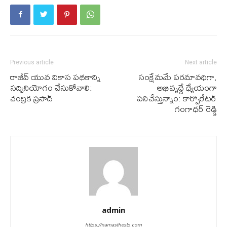
Previous article
Next article
రాజీవ్ యువ వికాస ప‌థ‌కాన్ని
సంక్షేమమే పరమావధిగా,
సద్వినియోగం చేసుకోవాలి:
అభివృద్దే ధ్యేయంగా
చంద్రిక ప్రసాద్
పనిచేస్తున్నాం: కార్పొరేటర్
గంగాధర్ రెడ్డి
admin
https://namastheslp.com