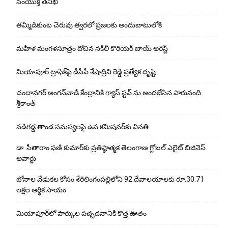
సంయుక్త తనిఖీ
తమ్మిడికుంట చెరువు త్వరలో ప్రజలకు అందుబాటులోకి
మహిళ మంగళసూత్రం దోచిన నకిలీ కొరియర్ బాయ్ అరెస్ట్
మియాపూర్ ట్రాఫిక్‌పై డీసీపీ శేషాద్రిని రెడ్డి ప్రత్యేక దృష్టి
చందానగర్ అంగన్‌వాడీ కేంద్రానికి గ్యాస్ స్టవ్ ను అందజేసిన పారునంది
శ్రీకాంత్
నడిగడ్డ తాండ సమస్యలపై ఉప కమిషనర్‌కు వినతి
డా. సీతారాం ఫణి కుమార్‌కు ప్రతిష్ఠాత్మక తెలంగాణ గ్లోబల్ ఎలైట్ బిజినెస్
అవార్డు
బోనాల వేడుకల కోసం శేరిలింగంపల్లిలోని 92 దేవాలయాలకు రూ.30.71
లక్షల ఆర్థిక సాయం
మియాపూర్‌లో పార్కుల పచ్చదనానికి కొత్త ఊతం