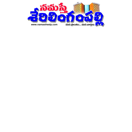
నమస్తే
శేరిలింగంపల్లి