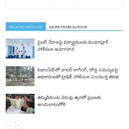
RELATED ARTICLES
MORE FROM AUTHOR
సైబర్ నేరాలపై విద్యార్థినులకు మియాపూర్
పోలీసుల అవగాహన
నిజాంపేట్‌లో వాటర్ లాగింగ్, రోడ్ల సమస్యలపై
అధికారులతో ట్రాఫిక్ పోలీసుల సంయుక్త తనిఖీ
తమ్మిడికుంట చెరువు త్వరలో ప్రజలకు
అందుబాటులోకి