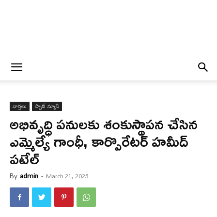
వార్త‌లు
స్పాట్ న్యూస్
అభివృద్ధి పనులకు శంకుస్థాపన చేసిన
ఎమ్మెల్యే గాంధీ, కార్పొరేటర్ హమీద్
పటేల్
By
admin
-
March 21, 2025