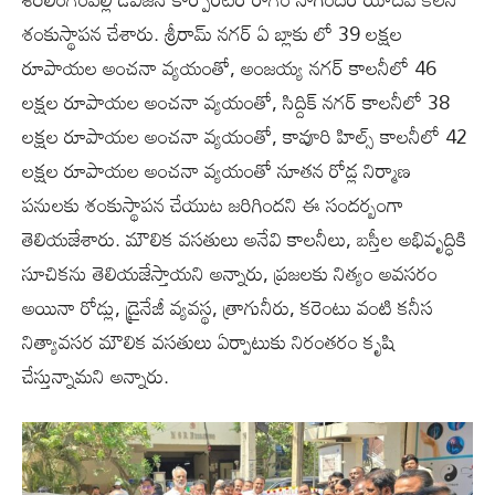
శంకుస్థాపన చేశారు. శ్రీరామ్ నగర్ ఏ బ్లాకు లో 39 లక్షల‌
రూపాయల‌ అంచనా వ్యయంతో, అంజయ్య నగర్ కాలనీలో 46
లక్షల‌ రూపాయల‌ అంచనా వ్యయంతో, సిద్దిక్ నగర్ కాలనీలో 38
లక్షల‌ రూపాయల‌ అంచనా వ్యయంతో, కావూరి హిల్స్ కాలనీలో 42
లక్షల‌ రూపాయల‌ అంచనా వ్యయంతో నూతన రోడ్ల నిర్మాణ
పనులకు శంకుస్థాపన చేయుట జరిగిందని ఈ సందర్బంగా
తెలియజేశారు. మౌలిక వసతులు అనేవి కాలనీలు, బస్తీల అభివృద్ధికి
సూచికను తెలియజేస్తాయని అన్నారు, ప్రజలకు నిత్యం అవసరం
అయినా రోడ్లు, డ్రైనేజీ వ్యవస్థ, త్రాగునీరు, కరెంటు వంటి కనీస
నిత్యావసర మౌలిక వసతులు ఏర్పాటుకు నిరంతరం కృషి
చేస్తున్నామని అన్నారు.