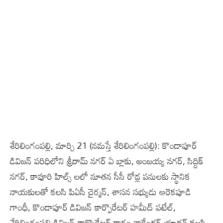
శేరిలింగంప‌ల్లి, మార్చి 21 (న‌మ‌స్తే శేరిలింగంప‌ల్లి): కొండాపూర్
డివిజన్ పరిధిలోని శ్రీరామ్ నగర్ ఏ బ్లాకు, అంజయ్య నగర్, సిద్దిక్
నగర్, కావూరి హిల్స్ లలో నూతన సీసీ రోడ్ల పనులకు స్థానిక
నాయకులతో కలసి పిఏసీ చైర్మన్, శాసన సభ్యుడు ఆరెక‌పూడి
గాంధీ, కొండాపూర్ డివిజన్ కార్పొరేటర్ హమీద్ పటేల్,
శేరిలింగంపల్లి డివిజన్ కార్పొరేటర్ రాగం నాగేందర్ యాదవ్ కలసి