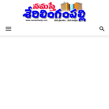
నమస్తే
శేరిలింగంపల్లి