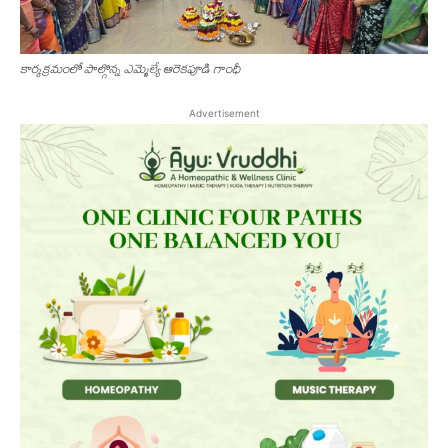
కార్క‌క్ర‌మంలో పాల్గొన్న ఎమ్మెల్యే ఆరెకపూడి గాంధీ
Advertisement