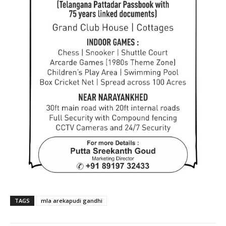
TAGS
mla arekapudi gandhi