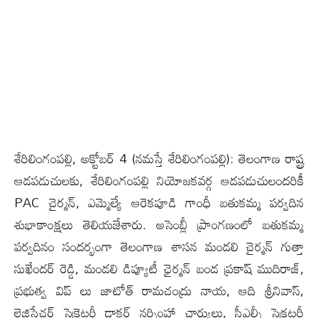
శేరిలింగంప‌ల్లి, అక్టోబ‌ర్ 4 (న‌మ‌స్తే శేరిలింగంప‌ల్లి): తెలంగాణ రాష్ట్ర
ఆడపడుచులకు, శేరిలింగంపల్లి నియోజకవర్గ ఆడపడుచులందరికీ
PAC చైర్మన్, ఎమ్మెల్యే ఆరెకపూడి గాంధీ బతుకమ్మ పర్వదిన
శుభాకాంక్షలు తెలియజేశారు. అసెంబ్లీ ప్రాంగణంలో బతుకమ్మ
పర్వదినం సందర్భంగా తెలంగాణ శాసన మండలి చైర్మన్ గుత్తా
సుఖేందర్ రెడ్డి, మండలి డిప్యూటీ ఛైర్మన్ బండ ప్రకాష్ ముదిరాజ్,
ప్రభుత్వ విప్ లు జాటోత్ రామచంద్రు నాయ, ఆది శ్రీనివాస్,
లెజిస్లేచర్ సెక్రెటరీ డాక్టర్ నర్సింహా చార్యులు, సీఎల్పీ సెక్రటరీ