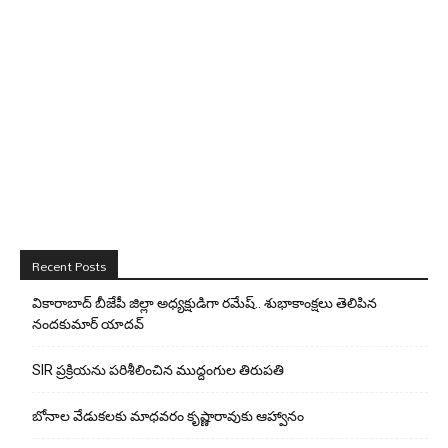
Recent Posts
వికారాబాద్ బీజేపీ జిల్లా అధ్యక్షుడిగా రమేష్‌.. శుభాకాంక్షలు తెలిపిన
నందకుమార్ యాదవ్
SIR ప్రక్రియను పరిశీలించిన ముద్దంగుల తిరుపతి
బోనాల వేడుకలకు మాధవరం కృష్ణారావుకు ఆహ్వానం