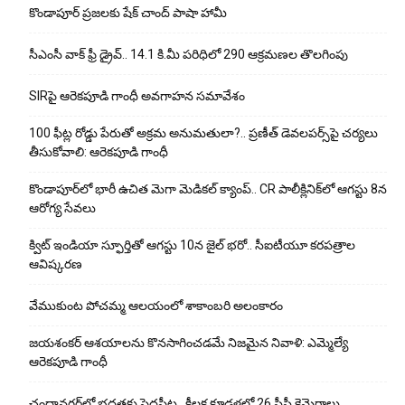
కొండాపూర్ ప్రజలకు షేక్ చాంద్ పాషా హామీ
సీఎంసీ వాక్ ఫ్రీ డ్రైవ్.. 14.1 కి.మీ పరిధిలో 290 ఆక్రమణల తొలగింపు
SIRపై ఆరెకపూడి గాంధీ అవగాహన సమావేశం
100 ఫీట్ల రోడ్డు పేరుతో అక్రమ అనుమతులా?.. ప్రణీత్ డెవలపర్స్‌పై చర్యలు
తీసుకోవాలి: ఆరెకపూడి గాంధీ
కొండాపూర్‌లో భారీ ఉచిత మెగా మెడికల్ క్యాంప్.. CR పాలీక్లినిక్‌లో ఆగస్టు 8న
ఆరోగ్య సేవలు
క్విట్ ఇండియా స్ఫూర్తితో ఆగస్టు 10న జైల్ భరో.. సీఐటీయూ కరపత్రాల
ఆవిష్కరణ
వేముకుంట పోచమ్మ ఆలయంలో శాకాంబరి అలంకారం
జయశంకర్ ఆశయాలను కొనసాగించడమే నిజమైన నివాళి: ఎమ్మెల్యే
ఆరెక‌పూడి గాంధీ
చందానగర్‌లో భద్రతకు పెద్దపీట.. కీలక కూడళ్లలో 26 సీసీ కెమెరాలు..