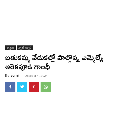
వార్త‌లు
స్పాట్ న్యూస్
బ‌తుక‌మ్మ వేడుక‌ల్లో పాల్గొన్న ఎమ్మెల్యే
ఆరెకపూడి గాంధీ
By
admin
-
October 4, 2024