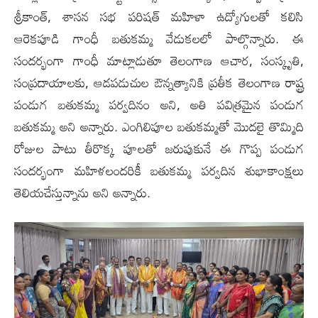
శ్రీకాంత్, శాసన సభ పరిషత్ మహిళా ఉద్యోగులతో కలిసి
ఆరెకపూడి గాంధీ బతుకమ్మ వేడుకలలో పాల్గొన్నారు. ఈ
సందర్భంగా గాంధీ మాట్లాడుతూ తెలంగాణ ఆచార, సంస్కృతి,
సంప్రదాయాలకు, ఆడపడుచుల ఔన్నత్యానికి ప్రతీక తెలంగాణ రాష్ట్ర
పండుగ బతుకమ్మ పర్వదినం అని, అతి పవిత్రమైన పండుగ
బతుకమ్మ అని అన్నారు. ఎంగిలిపూల బతుకమ్మతో మొదలై తొమ్మిది
రోజుల పాటు తీరొక్క పూలతో జరుపుకునే ఈ గొప్ప పండుగ
సందర్భంగా మ‌హిళ‌లంద‌రికీ బతుకమ్మ పర్వదిన శుభాకాంక్షలు
తెలియచేస్తున్నాను అని అన్నారు.