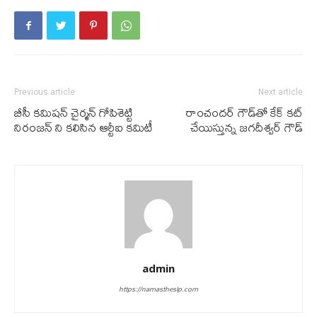
Previous article
Next article
బీసీ కమిషన్ చైర్మన్ గోపిశెట్టి
రాంచంద‌ర్ గౌడ్‌తో కేక్ క‌ట్
నిరంజన్ ని కలిసిన ఆర్టీఐ కమిటీ
చేయిస్తున్న జ‌గ‌దీశ్వ‌ర్ గౌడ్
admin
https://namastheslp.com