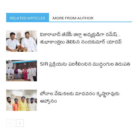
RELATED ARTICLES
MORE FROM AUTHOR
వికారాబాద్ బీజేపీ జిల్లా అధ్యక్షుడిగా రమేష్‌..
శుభాకాంక్షలు తెలిపిన నందకుమార్ యాదవ్
SIR ప్రక్రియను పరిశీలించిన ముద్దంగుల తిరుపతి
బోనాల వేడుకలకు మాధవరం కృష్ణారావుకు
ఆహ్వానం