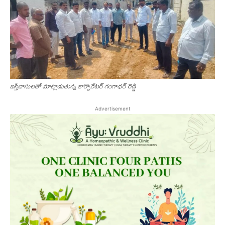
బ‌స్తీవాసుల‌తో మాట్లాడుతున్న కార్పొరేటర్ గంగాధర్ రెడ్డి
Advertisement