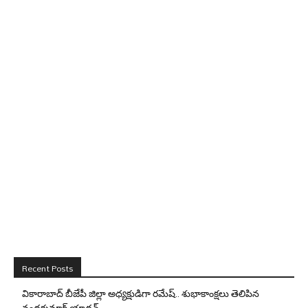
Recent Posts
వికారాబాద్ బీజేపీ జిల్లా అధ్యక్షుడిగా రమేష్‌.. శుభాకాంక్షలు తెలిపిన