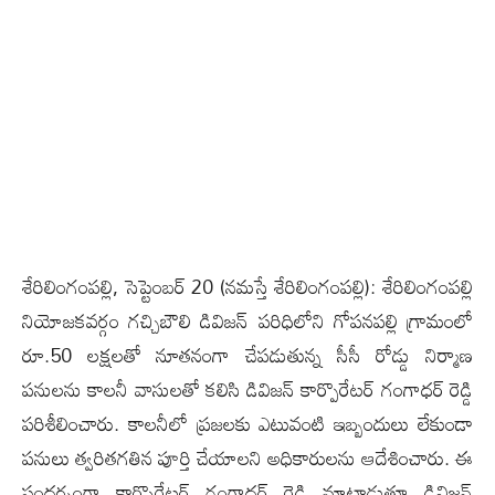
శేరిలింగంపల్లి, సెప్టెంబ‌ర్ 20 (న‌మ‌స్తే శేరిలింగంప‌ల్లి): శేరిలింగంపల్లి
నియోజకవర్గం గచ్చిబౌలి డివిజన్ పరిధిలోని గోపనపల్లి గ్రామంలో
రూ.50 లక్షలతో నూతనంగా చేపడుతున్న సీసీ రోడ్డు నిర్మాణ
పనులను కాలనీ వాసులతో కలిసి డివిజన్ కార్పొరేటర్ గంగాధర్ రెడ్డి
ప‌రిశీలించారు. కాలనీలో ప్రజలకు ఎటువంటి ఇబ్బందులు లేకుండా
పనులు త్వరితగతిన పూర్తి చేయాలని అధికారులను ఆదేశించారు. ఈ
సందర్భంగా కార్పొరేటర్ గంగాధర్ రెడ్డి మాట్లాడుతూ డివిజన్