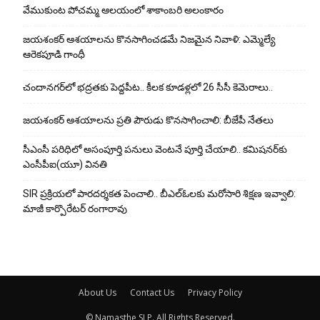
వేముకుంట పోచమ్మ ఆలయంలో శాకాంబరి అలంకారం
జయశంకర్ ఆశయాలను కొనసాగించడమే నిజమైన నివాళి: ఎమ్మెల్యే
ఆరెక‌పూడి గాంధీ
చందానగర్‌లో భద్రతకు పెద్దపీట.. కీలక కూడళ్లలో 26 సీసీ కెమెరాలు..
జయశంకర్ ఆశయాలను ప్రతి పౌరుడు కొనసాగించాలి: బీజేపీ నేతలు
సీఎంసీ పరిధిలో అసంపూర్తి పనులు వెంటనే పూర్తి చేయాలి.. కమిషనర్‌కు
ఎంసీపీఐ(యూ) వినతి
SIR ప్రక్రియలో పారదర్శకత పెంచాలి.. బీఎల్ఓలకు మరోసారి శిక్షణ ఇవ్వాలి:
మాజీ కార్పొరేటర్ రంగారావు
About Us
Contact Us
Privacy Policy
© Namasthe SLP. All Rights Reserved.