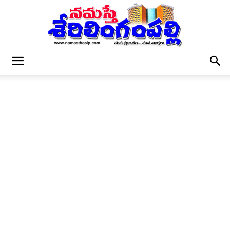
నమస్తే
శేరిలింగంపల్లి