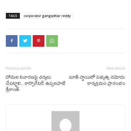
TAGS
corporator gangadhar reddy
Previous article
Next article
దోమ‌ల నివార‌ణ‌పై చ‌ర్య‌లు
బూత్ స్థాయిలో సభ్యత్వ నమోదు
చేప‌ట్టాలి.. కార్పొరేట‌ర్ ఉప్ప‌ల‌పాటి
కార్యక్రమం ప్రారంభం
శ్రీ‌కాంత్