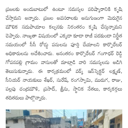
ప్రజలకు అందుబాటులో ఉంటూ సమస్యల పరిష్కారానికి కృషి
చేస్తామని అన్నారు. ప్రజల అవసరాలకు అనుగుణంగా మెరుగైన
మౌలిక సదుపాయాల కల్పనకు నిరంతరం కృషి చేస్తున్నామని
చెప్పారు. నాణ్యతా విషయంలో ఎక్కడా కూడా రాజీ పడకుండా నిర్ణీత
సమయంలో సీసీ రోడ్డు పనులను పూర్తి చేయాలని కార్పొరేటర్
అధికారులను ఆదేశించారు. అనంతరం కార్పొరేటర్ గంగాధర్ రెడ్డి
గోపనపల్లి గ్రామం వాసులతో మాట్లాడి వారి సమస్యలను అడిగి
తెలుసుకున్నారు. ఈ కార్యక్రమంలో వర్క్ ఇన్‌స్పెక్టర్ లక్ష్మణ్,
సీనియర్ నాయకులు శేఖర్, సురేష్, రంగస్వామి, మురుగ, రాజు,
పల్లపు చంద్రమౌళి, ప్రసాద్, శ్రీను, స్థానిక నేతలు, కార్యకర్తలు
తదితరులు పాల్గొన్నారు.