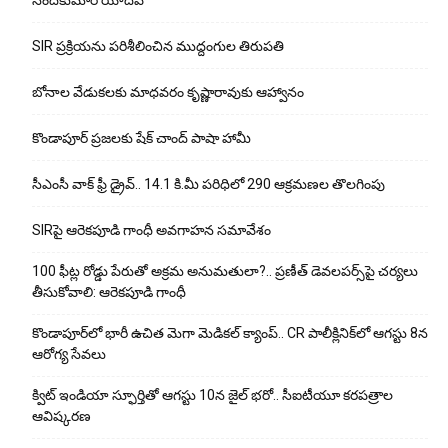
నందకుమార్ యాదవ్
SIR ప్రక్రియను పరిశీలించిన ముద్దంగుల తిరుపతి
బోనాల వేడుకలకు మాధవరం కృష్ణారావుకు ఆహ్వానం
కొండాపూర్ ప్రజలకు షేక్ చాంద్ పాషా హామీ
సీఎంసీ వాక్ ఫ్రీ డ్రైవ్.. 14.1 కి.మీ పరిధిలో 290 ఆక్రమణల తొలగింపు
SIRపై ఆరెకపూడి గాంధీ అవగాహన సమావేశం
100 ఫీట్ల రోడ్డు పేరుతో అక్రమ అనుమతులా?.. ప్రణీత్ డెవలపర్స్‌పై చర్యలు
తీసుకోవాలి: ఆరెకపూడి గాంధీ
కొండాపూర్‌లో భారీ ఉచిత మెగా మెడికల్ క్యాంప్.. CR పాలీక్లినిక్‌లో ఆగస్టు 8న
ఆరోగ్య సేవలు
క్విట్ ఇండియా స్ఫూర్తితో ఆగస్టు 10న జైల్ భరో.. సీఐటీయూ కరపత్రాల
ఆవిష్కరణ