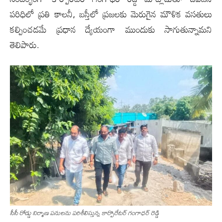
పరిధిలో ప్రతి కాలనీ, బస్తీలో ప్రజలకు మెరుగైన మౌళిక వసతులు
కల్పించడమే ప్రధాన ద్యేయంగా ముందుకు సాగుతున్నామని
తెలిపారు.
సీసీ రోడ్డు నిర్మాణ ప‌నుల‌ను ప‌రిశీలిస్తున్న కార్పొరేటర్ గంగాధర్ రెడ్డి