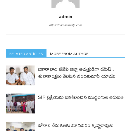
admin
https://namastheslp.com
RELATED ARTICLES
MORE FROM AUTHOR
వికారాబాద్ బీజేపీ జిల్లా అధ్యక్షుడిగా రమేష్‌..
శుభాకాంక్షలు తెలిపిన నందకుమార్ యాదవ్
SIR ప్రక్రియను పరిశీలించిన ముద్దంగుల తిరుపతి
బోనాల వేడుకలకు మాధవరం కృష్ణారావుకు