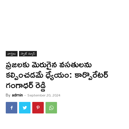
వార్త‌లు
స్పాట్ న్యూస్
ప్ర‌జ‌ల‌కు మెరుగైన వ‌స‌తుల‌ను
క‌ల్పించ‌డ‌మే ధ్యేయం: కార్పొరేటర్
గంగాధర్ రెడ్డి
By
admin
-
September 20, 2024