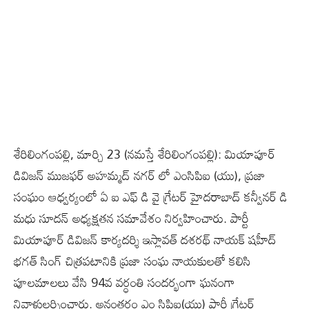
శేరిలింగంపల్లి, మార్చి 23 (న‌మ‌స్తే శేరిలింగంపల్లి): మియాపూర్
డివిజన్ ముజఫర్ అహమ్మద్ నగర్ లో ఎంసిపిఐ (యు), ప్రజా
సంఘం ఆధ్వర్యంలో ఏ ఐ ఎఫ్ డి వై గ్రేటర్ హైదరాబాద్ కన్వీనర్ డి
మధు సూదన్ అధ్యక్షతన స‌మావేశం నిర్వ‌హించారు. పార్టీ
మియాపూర్ డివిజన్ కార్యదర్శి ఇస్లావత్ దశరథ్ నాయక్ షహీద్
భగత్ సింగ్ చిత్రపటానికి ప్రజా సంఘ నాయకులతో కలిసి
పూలమాలలు వేసి 94వ వర్ధంతి సందర్భంగా ఘనంగా
నివాళులర్పించారు. అనంతరం ఎం సిపిఐ(యు) పార్టీ గ్రేటర్