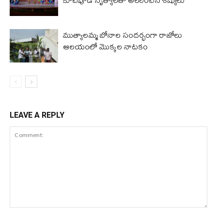
ముత్యాలమ్మ బోనాల సందర్భంగా రాజోలు
ఆలయంలో మొక్కల నాటకం
LEAVE A REPLY