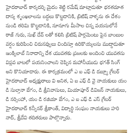
హైదరాబాద్ కార్యదర్శి మైదం శెట్టి రమేష్ మాట్లాడుతూ భరతమాత
దాస్య శృంఖలాలను బద్దలు కొట్టడానికి, బ్రిటిష్ వాళ్ళను ఈ దేశం
నుండి తరిమి కొట్టడానికి, నూనూగు మీసాల చిన్న వయసులోనే
రాజ్ గురు, సుఖ్ దేవ్ లతో కలిసి బ్రిటిష్ పార్లమెంటు పైన బాంబుల
వర్షం కురిపించి చిరునవ్వులు చిందిస్తూ ఉరికొయ్యలను ముద్దాడుతూ
ఇంక్విలాబ్ నినాదాన్ని దేశ యువతకు ప్రజలకు అందించి యువతను
విప్లవ బాటలో పయనించాలని చెప్పిన మ‌హానీయుడు భ‌గ‌త్ సింగ్
అని కొనియాడారు. ఈ కార్యక్రమంలో ఎ ఐ ఎఫ్ డి డబ్ల్యూ గ్రేటర్
హైదరాబాద్ అధ్యక్షురాలు వి అనిత, ఏ ఐ ఎఫ్ డి వై నాయకులు యం
డి సుల్తానా బేగం, డి శ్రీనివాసులు, మియాపూర్ డివిజన్ నాయకులు,
డి నర్సింహా, యం డి రజియా బేగం, ఎ ఐ ఎఫ్ డి ఎస్ గ్రేటర్
హైదరాబాద్ కన్వీనర్ శ్రీకాంత్, విద్యార్థి సంఘం నాయకులు హరి
నాద్, శ్రీదేవి తదితరులు పాల్గొన్నారు.