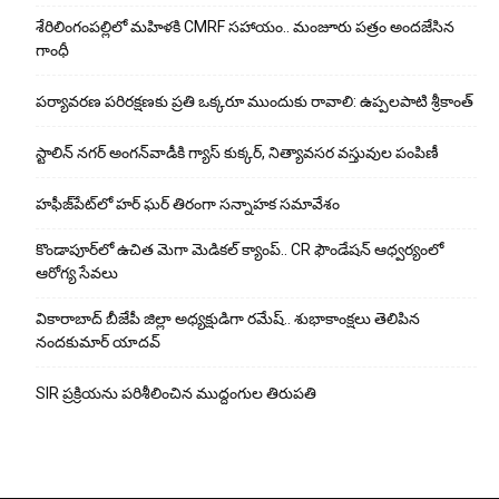
శేరిలింగంపల్లిలో మ‌హిళ‌కి CMRF స‌హాయం.. మంజూరు పత్రం అందజేసిన
గాంధీ
పర్యావరణ పరిరక్షణకు ప్రతి ఒక్కరూ ముందుకు రావాలి: ఉప్పలపాటి శ్రీకాంత్
స్టాలిన్ నగర్ అంగన్‌వాడీకి గ్యాస్ కుక్కర్, నిత్యావసర వస్తువుల పంపిణీ
హఫీజ్‌పేట్‌లో హర్ ఘర్ తిరంగా సన్నాహక సమావేశం
కొండాపూర్‌లో ఉచిత మెగా మెడికల్ క్యాంప్.. CR ఫౌండేషన్ ఆధ్వర్యంలో
ఆరోగ్య సేవలు
వికారాబాద్ బీజేపీ జిల్లా అధ్యక్షుడిగా రమేష్‌.. శుభాకాంక్షలు తెలిపిన
నందకుమార్ యాదవ్
SIR ప్రక్రియను పరిశీలించిన ముద్దంగుల తిరుపతి