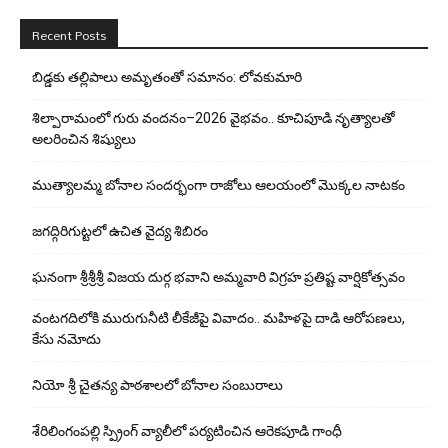
Recent Posts
బిడ్డ‌కు త‌ల్లిపాలు అమృతంతో స‌మానం: లోవ‌కుమారి
శిల్పారామంలో గురు వందనం–2026 వైభవం.. కూచిపూడి నృత్యాలతో
అలరించిన శిష్యులు
ముత్యాలమ్మ బోనాల సందర్భంగా రాజోలు ఆలయంలో మొక్కల నాటకం
జగద్గిరిగుట్టలో ఉచిత వైద్య శిబిరం
ఘనంగా శ్రీశ్రీశ్రీ విజయ దుర్గ భవాని అమ్మవారి విగ్రహ ప్రతిష్ట వార్షికోత్సవం
వంటగదిలోకి మురుగునీటి లీకేజీపై వివాదం.. మహిళపై దాడి ఆరోపణలు,
కేసు నమోదు
నియో శ్రీ చైతన్య పాఠశాలలో బోనాల సంబురాలు
శేరిలింగంపల్లి స్ప్రింగ్ వ్యాలీలో పర్యటించిన ఆరెకపూడి గాంధీ