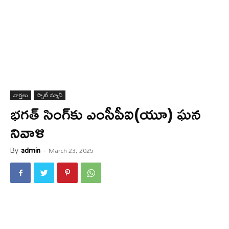
వార్త‌లు
స్పాట్ న్యూస్
భ‌గ‌త్ సింగ్‌కు ఎంసీపీఐ(యూ) ఘ‌న
నివాళి
By
admin
-
March 23, 2025