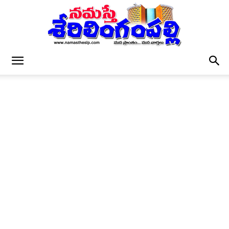
నమస్తే
శేరిలింగంపల్లి