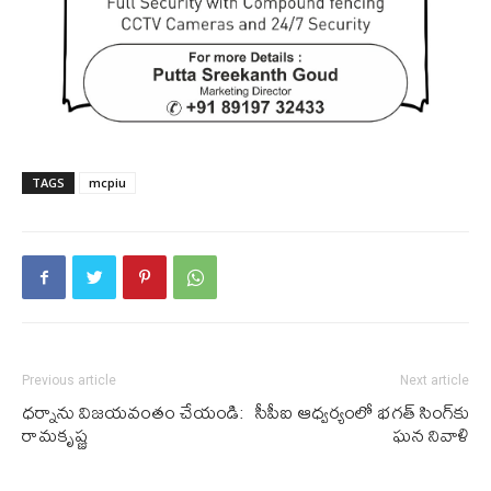
TAGS
mcpiu
Previous article
Next article
ధ‌ర్నాను విజ‌య‌వంతం చేయండి:
సీపీఐ ఆధ్వ‌ర్యంలో భ‌గ‌త్ సింగ్‌కు
రామ‌కృష్ణ
ఘ‌న నివాళి