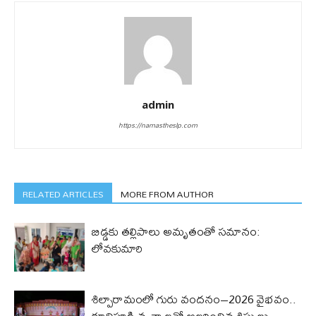
admin
https://namastheslp.com
RELATED ARTICLES
MORE FROM AUTHOR
బిడ్డ‌కు త‌ల్లిపాలు అమృతంతో స‌మానం:
లోవ‌కుమారి
శిల్పారామంలో గురు వందనం–2026 వైభవం..
కూచిపూడి నృత్యాలతో అలరించిన శిష్యులు