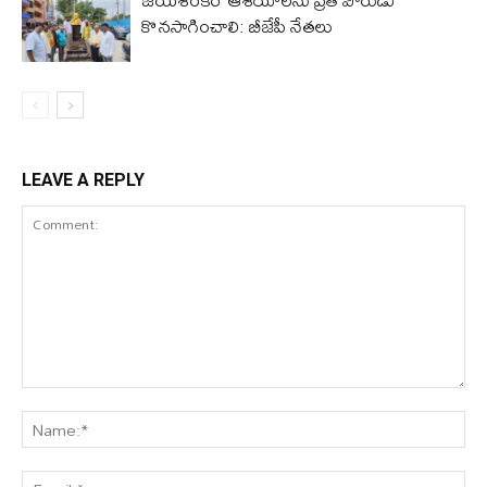
కొనసాగించాలి: బీజేపీ నేతలు
LEAVE A REPLY