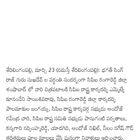
శేరిలింగంపల్లి, మార్చి 23 (న‌మ‌స్తే శేరిలింగంపల్లి): భగత్ సింగ్
రాజ్ గురు సుఖదేవ్ ల వర్ధంతి సందర్భంగా సిపిఐ రంగారెడ్డి జిల్లా
శంషాబాద్ లో వారి చిత్రపటాల‌కి సిపిఐ రాష్ట్ర కార్యదర్శి ఎమ్మెల్యే
కూనంనేని సాంబశివరావు, సిపిఐ రంగారెడ్డి జిల్లా కార్యదర్శి
పాలమాకుల జంగయ్య, సిపిఐ రాష్ట్ర కార్యవర్గ సభ్యుడు ఆందోజ్
రవీంద్ర చారి, సిపిఐ రాష్ట్ర సమితి సభ్యుడు పానుగంటి పర్వతాలు,
కన్యగారి నర్సింహ్మరెడ్డి, యాదగిరి, ఆందోజ్ నిఖిల్, నీలం నగేష్ గౌడ్
తదితరులు పూల మాల‌లు వేసి ఘ‌నంగా నివాళులు అర్పించారు.