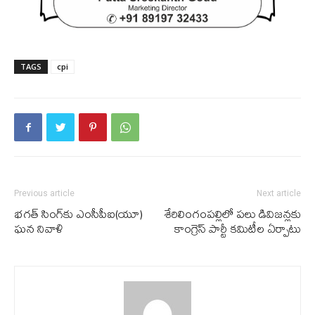
TAGS
cpi
Previous article
Next article
భ‌గ‌త్ సింగ్‌కు ఎంసీపీఐ(యూ)
శేరిలింగంప‌ల్లిలో ప‌లు డివిజ‌న్ల‌కు
ఘ‌న నివాళి
కాంగ్రెస్ పార్టీ క‌మిటీల ఏర్పాటు