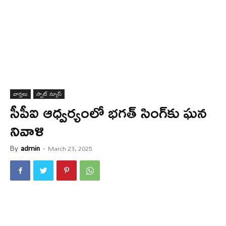
వార్త‌లు
స్పాట్ న్యూస్
సీపీఐ ఆధ్వ‌ర్యంలో భ‌గ‌త్ సింగ్‌కు ఘ‌న
నివాళి
By
admin
-
March 23, 2025