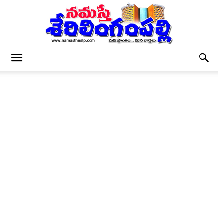
నమస్తే
శేరిలింగంపల్లి