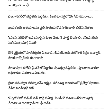
జయశంకర్ ఆశయాలను కొనసాగించడమే నిజమైన నివాళి: ఎమ్మెల్యే
ఆరెక‌పూడి గాంధీ
చందానగర్‌లో భద్రతకు పెద్దపీట.. కీలక కూడళ్లలో 26 సీసీ కెమెరాలు..
జయశంకర్ ఆశయాలను ప్రతి పౌరుడు కొనసాగించాలి: బీజేపీ నేతలు
సీఎంసీ పరిధిలో అసంపూర్తి పనులు వెంటనే పూర్తి చేయాలి.. కమిషనర్‌కు
ఎంసీపీఐ(యూ) వినతి
SIR ప్రక్రియలో పారదర్శకత పెంచాలి.. బీఎల్ఓలకు మరోసారి శిక్షణ ఇవ్వాలి:
మాజీ కార్పొరేటర్ రంగారావు
మాదాపూర్ పోలీస్‌ స్టేషన్‌లో సెక్టార్‌ల పునర్వ్యవస్థీకరణ.. ప్రాంతాల వారీగా
అధికారుల వివరాలు విడుదల
ప్రజా సమస్యల పరిష్కారమే లక్ష్యం.. పోచమ్మ ఆలయంలో ప్రత్యేక పూజలు
చేసిన జగదీశ్వర్ గౌడ్
గచ్చిబౌలిలో వన్ డే-వన్ వార్డ్ సమీక్ష.. పెండింగ్ పనులు వేగంగా పూర్తి
చేయాలని ఆరెకపూడి గాంధీ ఆదేశం