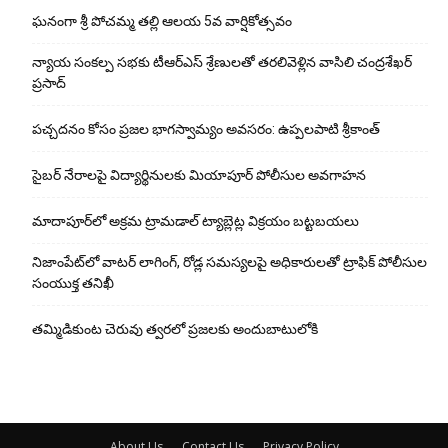
ఘ‌నంగా శ్రీ పోచమ్మ త‌ల్లి ఆలయ 5వ వార్షికోత్సవం
న్యాయ సంక‌ల్ప స‌భ‌కు టీఆర్ఎస్ శ్రేణుల‌తో త‌ర‌లివెళ్లిన వాసిలి చంద్ర‌శేఖ‌ర్
ప్ర‌సాద్
పచ్చదనం కోసం ప్రజల భాగస్వామ్యం అవసరం: ఉప్పలపాటి శ్రీకాంత్
సైబర్ నేరాలపై విద్యార్థినులకు మియాపూర్ పోలీసుల అవగాహన
మాదాపూర్‌లో అక్రమ ట్రామడాల్ ట్యాబ్లెట్ల విక్రయం బట్టబయలు
నిజాంపేట్‌లో వాటర్ లాగింగ్, రోడ్ల సమస్యలపై అధికారులతో ట్రాఫిక్ పోలీసుల
సంయుక్త తనిఖీ
తమ్మిడికుంట చెరువు త్వరలో ప్రజలకు అందుబాటులోకి
About Us
Contact Us
Privacy Policy