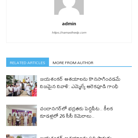
admin
https://namastheslp.com
RELATED ARTICLES
MORE FROM AUTHOR
జయశంకర్ ఆశయాలను కొనసాగించడమే
నిజమైన నివాళి: ఎమ్మెల్యే ఆరెక‌పూడి గాంధీ
చందానగర్‌లో భద్రతకు పెద్దపీట.. కీలక
కూడళ్లలో 26 సీసీ కెమెరాలు..
జయశంకర్ ఆశయాలను ప్రతి పౌరుడు