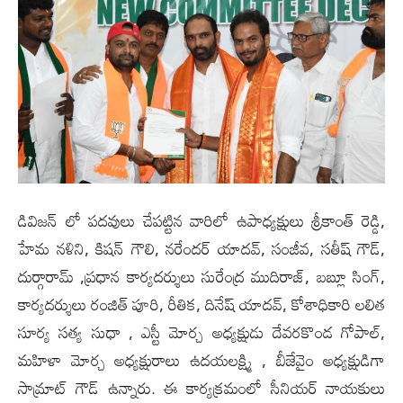
డివిజన్ లో పదవులు చేపట్టిన వారిలో ఉపాధ్యక్షులు శ్రీకాంత్ రెడ్డి,
హేమ నళిని, కిషన్ గౌలి, నరేందర్ యాదవ్, సంజీవ, సతీష్ గౌడ్,
దుర్గారామ్ ,ప్రధాన కార్యదర్శులు సురేంద్ర ముదిరాజ్, బబ్లూ సింగ్,
కార్యదర్శులు రంజిత్ పూరి, రీతిక, దినేష్ యాదవ్, కోశాధికారి లలిత
సూర్య సత్య సుధా , ఎస్టీ మోర్చ అధ్యక్షుడు దేవరకొండ గోపాల్,
మహిళా మోర్చ అధ్యక్షురాలు ఉదయలక్ష్మి , బీజేవైం అధ్యక్షుడిగా
సామ్రాట్ గౌడ్ ఉన్నారు. ఈ కార్యక్రమంలో సీనియర్ నాయకులు