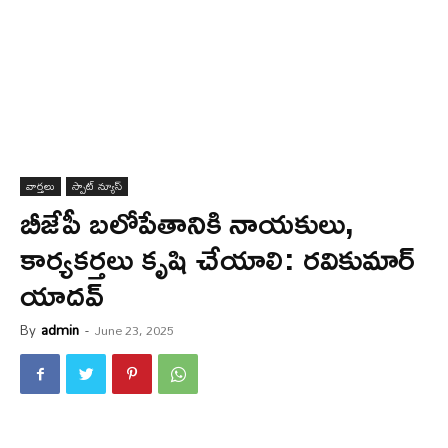
వార్త‌లు
స్పాట్ న్యూస్
బీజేపీ బ‌లోపేతానికి నాయ‌కులు,
కార్య‌క‌ర్త‌లు కృషి చేయాలి: ర‌వికుమార్
యాద‌వ్
By
admin
-
June 23, 2025