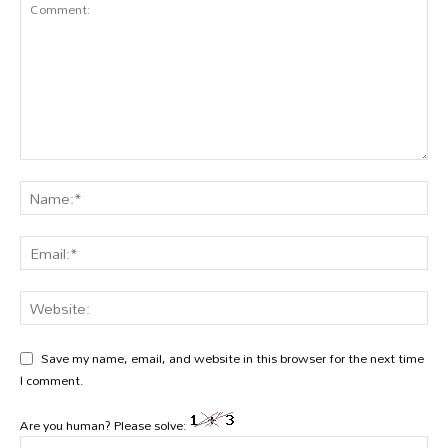
Save my name, email, and website in this browser for the next time
I comment.
Are you human? Please solve: