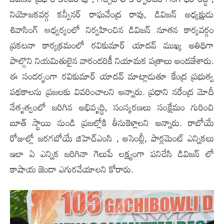
నియోజకవర్గ కన్వీనర్ రాఘవేంద్ర రావు, డివిజన్ అధ్యక్షుడు
శివాసింగ్ ఆధ్వర్యంలో నిర్వహించిన డివిజన్ నూతన కార్యవర్గం
ప్రకటనా కార్యక్రమంలో ర‌వికుమార్ యాద‌వ్‌ ముఖ్య అతిథిగా
పాల్గొని నియమితులైన వారందరికీ నియామక పత్రాలు అందజేశారు.
ఈ సంద‌ర్భంగా ర‌వికుమార్ యాద‌వ్ మాట్లాడుతూ కేంద్ర ప్రభుత్వ
పథకాలను ప్రజలకు వివరించాలని అన్నారు. ప్రధాని నరేంద్ర మోదీ
నేతృత్వంలో జరిగిన అభివృద్ధి, సంస్కరణలు సంక్షేమం గురించి
బూత్ స్థాయి నుండి ప్రజల్లోకి తీసుకెళ్లాలని అన్నారు. రాబోయే
రోజుల్లో జరగబోయే జిహెచ్ఎంసి , అసెంబ్లీ, పార్లమెంట్ ఎన్నికలు
ఇలా ఏ ఎన్నిక జరిగినా గెలుపే లక్ష్యంగా పనిచేసి డివిజన్ లో
కాషాయ జెండా ఎగురవేయాలని కోరారు.