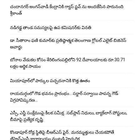
చందానగర్ అంగన్‌వాడీ కేంద్రానికి గ్యాస్ స్టవ్ ను అందజేసిన పారునంది
శ్రీకాంత్
నడిగడ్డ తాండ సమస్యలపై ఉప కమిషనర్‌కు వినతి
డా. సీతారాం ఫణి కుమార్‌కు ప్రతిష్ఠాత్మక తెలంగాణ గ్లోబల్ ఎలైట్ బిజినెస్
అవార్డు
బోనాల వేడుకల కోసం శేరిలింగంపల్లిలోని 92 దేవాలయాలకు రూ.30.71
లక్షల ఆర్థిక సాయం
మియాపూర్‌లో పార్కుల పచ్చదనానికి కొత్త ఊతం
రాయదుర్గంలో గౌడ భవనం ప్రారంభం… సర్దార్ సర్వాయి పాపన్న గౌడ్
విగ్రహావిష్కరణ…
ఎస్సీ, ఎస్టీ సంక్షేమంపై కీలక సమీక్ష.. సబ్‌ప్లాన్ నిధులు, బ్యాక్‌లాగ్ పోస్టులు,
బీమాపై ప్రత్యేక దృష్టి
కొండాపూర్ రోడ్ల స్థితిపై బీఆర్ఎస్ ఫైర్.. మరమ్మత్తులు చేయ‌క‌పోతే
జీహెచ్‌ఎంసీ కార్యాలయం ముట్టడి హెచ్చరిక..