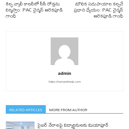
శిల్ప వ్యాలీ కాలనీలో సీసీ రోడ్ల‌ను
మౌలిక స‌దుపాయాల క‌ల్ప‌నే
నిర్మిస్తాం: PAC చైర్మన్ ఆరెకపూడి
ప్ర‌ధాన ధ్యేయం: PAC చైర్మన్
గాంధీ
ఆరెకపూడి గాంధీ
admin
https://namastheslp.com
RELATED ARTICLES
MORE FROM AUTHOR
సైబర్ నేరాలపై విద్యార్థినులకు మియాపూర్