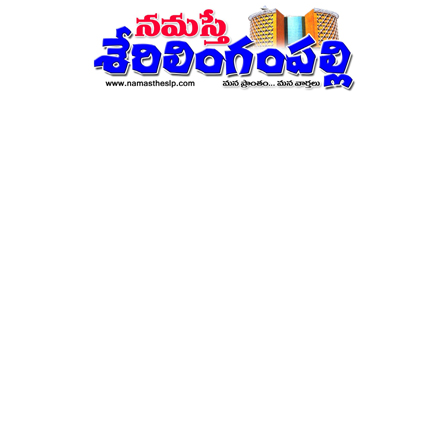
నమస్తే
శేరిలింగంపల్లి