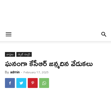
వార్త‌లు
స్పాట్ న్యూస్
ఘ‌నంగా కేసీఆర్ జ‌న్మ‌దిన వేడుక‌లు
By
admin
-
February 17, 2025