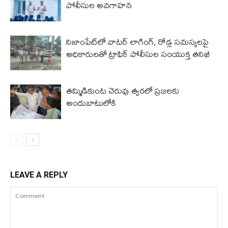
పోలీసుల అవగాహన
నిజాంపేట్‌లో వాటర్ లాగింగ్, రోడ్ల సమస్యలపై
అధికారులతో ట్రాఫిక్ పోలీసుల సంయుక్త తనిఖీ
తమ్మిడికుంట చెరువు త్వరలో ప్రజలకు
అందుబాటులోకి
LEAVE A REPLY