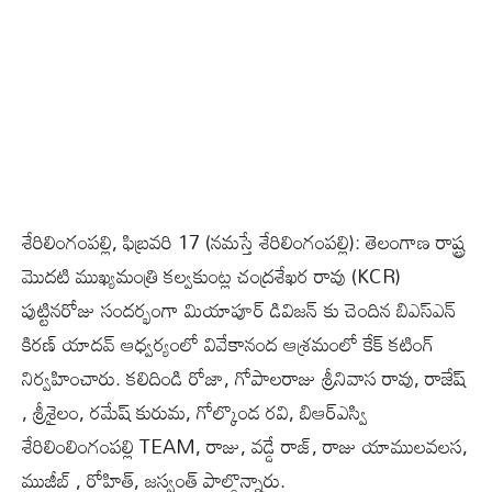
శేరిలింగంపల్లి, ఫిబ్ర‌వ‌రి 17 (న‌మ‌స్తే శేరిలింగంపల్లి): తెలంగాణ రాష్ట్ర‌
మొదటి ముఖ్యమంత్రి కల్వకుంట్ల చంద్రశేఖర రావు (KCR)
పుట్టినరోజు సందర్భంగా మియాపూర్ డివిజన్ కు చెందిన‌ బిఎస్ఎన్
కిరణ్ యాదవ్ ఆధ్వర్యంలో వివేకానంద ఆశ్రమంలో కేక్ కటింగ్
నిర్వ‌హించారు. కలిదిండి రోజా, గోపాల‌రాజు శ్రీనివాస రావు, రాజేష్
, శ్రీశైలం, రమేష్ కురుమ, గోల్కొండ రవి, బిఆర్ఎస్వి
శేరిలింలింగంపల్లి TEAM, రాజు, వడ్డే రాజ్, రాజు యాములవలస,
ముజీబ్ , రోహిత్, జస్వంత్ పాల్గొన్నారు.