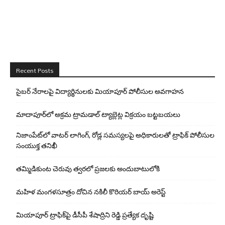
Recent Posts
సైబర్ నేరాలపై విద్యార్థినులకు మియాపూర్ పోలీసుల అవగాహన
మాదాపూర్‌లో అక్రమ ట్రామడాల్ ట్యాబ్లెట్ల విక్రయం బట్టబయలు
నిజాంపేట్‌లో వాటర్ లాగింగ్, రోడ్ల సమస్యలపై అధికారులతో ట్రాఫిక్ పోలీసుల
సంయుక్త తనిఖీ
తమ్మిడికుంట చెరువు త్వరలో ప్రజలకు అందుబాటులోకి
మహిళ మంగళసూత్రం దోచిన నకిలీ కొరియర్ బాయ్ అరెస్ట్
మియాపూర్ ట్రాఫిక్‌పై డీసీపీ శేషాద్రిని రెడ్డి ప్రత్యేక దృష్టి