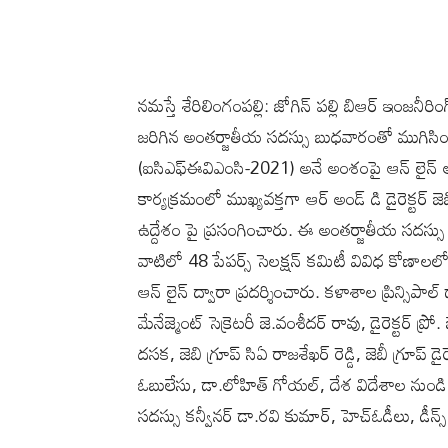
నమస్తే శేరిలింగంపల్లి: జోగిన్ పల్లి బిఆర్ ఇంజ
జరిగిన అంతర్జాతీయ సదస్సు బుధవారంతో ముగిసింది. 
(ఐసిఎఫ్ఈవిఎంసి-2021) అనే అంశంపై ఆన్ లైన్ అ
కార్యక్రమంలో ముఖ్యవక్తగా ఆర్ అండ్ డి డైరెక్టర్
ఉద్దేశం పై ప్రసంగించారు. ఈ అంతర్జాతీయ సదస్స
వాటిలో 48 పేపర్స్ సెలక్షన్ కమిటీ వివిధ కోణాలల
ఆన్ లైన్ ద్వారా ప్రదర్శించారు. కళాశాల ప్రిన్సి
మేనేజ్మెంట్ సెక్రెటరీ జె.వంశీదర్ రావు, డైరెక్టర్ ప
దసక, జెబి గ్రూప్ సిఏ రాజశేఖర్ రెడ్డి, జెబీ గ్రూప్ డ
ఓబులేసు, డా.లోహిత్ గోయల్, దేశ విదేశాల నుండి 
సదస్సు కన్వీనర్ డా.రవి కుమార్, హెచ్ఓడీలు, డీన్స్