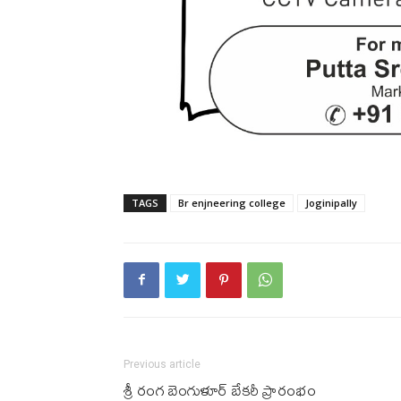
TAGS
Br enjneering college
Joginipally
Previous article
శ్రీ రంగ బెంగుళూర్ బేకరీ ప్రారంభం