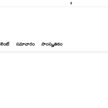
లెంట్
స‌మాచారం
సాంస్కృతికం