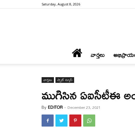
Saturday, August 8, 2026
వార్త‌లు
అభిప్రాయ
వార్త‌లు
స్పాట్ న్యూస్
ముగిసిన‌ ఏఐసీటీఈ అ
By
EDITOR
-
December 23, 2021