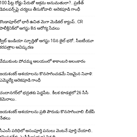
100 ఫీట్ల రోడ్డు పేరుతో అక్రమ అనుమతులా?.. ప్రణీత్
డెవలపర్స్‌పై చర్యలు తీసుకోవాలి: ఆరెకపూడి గాంధీ
కొండాపూర్‌లో భారీ ఉచిత మెగా మెడికల్ క్యాంప్.. CR
పాలీక్లినిక్‌లో ఆగస్టు 8న ఆరోగ్య సేవలు
క్విట్ ఇండియా స్ఫూర్తితో ఆగస్టు 10న జైల్ భరో.. సీఐటీయూ
కరపత్రాల ఆవిష్కరణ
వేముకుంట పోచమ్మ ఆలయంలో శాకాంబరి అలంకారం
జయశంకర్ ఆశయాలను కొనసాగించడమే నిజమైన నివాళి:
ఎమ్మెల్యే ఆరెక‌పూడి గాంధీ
చందానగర్‌లో భద్రతకు పెద్దపీట.. కీలక కూడళ్లలో 26 సీసీ
కెమెరాలు..
జయశంకర్ ఆశయాలను ప్రతి పౌరుడు కొనసాగించాలి: బీజేపీ
నేతలు
సీఎంసీ పరిధిలో అసంపూర్తి పనులు వెంటనే పూర్తి చేయాలి..