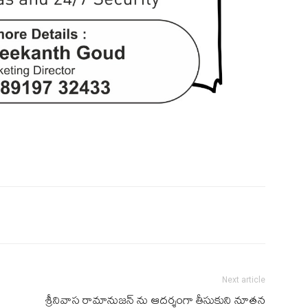
Next article
శ్రీనివాస రామానుజన్ ను ఆదర్శంగా తీసుకుని నూతన