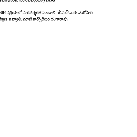
కమిషనర్‌కు ఎంసీపీఐ(యూ) వినతి
SIR ప్రక్రియలో పారదర్శకత పెంచాలి.. బీఎల్ఓలకు మరోసారి
శిక్షణ ఇవ్వాలి: మాజీ కార్పొరేటర్ రంగారావు