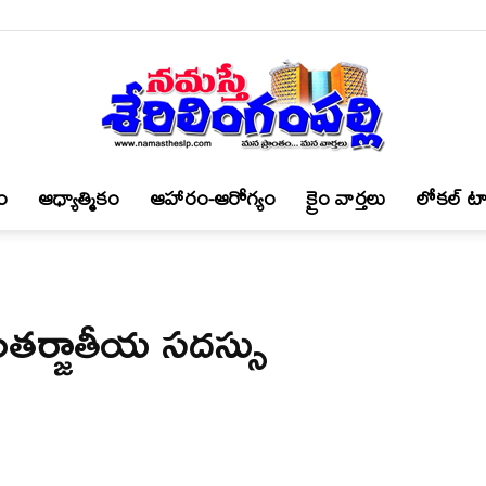
ం
ఆధ్యాత్మికం
ఆహారం-ఆరోగ్యం
క్రైం వార్త‌లు
లోకల్ టా
నమస్తే
ంతర్జాతీయ సదస్సు
శేరిలింగంపల్లి