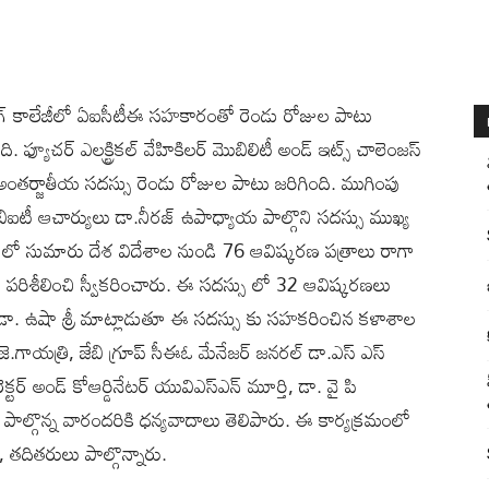
నీరింగ్ కాలేజీలో ఏఐసీటీఈ సహకారంతో రెండు రోజుల పాటు
ఫ్యూచర్ ఎలక్ట్రికల్ వేహికిలర్ మొబిలిటీ అండ్ ఇట్స్ చాలెంజస్
ంతర్జాతీయ సదస్సు రెండు రోజుల పాటు జరిగింది. ముగింపు
 జెబిఐటీ ఆచార్యులు డా.నీరజ్ ఉపాధ్యాయ పాల్గొని సదస్సు ముఖ్య
ు లో సుమారు దేశ విదేశాల నుండి 76 ఆవిష్కరణ పత్రాలు రాగా
ో పరిశీలించి స్వీకరించారు. ఈ సదస్సు లో 32 ఆవిష్కరణలు
పాల్ డా. ఉషా శ్రీ మాట్లాడుతూ ఈ సదస్సు కు సహకరించిన కళాశాల
్రో. జె.గాయత్రి, జేబి గ్రూప్ సీఈఓ మేనేజర్ జనరల్ డా.ఎస్ ఎస్
ైరెక్టర్ అండ్ కోఆర్డినేటర్ యువిఎస్ఎన్ మూర్తి, డా. వై పి
పాల్గొన్న వారందరికి ధన్యవాదాలు తెలిపారు. ఈ కార్యక్రమంలో
, తదితరులు ‌పాల్గొన్నారు.