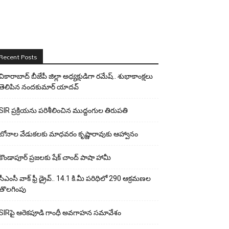
Recent Posts
వికారాబాద్ బీజేపీ జిల్లా అధ్యక్షుడిగా రమేష్‌.. శుభాకాంక్షలు
తెలిపిన నందకుమార్ యాదవ్
SIR ప్రక్రియను పరిశీలించిన ముద్దంగుల తిరుపతి
బోనాల వేడుకలకు మాధవరం కృష్ణారావుకు ఆహ్వానం
కొండాపూర్ ప్రజలకు షేక్ చాంద్ పాషా హామీ
సీఎంసీ వాక్ ఫ్రీ డ్రైవ్.. 14.1 కి.మీ పరిధిలో 290 ఆక్రమణల
తొలగింపు
SIRపై ఆరెకపూడి గాంధీ అవగాహన సమావేశం