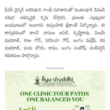
పీఏసీ చైర్మన్ ఆరెకపూడి గాంధీ సహకారంతో మియాపూర్ డివిజన్
సమగ్ర అభివృద్ధికి కృషి చేస్తానని, ప్రజలకు ఎల్లప్పుడూ
అందుబాటులో ఉంటానని ఉప్పలపాటి శ్రీకాంత్ పేర్కొన్నారు. ఈ
కార్యక్రమంలో కాలనీ వాసులు అనిల్, కృష్ణారావు, విజయ్
ముదిరాజ్, రాజు గౌడ్, నరసింహ గౌడ్, జంగం మల్లేష్, శివ
ముదిరాజ్, పండు బోయ, రాము, జంగం సంతోష్, వంశీవర్ధన్
తదితరులు పాల్గొన్నారు.
Advertisement