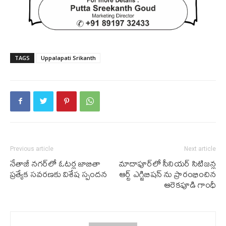
TAGS
Uppalapati Srikanth
Previous article
Next article
నేతాజీ నగర్‌లో ఓటర్ల జాబితా
మాదాపూర్‌లో సీనియర్ సిటిజన్ల
ప్రత్యేక సవరణకు విశేష స్పందన
ఆర్ట్ ఎగ్జిబిషన్ ను ప్రారంభించిన
ఆరెకపూడి గాంధీ