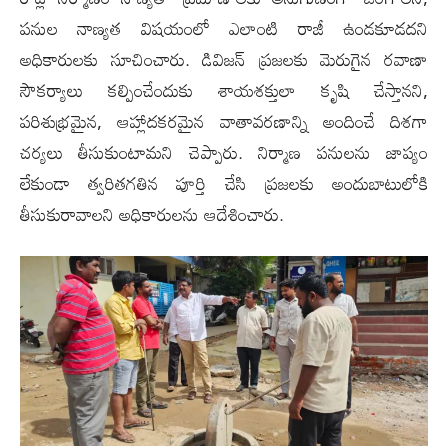
పనుల నాణ్యత విషయంలో ఎలాంటి రాజీ ఉండకూడదని
అధికారులకు సూచించారు. డివిజన్ ప్రజలకు మెరుగైన రవాణా
సౌకర్యాలు కల్పించేందుకు శాయశక్తులా కృషి చేస్తానని,
పరిశుభ్రమైన, ఆహ్లాదకరమైన వాతావరణాన్ని అందించే దిశగా
చర్యలు తీసుకుంటామని చెప్పారు. నిర్మాణ పనులను జాప్యం
లేకుండా త్వరితగతిన పూర్తి చేసి ప్రజలకు అందుబాటులోకి
తీసుకురావాలని అధికారులను ఆదేశించారు.