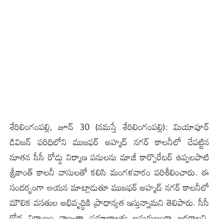
శేరిలింగంప‌ల్లి, జూన్ 30 (న‌మ‌స్తే శేరిలింగంప‌ల్లి): మియాపూర్
డివిజన్ పరిధిలోని ముజ‌ఫర్ అహ్మద్ నగర్ కాలనీలో చేపట్టిన
నూతన సీసీ రోడ్డు నిర్మాణ పనులను మాజీ కార్పొరేటర్ ఉప్పలపాటి
శ్రీకాంత్ కాలనీ వాసులతో కలిసి మంగళవారం పరిశీలించారు. ఈ
సందర్భంగా ఆయన మాట్లాడుతూ ముజ‌ఫర్ అహ్మద్ నగర్ కాలనీలో
మౌలిక వసతుల అభివృద్ధికి ప్రాధాన్యత ఇస్తున్నామని తెలిపారు. సీసీ
రోడ్ల నిర్మాణం నాణ్యతా ప్రమాణాలకు అనుగుణంగా జరగాలని,