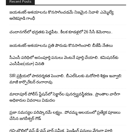
Recent Posts
జయశంకర్ ఆశయాలను కొనసాగించడమే నిజమైన నివాళి: ఎమ్మెల్యే
ఆరెక‌పూడి గాంధీ
చందానగర్‌లో భద్రతకు పెద్దపీట.. కీలక కూడళ్లలో 26 సీసీ కెమెరాలు..
జయశంకర్ ఆశయాలను ప్రతి పౌరుడు కొనసాగించాలి: బీజేపీ నేతలు
సీఎంసీ పరిధిలో అసంపూర్తి పనులు వెంటనే పూర్తి చేయాలి.. కమిషనర్‌కు
ఎంసీపీఐ(యూ) వినతి
SIR ప్రక్రియలో పారదర్శకత పెంచాలి.. బీఎల్ఓలకు మరోసారి శిక్షణ ఇవ్వాలి:
మాజీ కార్పొరేటర్ రంగారావు
మాదాపూర్ పోలీస్‌ స్టేషన్‌లో సెక్టార్‌ల పునర్వ్యవస్థీకరణ.. ప్రాంతాల వారీగా
అధికారుల వివరాలు విడుదల
ప్రజా సమస్యల పరిష్కారమే లక్ష్యం.. పోచమ్మ ఆలయంలో ప్రత్యేక పూజలు
చేసిన జగదీశ్వర్ గౌడ్
గచ్చిబౌలిలో వన్ డే-వన్ వార్డ్ సమీక్ష.. పెండింగ్ పనులు వేగంగా పూర్తి