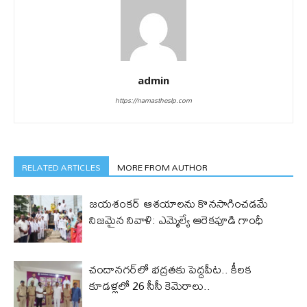
admin
https://namastheslp.com
RELATED ARTICLES
MORE FROM AUTHOR
జయశంకర్ ఆశయాలను కొనసాగించడమే
నిజమైన నివాళి: ఎమ్మెల్యే ఆరెక‌పూడి గాంధీ
చందానగర్‌లో భద్రతకు పెద్దపీట.. కీలక
కూడళ్లలో 26 సీసీ కెమెరాలు..