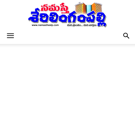
నమస్తే
శేరిలింగంపల్లి