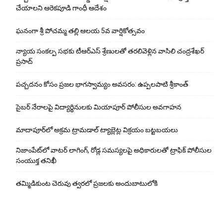
చేయాలని ఆరెకపూడి గాంధీ ఆదేశం
ఘ‌నంగా శ్రీ పోచమ్మ త‌ల్లి ఆలయ 5వ వార్షికోత్సవం
న్యాయ సంక‌ల్ప స‌భ‌కు టీఆర్ఎస్ శ్రేణుల‌తో త‌ర‌లివెళ్లిన వాసిలి చంద్ర‌శేఖ‌ర్
ప్ర‌సాద్
పచ్చదనం కోసం ప్రజల భాగస్వామ్యం అవసరం: ఉప్పలపాటి శ్రీకాంత్
సైబర్ నేరాలపై విద్యార్థినులకు మియాపూర్ పోలీసుల అవగాహన
మాదాపూర్‌లో అక్రమ ట్రామడాల్ ట్యాబ్లెట్ల విక్రయం బట్టబయలు
నిజాంపేట్‌లో వాటర్ లాగింగ్, రోడ్ల సమస్యలపై అధికారులతో ట్రాఫిక్ పోలీసుల
సంయుక్త తనిఖీ
తమ్మిడికుంట చెరువు త్వరలో ప్రజలకు అందుబాటులోకి