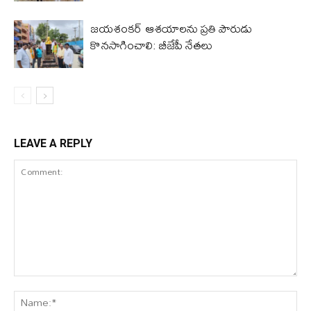
జయశంకర్ ఆశయాలను ప్రతి పౌరుడు
కొనసాగించాలి: బీజేపీ నేతలు
LEAVE A REPLY