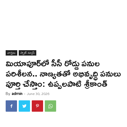
వార్త‌లు
స్పాట్ న్యూస్
మియాపూర్‌లో సీసీ రోడ్డు పనుల
పరిశీలన.. నాణ్యతతో అభివృద్ధి పనులు
పూర్తి చేస్తాం: ఉప్పలపాటి శ్రీకాంత్
By
admin
-
June 30, 2026