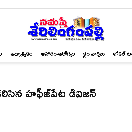
ం
ఆధ్యాత్మికం
ఆహారం-ఆరోగ్యం
క్రైం వార్త‌లు
లోకల్ టా
నమస్తే
లిసిన హ‌ఫీజ్‌పేట డివిజ‌న్
శేరిలింగంపల్లి