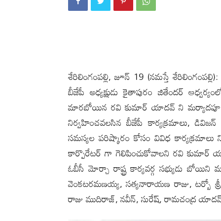
శేరిలింగంప‌ల్లి, జూన్ 19 (న‌మ‌స్తే శేరిలింగంప‌
బీజేపీ అధ్యక్షుడు కైతాపురం జితేందర్ ఆధ్వర్యంలో బ
మారబోయిన రవి కుమార్ యాదవ్ ని మర్యాదపూర్
నిర్వహించవలసిన బీజేపీ కార్యక్రమాలు, డివిజన్
సమస్యల పరిష్కారం కోసం వివిధ కార్యక్రమాలు నిర్
కార్పొరేటర్ గా గెలిపించుకోవాలని రవి కుమార్ 
ఓబీసీ మోర్చా రాష్ట్ర కార్యవర్గ సభ్యుడు బోయి
వెంకటరమణయ్య, సత్యనారాయణ రాజు, టర్బో శ్రీనివాస
రాజు ముదిరాజ్, నవీన్, సురేష్, రామచంద్ర యాదవ్ , ప