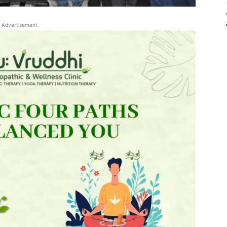
Advertisement