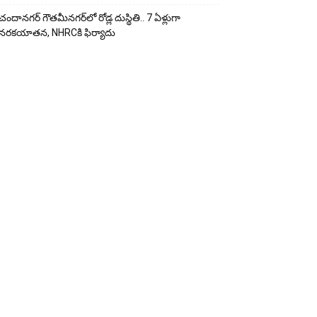
చందానగర్ గౌతమీనగర్‌లో రోడ్ల దుస్థితి.. 7 ఏళ్లుగా
నరకయాతన, NHRCకి ఫిర్యాదు