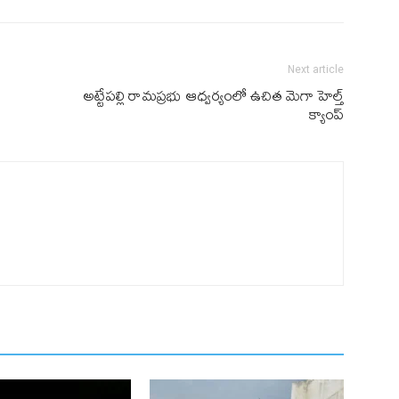
Next article
అట్టేపల్లి రామప్రభు ఆధ్వర్యంలో ఉచిత మెగా హెల్త్
క్యాంప్