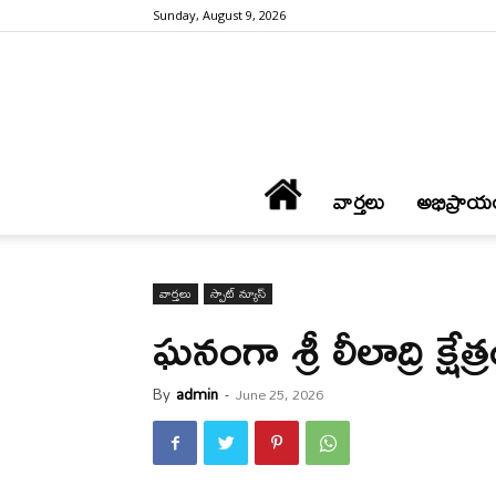
Sunday, August 9, 2026
వార్త‌లు
అభిప్రాయ
వార్త‌లు
స్పాట్ న్యూస్
ఘ‌నంగా శ్రీ లీలాద్రి క్ష
By
admin
-
June 25, 2026