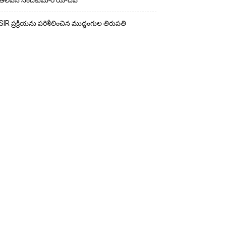
తెలిపిన నందకుమార్ యాదవ్
SIR ప్రక్రియను పరిశీలించిన ముద్దంగుల తిరుపతి