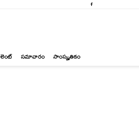
లెంట్
స‌మాచారం
సాంస్కృతికం