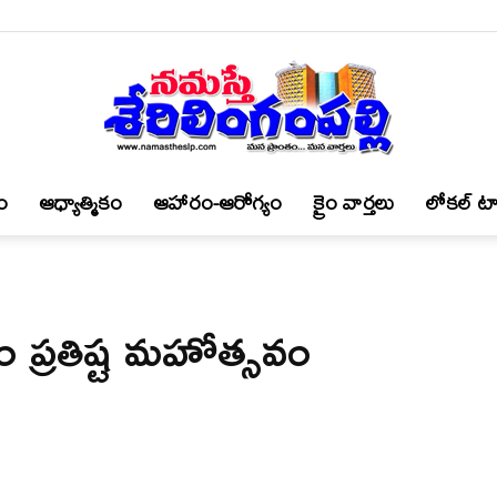
ం
ఆధ్యాత్మికం
ఆహారం-ఆరోగ్యం
క్రైం వార్త‌లు
లోకల్ టా
నమస్తే
ేత్రం ప్రతిష్ట మహోత్సవం
శేరిలింగంపల్లి