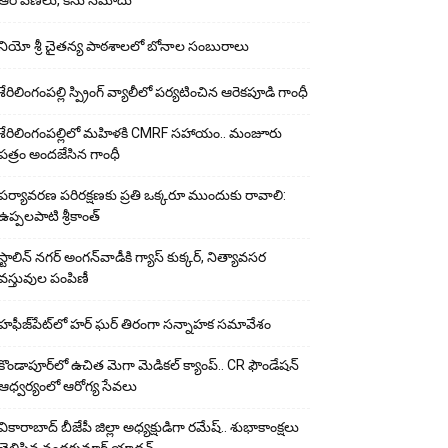
ఆరోపణలు, కేసు నమోదు
నియో శ్రీ చైతన్య పాఠశాలలో బోనాల సంబురాలు
శేరిలింగంపల్లి స్ప్రింగ్ వ్యాలీలో పర్యటించిన ఆరెకపూడి గాంధీ
శేరిలింగంపల్లిలో మ‌హిళ‌కి CMRF స‌హాయం.. మంజూరు
పత్రం అందజేసిన గాంధీ
పర్యావరణ పరిరక్షణకు ప్రతి ఒక్కరూ ముందుకు రావాలి:
ఉప్పలపాటి శ్రీకాంత్
స్టాలిన్ నగర్ అంగన్‌వాడీకి గ్యాస్ కుక్కర్, నిత్యావసర
వస్తువుల పంపిణీ
హఫీజ్‌పేట్‌లో హర్ ఘర్ తిరంగా సన్నాహక సమావేశం
కొండాపూర్‌లో ఉచిత మెగా మెడికల్ క్యాంప్.. CR ఫౌండేషన్
ఆధ్వర్యంలో ఆరోగ్య సేవలు
వికారాబాద్ బీజేపీ జిల్లా అధ్యక్షుడిగా రమేష్‌.. శుభాకాంక్షలు