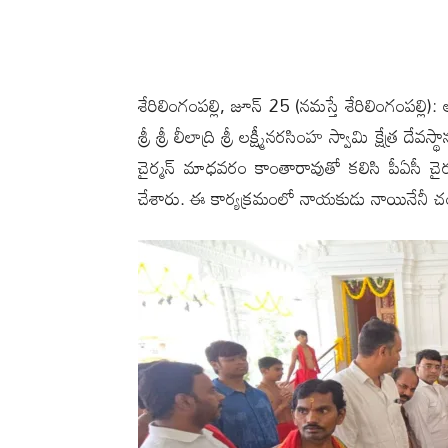
శేరిలింగంప‌ల్లి, జూన్ 25 (న‌మ‌స్తే శేరిలింగంప‌ల్లి
శ్రీ శ్రీ లీలాద్రి శ్రీ లక్ష్మీనరసింహ స్వామి క్షేత్ర 
చైర్మన్ మాధవరం కాంతారావుతో కలిసి పీఏసీ చైర్
చేశారు. ఈ కార్యక్రమంలో నాయకుడు నాయినేనీ చంద్