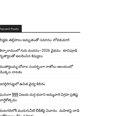
Recent Posts
బిడ్డ‌కు త‌ల్లిపాలు అమృతంతో స‌మానం: లోవ‌కుమారి
శిల్పారామంలో గురు వందనం–2026 వైభవం.. కూచిపూడి
నృత్యాలతో అలరించిన శిష్యులు
ముత్యాలమ్మ బోనాల సందర్భంగా రాజోలు ఆలయంలో
మొక్కల నాటకం
జగద్గిరిగుట్టలో ఉచిత వైద్య శిబిరం
ఘనంగా శ్రీశ్రీశ్రీ విజయ దుర్గ భవాని అమ్మవారి విగ్రహ ప్రతిష్ట
వార్షికోత్సవం
వంటగదిలోకి మురుగునీటి లీకేజీపై వివాదం.. మహిళపై దాడి