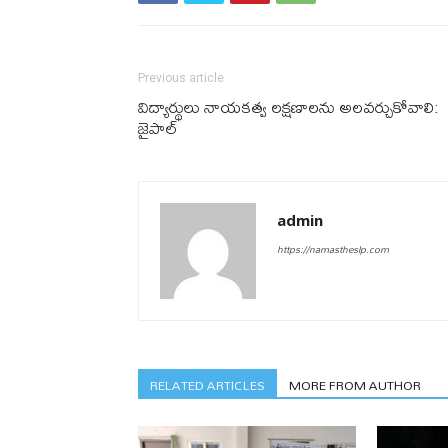
Previous article
విద్యార్థులు నాయకత్వ లక్షణాల‌ను అలవర్చుకోవాలి:
జైపాల్
admin
https://namastheslp.com
RELATED ARTICLES
MORE FROM AUTHOR