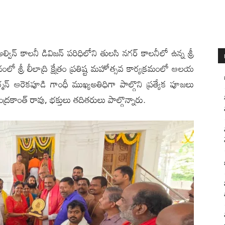
): అల్విన్ కాలనీ డివిజన్ పరిధిలోని తులసి నగర్ కాలనీలో ఉన్న శ్రీ
దేవస్థానంలో శ్రీ లీలాద్రి క్షేత్రం ప్రతిష్ట మహోత్సవ కార్యక్రమంలో ఆలయ
మన్ ఆరెకపూడి గాంధీ ముఖ్యఅతిధిగా పాల్గొని ప్రత్యేక పూజలు
రకాంత్ రావు, భక్తులు తదితరులు పాల్గొన్నారు.