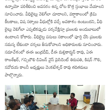
ఉన్నాయో పరిశీలించి అవసరం ఉన్న చోట కొత్త స్తంభాలు వేయాలని
సూచించారు. వీధిలైట్లు వెలిగేలా చూడాలని, వర్షాకాలంలో క్రిమి
కీటకాలు, విష సర్పాలు వీధుల్లోకి వచ్చే అవకాశం ఉంటుందని, వీధి
లైట్లు వెలిగేలా ఎప్పటికప్పుడు పర్యవేక్షిస్తూ ప్రజలకు అందుబాటులో
ఉండాలని కోరారు. వీధిలైట్ల పనులు సకాలంలో పూర్తి చేసి ప్రజలకు
సమస్య లేకుండా చర్యలు తీసుకోవాలని అధికారులకు సూచించారు.
సమావేశంలో ఈఈ ఇంద్రదీప్, డీఈ మల్లికార్జున్ రావు, ఏఈ
రాజశేఖర్, గచ్చిబౌలి డివిజన్ వైస్ ప్రెసిడెంట్ తిరుపతి, కిషన్ గౌలి,
నవోదయ కాలనీ అధ్యక్షులు వెంకటేశ్వర్ రావు తదితరులు
పాల్గొన్నారు.