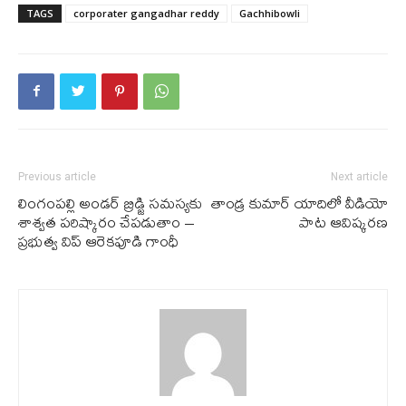
TAGS
corporater gangadhar reddy
Gachhibowli
Previous article
Next article
లింగంపల్లి అండర్ బ్రిడ్జి సమస్యకు
తాండ్ర కుమార్ యాదిలో వీడియో
శాశ్వత పరిష్కారం చేపడుతాం –
పాట ఆవిష్కరణ
ప్రభుత్వ విప్ ఆరెకపూడి గాంధీ