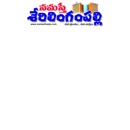
నమస్తే
శేరిలింగంపల్లి