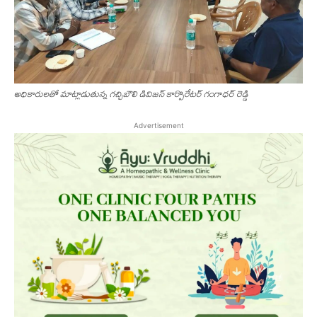
అధికారులతో మాట్లాడుతున్న గచ్చిబౌలి డివిజన్ కార్పొరేటర్ గంగాధర్ రెడ్డి
Advertisement