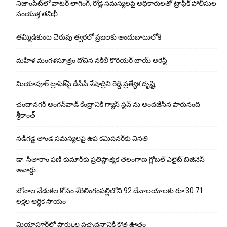
నిజాంపేట్‌లో వాటర్ లాగింగ్, రోడ్ల సమస్యలపై అధికారులతో ట్రాఫిక్ పోలీసుల
సంయుక్త తనిఖీ
తమ్మిడికుంట చెరువు త్వరలో ప్రజలకు అందుబాటులోకి
మహిళ మంగళసూత్రం దోచిన నకిలీ కొరియర్ బాయ్ అరెస్ట్
మియాపూర్ ట్రాఫిక్‌పై డీసీపీ శేషాద్రిని రెడ్డి ప్రత్యేక దృష్టి
చందానగర్ అంగన్‌వాడీ కేంద్రానికి గ్యాస్ స్టవ్ ను అందజేసిన పారునంది
శ్రీకాంత్
నడిగడ్డ తాండ సమస్యలపై ఉప కమిషనర్‌కు వినతి
డా. సీతారాం ఫణి కుమార్‌కు ప్రతిష్ఠాత్మక తెలంగాణ గ్లోబల్ ఎలైట్ బిజినెస్
అవార్డు
బోనాల వేడుకల కోసం శేరిలింగంపల్లిలోని 92 దేవాలయాలకు రూ.30.71
లక్షల ఆర్థిక సాయం
మియాపూర్‌లో పార్కుల పచ్చదనానికి కొత్త ఊతం