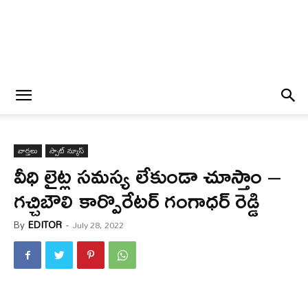
వార్త‌లు
స్పాట్ న్యూస్
వీధి లైట్ల సమస్య లేకుండా చూస్తాం –
గచ్చిబౌలి కార్పొరేటర్ గంగాధర్ రెడ్డి
By
EDITOR
-
July 28, 2022