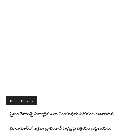
Recent Posts
సైబర్ నేరాలపై విద్యార్థినులకు మియాపూర్ పోలీసుల అవగాహన
మాదాపూర్‌లో అక్రమ ట్రామడాల్ ట్యాబ్లెట్ల విక్రయం బట్టబయలు