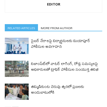
EDITOR
RELATED ARTICLES
MORE FROM AUTHOR
సైబర్ నేరాలపై విద్యార్థినులకు మియాపూర్
పోలీసుల అవగాహన
నిజాంపేట్‌లో వాటర్ లాగింగ్, రోడ్ల సమస్యలపై
అధికారులతో ట్రాఫిక్ పోలీసుల సంయుక్త తనిఖీ
తమ్మిడికుంట చెరువు త్వరలో ప్రజలకు
అందుబాటులోకి