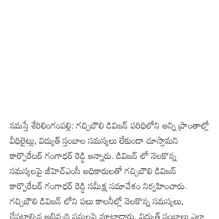
నమస్తే శేరిలింగంపల్లి: గచ్చిబౌలి డివిజన్ పరిధిలోని అన్ని ప్రాంతాల్లో
వీధిలైట్లు, విద్యుత్ స్తంబాల సమస్యలు లేకుండా చూస్తామని
కార్పొరేటర్ గంగాధర్ రెడ్డి అన్నారు. డివిజన్ లో నెలకొన్న
సమస్యలపై జీహెచ్ఎంసీ అధికారులతో గచ్చిబౌలి డివిజన్
కార్పొరేటర్ గంగాధర్ రెడ్డి సమీక్ష సమావేశం నిర్వహించారు.
గచ్చిబౌలి డివిజన్ లోని పలు కాలనీల్లో నెలకొన్న సమస్యలు,
చేపట్టాల్సిన అభివృద్ధి పనులపై మాట్లాడారు. విద్యుత్ స్తంభాలు ఎలా