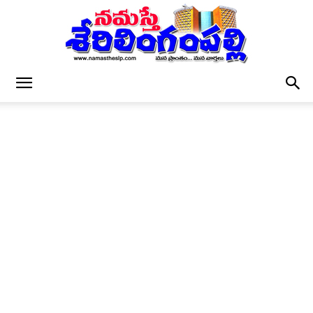
నమస్తే
శేరిలింగంపల్లి