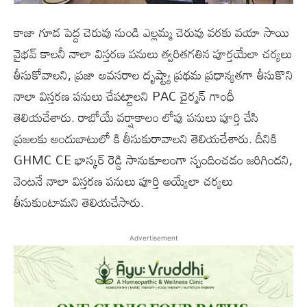
కాజా గూడ పెద్ద చెరువు నుండి ఎల్లమ్మ చెరువు వరకు వయా సాయి
వైభవ్ కాలనీ నాలా విస్తరణ పనులు త్వరితగతిన పూర్తయేలా చర్యలు
తీసుకోవాలని, ప్రజా అవసరాల దృష్ట్యా ప్రథమ ప్రధాన్యతగా తీసుకొని
నాలా విస్తరణ పనులు చేపట్టాలని PAC చైర్మన్ గాంధీ
తెలియచేశారు. రాబోయే వర్షాకాలం లోపు పనులు పూర్తి చేసి
ప్రజలకు అందుబాటులో కి తీసుకురావాలని తెలియచేశారు. దీనికి
GHMC CE భాస్కర్ రెడ్డి సానుకూలంగా స్పందించడం జరిగింద‌ని,
వెంటనే నాలా విస్తరణ పనులు పూర్తి అయ్యేలా చర్యలు
తీసుకుంటామని తెలియచేసారు.
Advertisement