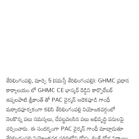
శేరిలింగంప‌ల్లి, మార్చి 5 (న‌మ‌స్తే శేరిలింగంప‌ల్లి): GHMC ప్రధాన
కార్యాలయం లో GHMC CE భాస్కర్ రెడ్డిని కార్పొరేటర్
ఉప్పలపాటి శ్రీకాంత్ తో PAC చైర్మన్ ఆరెకపూడి గాంధీ
మర్యాదపూర్వకంగా కలిసి శేరిలింగంపల్లి నియోజకవర్గంలో
నెలకొన్న పలు సమస్యలు, చేపట్టవలసిన పలు అభివృద్ధి పనులపై
చర్చించారు. ఈ సందర్బంగా PAC చైర్మన్ గాంధీ మాట్లాడుతూ
శేరిలింగంపల్లి నియోజకవర్గ పరిధిలోని రోడ్లు, లింక్ రోడ్ల నిర్మాణం