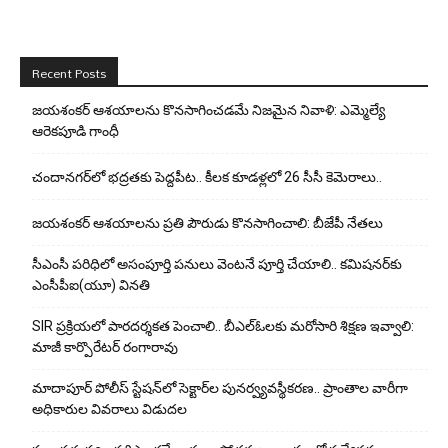
Recent Posts
జయశంకర్ ఆశయాలను కొనసాగించడమే నిజమైన నివాళి: ఎమ్మెల్యే
ఆరెక‌పూడి గాంధీ
చందానగర్‌లో భద్రతకు పెద్దపీట.. కీలక కూడళ్లలో 26 సీసీ కెమెరాలు..
జయశంకర్ ఆశయాలను ప్రతి పౌరుడు కొనసాగించాలి: బీజేపీ నేతలు
సీఎంసీ పరిధిలో అసంపూర్తి పనులు వెంటనే పూర్తి చేయాలి.. కమిషనర్‌కు
ఎంసీపీఐ(యూ) వినతి
SIR ప్రక్రియలో పారదర్శకత పెంచాలి.. బీఎల్ఓలకు మరోసారి శిక్షణ ఇవ్వాలి:
మాజీ కార్పొరేటర్ రంగారావు
మాదాపూర్ పోలీస్‌ స్టేషన్‌లో సెక్టార్‌ల పునర్వ్యవస్థీకరణ.. ప్రాంతాల వారీగా
అధికారుల వివరాలు విడుదల