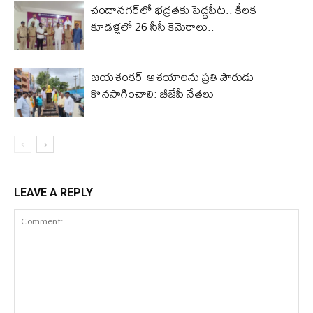
చందానగర్‌లో భద్రతకు పెద్దపీట.. కీలక
కూడళ్లలో 26 సీసీ కెమెరాలు..
జయశంకర్ ఆశయాలను ప్రతి పౌరుడు
కొనసాగించాలి: బీజేపీ నేతలు
LEAVE A REPLY