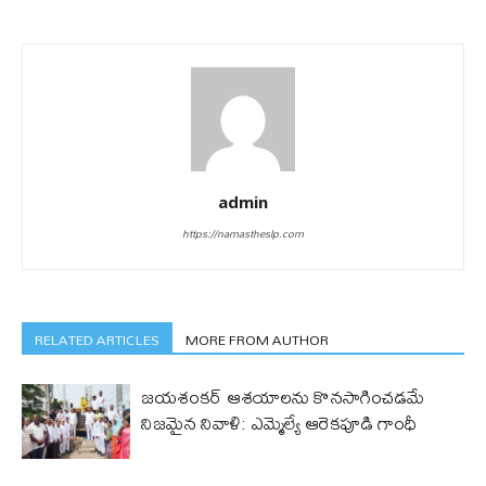
admin
https://namastheslp.com
RELATED ARTICLES
MORE FROM AUTHOR
జయశంకర్ ఆశయాలను కొనసాగించడమే
నిజమైన నివాళి: ఎమ్మెల్యే ఆరెక‌పూడి గాంధీ