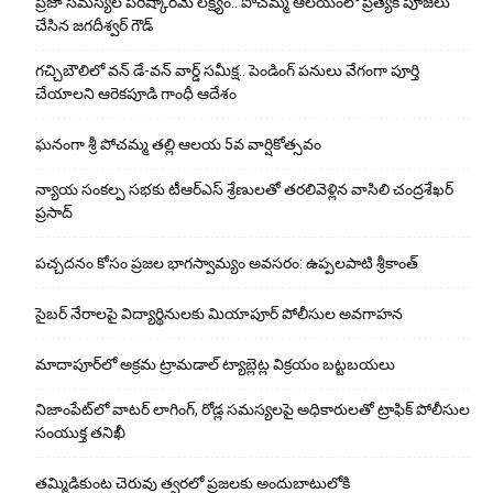
ప్రజా సమస్యల పరిష్కారమే లక్ష్యం.. పోచమ్మ ఆలయంలో ప్రత్యేక పూజలు
చేసిన జగదీశ్వర్ గౌడ్
గచ్చిబౌలిలో వన్ డే-వన్ వార్డ్ సమీక్ష.. పెండింగ్ పనులు వేగంగా పూర్తి
చేయాలని ఆరెకపూడి గాంధీ ఆదేశం
ఘ‌నంగా శ్రీ పోచమ్మ త‌ల్లి ఆలయ 5వ వార్షికోత్సవం
న్యాయ సంక‌ల్ప స‌భ‌కు టీఆర్ఎస్ శ్రేణుల‌తో త‌ర‌లివెళ్లిన వాసిలి చంద్ర‌శేఖ‌ర్
ప్ర‌సాద్
పచ్చదనం కోసం ప్రజల భాగస్వామ్యం అవసరం: ఉప్పలపాటి శ్రీకాంత్
సైబర్ నేరాలపై విద్యార్థినులకు మియాపూర్ పోలీసుల అవగాహన
మాదాపూర్‌లో అక్రమ ట్రామడాల్ ట్యాబ్లెట్ల విక్రయం బట్టబయలు
నిజాంపేట్‌లో వాటర్ లాగింగ్, రోడ్ల సమస్యలపై అధికారులతో ట్రాఫిక్ పోలీసుల
సంయుక్త తనిఖీ
తమ్మిడికుంట చెరువు త్వరలో ప్రజలకు అందుబాటులోకి