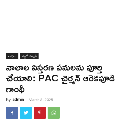
వార్త‌లు
స్పాట్ న్యూస్
నాలాల విస్త‌ర‌ణ ప‌నుల‌ను పూర్తి
చేయాలి: PAC చైర్మన్ ఆరెకపూడి
గాంధీ
By
admin
-
March 5, 2025