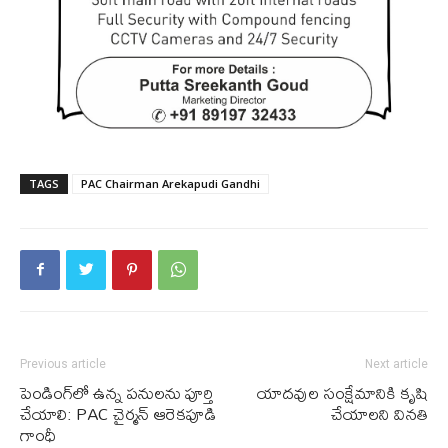
TAGS
PAC Chairman Arekapudi Gandhi
Previous article
Next article
పెండింగ్‌లో ఉన్న పనుల‌ను పూర్తి
యాద‌వుల సంక్షేమానికి కృషి
చేయాలి: PAC చైర్మన్ ఆరెకపూడి
చేయాల‌ని విన‌తి
గాంధీ