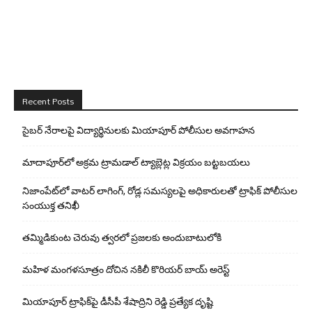
Recent Posts
సైబర్ నేరాలపై విద్యార్థినులకు మియాపూర్ పోలీసుల అవగాహన
మాదాపూర్‌లో అక్రమ ట్రామడాల్ ట్యాబ్లెట్ల విక్రయం బట్టబయలు
నిజాంపేట్‌లో వాటర్ లాగింగ్, రోడ్ల సమస్యలపై అధికారులతో ట్రాఫిక్ పోలీసుల
సంయుక్త తనిఖీ
తమ్మిడికుంట చెరువు త్వరలో ప్రజలకు అందుబాటులోకి
మహిళ మంగళసూత్రం దోచిన నకిలీ కొరియర్ బాయ్ అరెస్ట్
మియాపూర్ ట్రాఫిక్‌పై డీసీపీ శేషాద్రిని రెడ్డి ప్రత్యేక దృష్టి