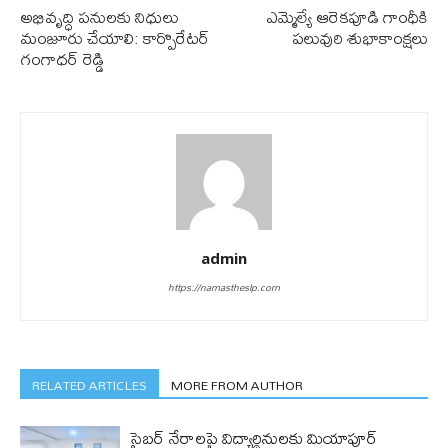
అభివృద్ధి ప‌నుల‌కు నిధులు
ఎమ్మెల్యే ఆరెక‌పూడి గాంధీకి
మంజూరు చేయాలి: కార్పొరేటర్
ప‌లువురి శుభాకాంక్ష‌లు
గంగాధర్ రెడ్డి
admin
https://namastheslp.com
RELATED ARTICLES
MORE FROM AUTHOR
సైబర్ నేరాలపై విద్యార్థినులకు మియాపూర్