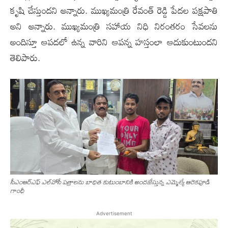
కృషి చేస్తుందని అన్నారు. ముఖ్యమంత్రి రేవంత్ రెడ్డి పేదల పక్షపాతి
అని అన్నారు. ముఖ్యమంత్రి సహాయ నిధి నిరంతరం సేవలను
అందిస్తూ ఆపదలో ఉన్న వారిని ఆపన్న హస్తంలా ఆదుకుంటుందని
తెలిపారు.
సీఎంఆర్ఎఫ్ ఎల్‌వోసీ ప‌త్రాల‌ను బాధిత కుటుంబానికి అందజేస్తున్న ఎమ్మెల్యే ఆరెకపూడి
గాంధీ
Advertisement