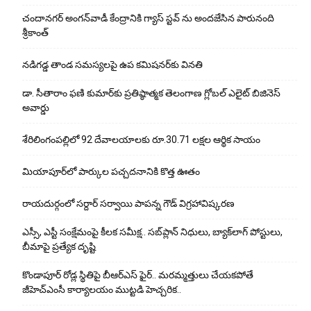
చందానగర్ అంగన్‌వాడీ కేంద్రానికి గ్యాస్ స్టవ్ ను అందజేసిన పారునంది
శ్రీకాంత్
నడిగడ్డ తాండ సమస్యలపై ఉప కమిషనర్‌కు వినతి
డా. సీతారాం ఫణి కుమార్‌కు ప్రతిష్ఠాత్మక తెలంగాణ గ్లోబల్ ఎలైట్ బిజినెస్
అవార్డు
శేరిలింగంపల్లిలో 92 దేవాలయాలకు రూ.30.71 లక్షల ఆర్థిక సాయం
మియాపూర్‌లో పార్కుల పచ్చదనానికి కొత్త ఊతం
రాయదుర్గంలో సర్దార్ సర్వాయి పాపన్న గౌడ్ విగ్రహావిష్కరణ
ఎస్సీ, ఎస్టీ సంక్షేమంపై కీలక సమీక్ష.. సబ్‌ప్లాన్ నిధులు, బ్యాక్‌లాగ్ పోస్టులు,
బీమాపై ప్రత్యేక దృష్టి
కొండాపూర్ రోడ్ల స్థితిపై బీఆర్ఎస్ ఫైర్.. మరమ్మత్తులు చేయ‌క‌పోతే
జీహెచ్‌ఎంసీ కార్యాలయం ముట్టడి హెచ్చరిక..