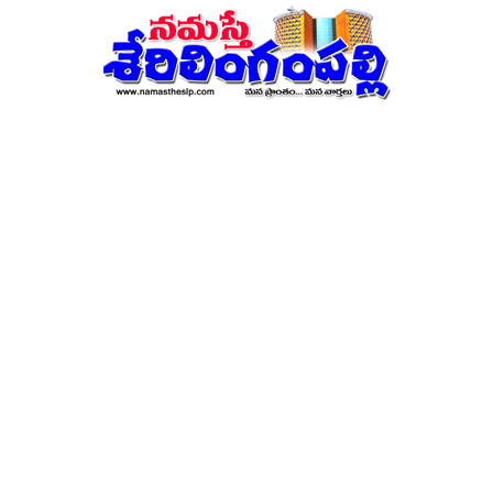
నమస్తే
శేరిలింగంపల్లి