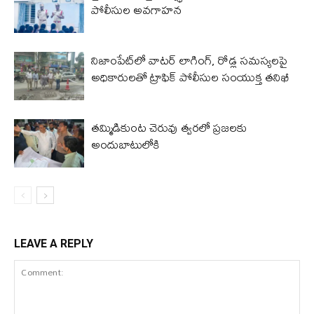
పోలీసుల అవగాహన
నిజాంపేట్‌లో వాటర్ లాగింగ్, రోడ్ల సమస్యలపై
అధికారులతో ట్రాఫిక్ పోలీసుల సంయుక్త తనిఖీ
తమ్మిడికుంట చెరువు త్వరలో ప్రజలకు
అందుబాటులోకి
LEAVE A REPLY