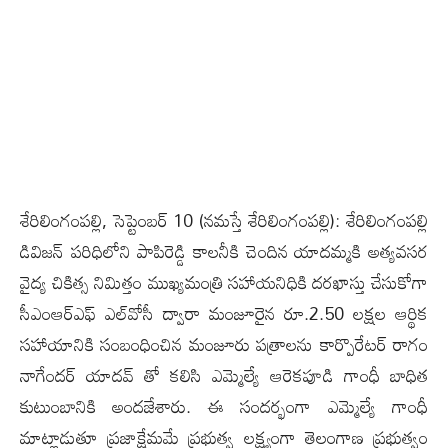
శేరిలింగంప‌ల్లి, సెప్టెంబ‌ర్ 10 (న‌మ‌స్తే శేరిలింగంప‌ల్లి): శేరిలింగంపల్లి
డివిజన్ పరిధిలోని పాపిరెడ్డి కాలనీకి చెందిన యాదమ్మకి అత్యవసర
వైద్య చికిత్స నిమిత్తం ముఖ్యమంత్రి సహాయనిధికి దరఖాస్తు చేసుకోగా
సీఎంఆర్ఎఫ్ ఎల్‌వోసీ ద్వారా మంజూరైన రూ.2.50 ల‌క్ష‌ల ఆర్థిక
సహాయానికి సంబంధించిన మంజూరు పత్రాల‌ను కార్పొరేటర్ రాగం
నాగేందర్ యాదవ్ తో కలిసి ఎమ్మెల్యే ఆరెకపూడి గాంధీ బాధిత
కుటుంబానికి అందజేశారు. ఈ సందర్భంగా ఎమ్మెల్యే గాంధీ
మాట్లాడుతూ ప్రజాక్షేమమే ప్రభుత్వ లక్ష్యంగా తెలంగాణ ప్రభుత్వం