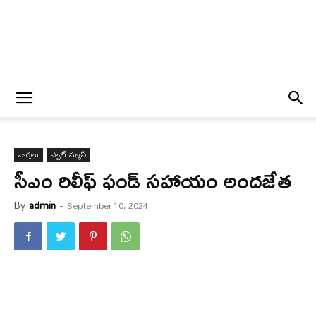
వార్త‌లు
స్పాట్ న్యూస్
సీఎం రిలీఫ్ ఫండ్ సహాయం అంద‌జేత
By
admin
-
September 10, 2024