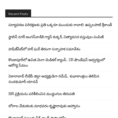
Recent Posts
పర్యావరణ పరిరక్షణకు ప్రతి ఒక్కరూ ముందుకు రావాలి: ఉప్పలపాటి శ్రీకాంత్
స్టాలిన్ నగర్ అంగన్‌వాడీకి గ్యాస్ కుక్కర్, నిత్యావసర వస్తువుల పంపిణీ
హఫీజ్‌పేట్‌లో హర్ ఘర్ తిరంగా సన్నాహక సమావేశం
కొండాపూర్‌లో ఉచిత మెగా మెడికల్ క్యాంప్.. CR ఫౌండేషన్ ఆధ్వర్యంలో
ఆరోగ్య సేవలు
వికారాబాద్ బీజేపీ జిల్లా అధ్యక్షుడిగా రమేష్‌.. శుభాకాంక్షలు తెలిపిన
నందకుమార్ యాదవ్
SIR ప్రక్రియను పరిశీలించిన ముద్దంగుల తిరుపతి
బోనాల వేడుకలకు మాధవరం కృష్ణారావుకు ఆహ్వానం
కొండాపూర్ ప్రజలకు షేక్ చాంద్ పాషా హామీ