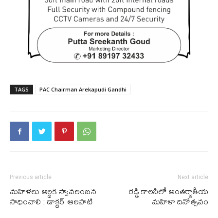
TAGS
PAC Chairman Arekapudi Gandhi
Previous article
Next article
మహిళలు ఆర్థిక స్వావలంబన
రెడ్డి కాల‌నీలో అంత‌ర్జాతీయ
సాధించాలి : డాక్టర్ ఆలపాటి
మ‌హిళా దినోత్స‌వం