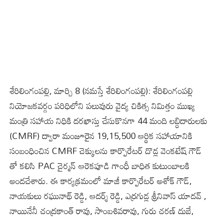
శేరిలింగంపల్లి, మార్చి 8 (న‌మ‌స్తే శేరిలింగంపల్లి): శేరిలింగంపల్లి
నియోజకవర్గం పరిధిలోని పలువురు వైద్య చికిత్స నిమిత్తం ముఖ్య
మంత్రి సహాయ నిధికి దరఖాస్తు చేసుకొనగా 44 మంది లబ్ధిదారులకు
(CMRF) ద్వారా మంజూరైన 19,15,500 ఆర్థిక సహాయానికి
సంబంధించిన CMRF చెక్కులను కార్పొరేటర్ దొడ్ల వెంకటేష్ గౌడ్
తో కలిసి PAC చైర్మన్ ఆరెకపూడి గాంధీ బాధిత కుటుంబాలకి
అందచేశారు. ఈ కార్యక్రమంలో మాజీ కార్పొరేటర్ అశోక్ గౌడ్,
నాయకులు రఘునాథ్ రెడ్డి, ఆదర్శ్ రెడ్డి, ఎర్రగుడ్ల శ్రీనివాస్ యాదవ్ ,
నాయినేనీ చంద్రకాంత్ రావు, సాంబశివరావు, గురు చరణ్ దుబే,