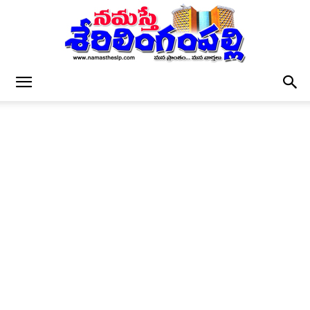
నమస్తే
శేరిలింగంపల్లి