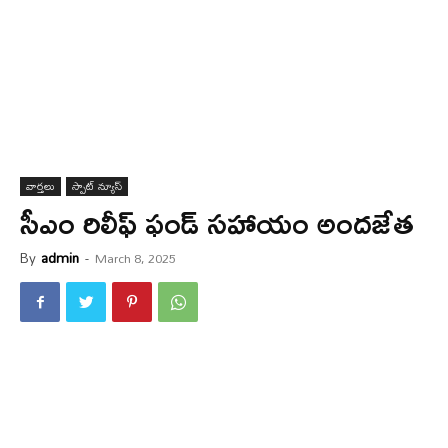
వార్త‌లు
స్పాట్ న్యూస్
సీఎం రిలీఫ్ ఫండ్ స‌హాయం అంద‌జేత
By
admin
-
March 8, 2025