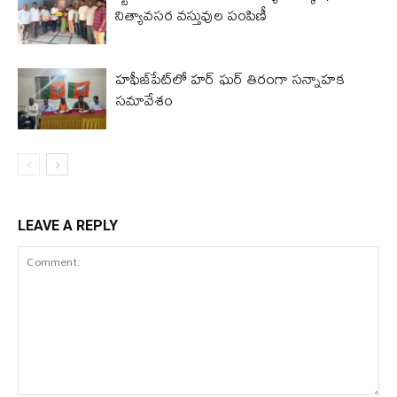
నిత్యావసర వస్తువుల పంపిణీ
హఫీజ్‌పేట్‌లో హర్ ఘర్ తిరంగా సన్నాహక
సమావేశం
LEAVE A REPLY