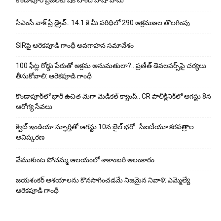
సీఎంసీ వాక్ ఫ్రీ డ్రైవ్.. 14.1 కి.మీ పరిధిలో 290 ఆక్రమణల తొలగింపు
SIRపై ఆరెకపూడి గాంధీ అవగాహన సమావేశం
100 ఫీట్ల రోడ్డు పేరుతో అక్రమ అనుమతులా?.. ప్రణీత్ డెవలపర్స్‌పై చర్యలు
తీసుకోవాలి: ఆరెకపూడి గాంధీ
కొండాపూర్‌లో భారీ ఉచిత మెగా మెడికల్ క్యాంప్.. CR పాలీక్లినిక్‌లో ఆగస్టు 8న
ఆరోగ్య సేవలు
క్విట్ ఇండియా స్ఫూర్తితో ఆగస్టు 10న జైల్ భరో.. సీఐటీయూ కరపత్రాల
ఆవిష్కరణ
వేముకుంట పోచమ్మ ఆలయంలో శాకాంబరి అలంకారం
జయశంకర్ ఆశయాలను కొనసాగించడమే నిజమైన నివాళి: ఎమ్మెల్యే
ఆరెక‌పూడి గాంధీ