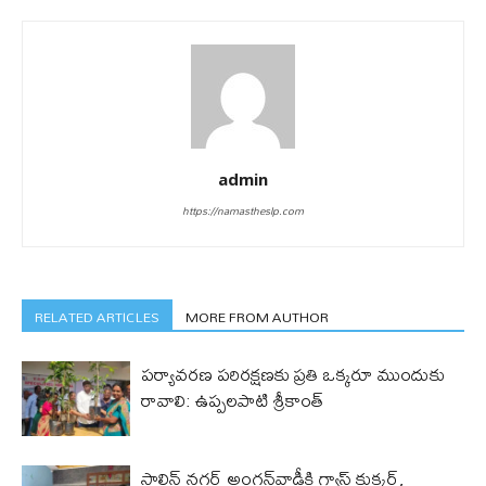
admin
https://namastheslp.com
RELATED ARTICLES
MORE FROM AUTHOR
పర్యావరణ పరిరక్షణకు ప్రతి ఒక్కరూ ముందుకు
రావాలి: ఉప్పలపాటి శ్రీకాంత్
స్టాలిన్ నగర్ అంగన్‌వాడీకి గ్యాస్ కుక్కర్,