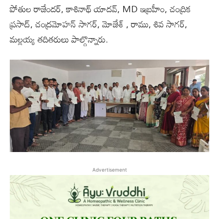
పోతుల రాజేందర్, కాశినాథ్ యాదవ్, MD ఇబ్రహీం, చంద్రిక
ప్రసాద్, చంద్రమోహన్ సాగర్, మోజేశ్ , రాము, శివ సాగర్,
మల్లయ్య తదితరులు పాల్గొన్నారు.
Advertisement