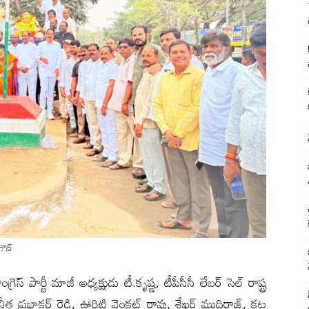
గౌడ్
స్ పార్టీ మాజీ అధ్యక్షుడు టీ.కృష్ణ, టీపీసీసీ లేబర్ సెల్ రాష్ట్ర
ునీత ప్రభాకర్ రెడ్డి, ఊరిటి వెంకట్ రావు, శేఖర్ ముదిరాజ్, కట్ల