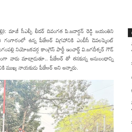
ంప‌ల్లి): మాజీ సీఎల్పీ లీడర్ దివంగత పి.జనార్దన్ రెడ్డి జయంతిని
ని గంగారంలో ఉన్న పీజేఆర్ విగ్రహానికి ఎంబీసీ డెవలప్మెంట్
ింగంపల్లి నియోజకవర్గ కాంగ్రెస్ పార్టీ ఇంచార్జ్ వి.జగదీశ్వర్ గౌడ్
గా వారు మాట్లాడుతూ.. పీజేఆర్‌ తో తనకున్న అనుబంధాన్ని
ి ముఖ్య నాయకుడు పీజేఆర్ అని అన్నారు.