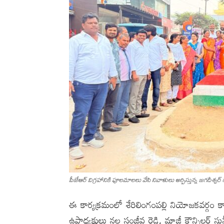
పీజేఆర్ విగ్ర‌హానికి పూల‌మాల‌లు వేసి నివాళులు అర్పిస్తున్న జగదీశ్వర్ 
ఈ కార్యక్రమంలో శేరిలింగంపల్లి నియోజకవర్గం కాంగ్రె
ఉపాధ్యక్షులు నల్ల సంజీవ రెడ్డి, మాజీ కౌన్సిలర్ స