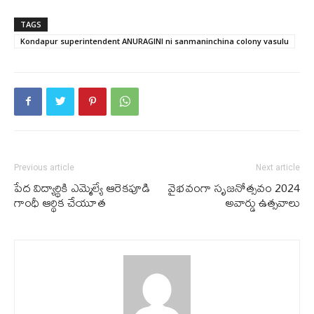
TAGS
Kondapur superintendent ANURAGINI ni sanmaninchina colony vasulu
Previous article
Next article
పేద విద్యార్థికి ఎమ్మెల్యే ఆరెకపూడి
వైభవంగా సృజనోత్సవం 2024
గాంధీ ఆర్థిక చేయూత
అవార్డు ఉత్సవాలు