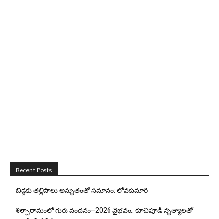
Recent Posts
బిడ్డ‌కు త‌ల్లిపాలు అమృతంతో స‌మానం: లోవ‌కుమారి
శిల్పారామంలో గురు వందనం–2026 వైభవం.. కూచిపూడి నృత్యాలతో