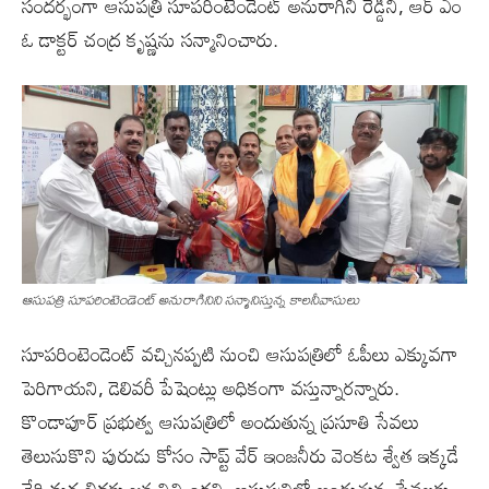
సందర్భంగా ఆసుపత్రి సూపరింటెండెంట్ అనురాగిని రెడ్డిని, ఆర్ ఎం
ఓ డాక్టర్ చంద్ర కృష్ణను సన్మానించారు.
ఆసుపత్రి సూపరింటెండెంట్ అనురాగినిని సన్మానిస్తున్న కాలనీవాసులు
సూపరింటెండెంట్ వచ్చినప్పటి నుంచి ఆసుపత్రిలో ఓపీలు ఎక్కువగా
పెరిగాయని, డెలివరీ పేషెంట్లు అధికంగా వస్తున్నారన్నారు.
కొండాపూర్ ప్రభుత్వ ఆసుపత్రిలో అందుతున్న ప్రసూతి సేవలు
తెలుసుకొని పురుడు కోసం సాప్ట్ వేర్ ఇంజనీరు వెంకట శ్వేత ఇక్కడే
చేరి మగ బిడ్డకు జన్మనిచ్చిందని, ఆసుపత్రిలో అందుతున్న సేవలకు