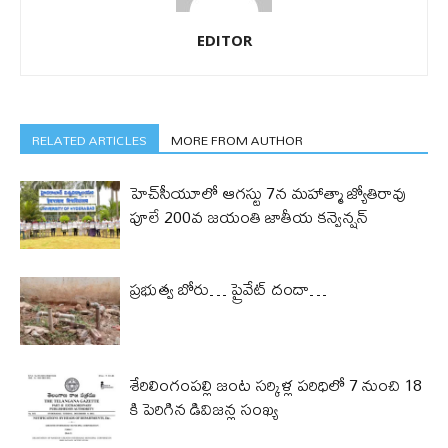
EDITOR
RELATED ARTICLES
MORE FROM AUTHOR
హెచ్‌సీయూలో ఆగస్టు 7న మహాత్మా జ్యోతిరావు
పూలే 200వ జయంతి జాతీయ కన్వెన్షన్
ప్రభుత్వ బోరు… ప్రైవేట్ దందా…
శేరిలింగంపల్లి జంట సర్కిళ్ల పరిధిలో 7 నుంచి 18
కి పెరిగిన డివిజన్ల సంఖ్య