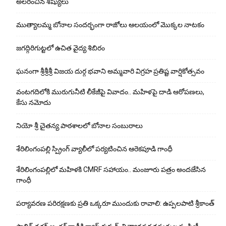
అలరించిన శిష్యులు
ముత్యాలమ్మ బోనాల సందర్భంగా రాజోలు ఆలయంలో మొక్కల నాటకం
జగద్గిరిగుట్టలో ఉచిత వైద్య శిబిరం
ఘనంగా శ్రీశ్రీశ్రీ విజయ దుర్గ భవాని అమ్మవారి విగ్రహ ప్రతిష్ట వార్షికోత్సవం
వంటగదిలోకి మురుగునీటి లీకేజీపై వివాదం.. మహిళపై దాడి ఆరోపణలు,
కేసు నమోదు
నియో శ్రీ చైతన్య పాఠశాలలో బోనాల సంబురాలు
శేరిలింగంపల్లి స్ప్రింగ్ వ్యాలీలో పర్యటించిన ఆరెకపూడి గాంధీ
శేరిలింగంపల్లిలో మ‌హిళ‌కి CMRF స‌హాయం.. మంజూరు పత్రం అందజేసిన
గాంధీ
పర్యావరణ పరిరక్షణకు ప్రతి ఒక్కరూ ముందుకు రావాలి: ఉప్పలపాటి శ్రీకాంత్