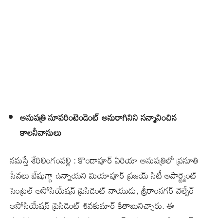
ఆసుపత్రి సూపరింటెండెంట్ అనురాగినిని సన్మానించిన
కాలనీవాసులు
నమస్తే శేరిలింగంపల్లి : కొండాపూర్ ఏరియా ఆసుపత్రిలో ప్రసూతి
సేవలు బేషుగ్గా ఉన్నాయని మియాపూర్ ప్రజయ్ సిటీ అపార్ట్మెంట్
సెంట్రల్ అసోసియేషన్ ప్రెసిడెంట్ నాయుడు, శ్రీరాంనగర్ వెల్ఫేర్
అసోసియేషన్ ప్రెసిడెంట్ శివకుమార్ కితాబునిచ్చారు. ఈ