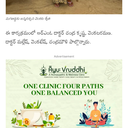
మగబిడ్డకు జన్మనిచ్చిన వెంకట శ్వేత
ఈ కార్యక్రమంలో ఆర్ఎంఓ డాక్టర్ చంద్ర కృష్ణ, వెంకటరమణ.
డాక్టర్ మల్లేష్, వెంకటేష్, చంద్రమౌళి పాల్గొన్నారు.
Advertisement