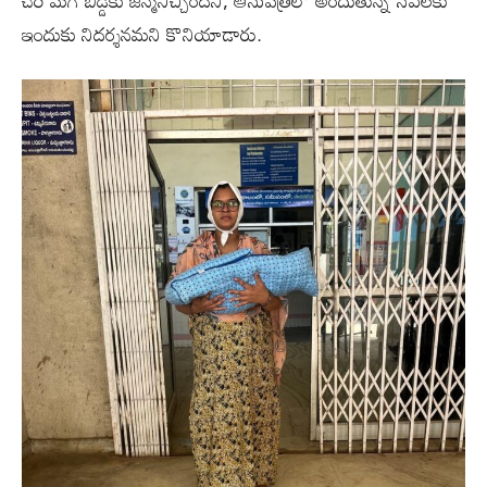
ఇందుకు నిదర్శనమని కొనియాడారు.