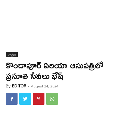
వార్త‌లు
కొండాపూర్ ఏరియా ఆసుపత్రిలో
ప్రసూతి సేవలు భేష్
By
EDITOR
-
August 24, 2024