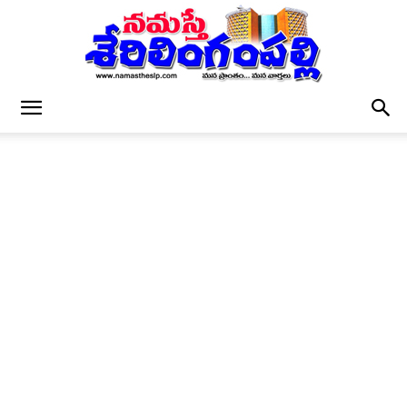
నమస్తే
శేరిలింగంపల్లి