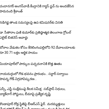
చందానగర్ అంగన్‌వాడీ కేంద్రానికి గ్యాస్ స్టవ్ ను అందజేసిన
పారునంది శ్రీకాంత్
నడిగడ్డ తాండ సమస్యలపై ఉప కమిషనర్‌కు వినతి
డా. సీతారాం ఫణి కుమార్‌కు ప్రతిష్ఠాత్మక తెలంగాణ గ్లోబల్
ఎలైట్ బిజినెస్ అవార్డు
బోనాల వేడుకల కోసం శేరిలింగంపల్లిలోని 92 దేవాలయాలకు
రూ.30.71 లక్షల ఆర్థిక సాయం
మియాపూర్‌లో పార్కుల పచ్చదనానికి కొత్త ఊతం
రాయదుర్గంలో గౌడ భవనం ప్రారంభం… సర్దార్ సర్వాయి
పాపన్న గౌడ్ విగ్రహావిష్కరణ…
ఎస్సీ, ఎస్టీ సంక్షేమంపై కీలక సమీక్ష.. సబ్‌ప్లాన్ నిధులు,
బ్యాక్‌లాగ్ పోస్టులు, బీమాపై ప్రత్యేక దృష్టి
కొండాపూర్ రోడ్ల స్థితిపై బీఆర్ఎస్ ఫైర్.. మరమ్మత్తులు