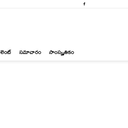
లెంట్
స‌మాచారం
సాంస్కృతికం