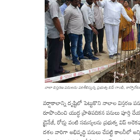
నాలా విస్తరణ పనులను పరిశీలిస్తున్న ప్రభుత్వ విప్ గాంధీ, కార్పొరే
వర్షాకాలాన్ని దృష్టిలో పెట్టుకొని నాలాల విస్తర
రూపొందించి యుద్ధ ప్రాతిపదికన పనులు పూర్తి చ
డ్రైనేజీ, రోడ్లు వంటి సమస్యలను ప్రభుత్వ విప్ ఆర
దశల వారిగా అభివృద్ధి పనులు చేపట్టి కాలనీలో అన్