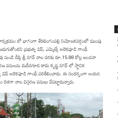
ధి కార్యక్రమం లో భాగంగా శేరిలింగంపల్లి నియోజకవర్గంలో ముంపు
ుగుతోందని ప్రభుత్వ విప్, ఎమ్మెల్యే ఆరెకపూడి గాంధీ
ువు నుండి దీప్తి శ్రీ నగర్ నాల వరకు రూ.15.88 కోట్ల అంచనా
్తరణ పనులను మదీనగూడ రామ కృష్ణ నగర్ లో స్థానిక
భుత్వ విప్ ఆరెకపూడి గాంధీ పరిశీలించారు. ఈ సందర్భంగా ఆయన
ం దిశగా నాల విస్తరణ పనులు చేపట్టామన్నారు.