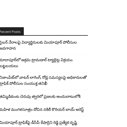
Recent Posts
సైబర్ నేరాలపై విద్యార్థినులకు మియాపూర్ పోలీసుల
అవగాహన
మాదాపూర్‌లో అక్రమ ట్రామడాల్ ట్యాబ్లెట్ల విక్రయం
బట్టబయలు
నిజాంపేట్‌లో వాటర్ లాగింగ్, రోడ్ల సమస్యలపై అధికారులతో
ట్రాఫిక్ పోలీసుల సంయుక్త తనిఖీ
తమ్మిడికుంట చెరువు త్వరలో ప్రజలకు అందుబాటులోకి
మహిళ మంగళసూత్రం దోచిన నకిలీ కొరియర్ బాయ్ అరెస్ట్
మియాపూర్ ట్రాఫిక్‌పై డీసీపీ శేషాద్రిని రెడ్డి ప్రత్యేక దృష్టి