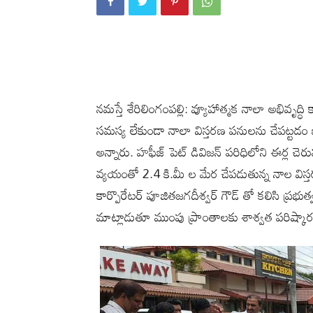
నమస్తే శేరిలింగంపల్లి: వ్యూహాత్మక నాలా అభివృద్
సమస్య లేకుండా నాలా విస్తరణ పనులను చేపట్టడం జర
అన్నారు. హఫీజ్ పెట్ డివిజన్ పరిధిలోని ఈర్ల చెర
వ్యయంతో 2.4 కి.మీ ల మేర చేపడుతున్న నాల విస
కార్పొరేటర్ పూజితజగదీశ్వర్ గౌడ్ తో కలిసి ప్ర
మాట్లాడుతూ ముంపు ప్రాంతాలకు శాశ్వత పరిష్కార