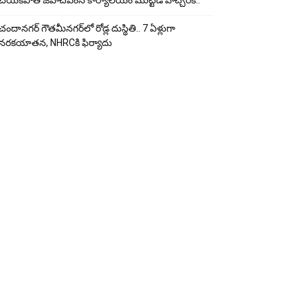
చేయ‌క‌పోతే జీహెచ్‌ఎంసీ కార్యాలయం ముట్టడి హెచ్చరిక..
చందానగర్ గౌతమీనగర్‌లో రోడ్ల దుస్థితి.. 7 ఏళ్లుగా
నరకయాతన, NHRCకి ఫిర్యాదు