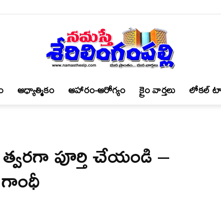
ం
ఆధ్యాత్మికం
ఆహారం-ఆరోగ్యం
క్రైం వార్త‌లు
లోకల్ టా
నమస్తే
 త్వరగా పూర్తి చేయండి –
శేరిలింగంపల్లి
 గాంధీ