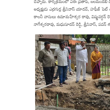
చెప్పారు. కార్యక్రమంలో ఏఈ ప్రతాప్, జలమండలి 
అధ్యక్షుడు ఎర్రగుడ్ల శ్రీనివాస్ యాదవ్, హఫీజ్ పె
కాలనీ వాసులు ఉమామహేశ్వర రావు, విష్ణువర్ధన్ రెడ
నాగేశ్వరరావు, మధుసూదన్ రెడ్డి, శ్రీనివాస్, పవన్ 