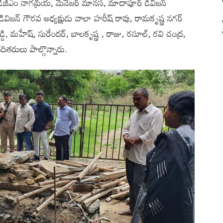
డీజీఎం నాగప్రియ, మేనేజర్ మానస, మాదాపూర్ డివిజన్
ట్ డివిజన్ గౌరవ అధ్యక్షుడు వాలా హరీష్ రావు, రామకృష్ణ నగర్
్డి, మహేష్, సురేందర్, బాలకృష్ణ , రాజు, రసూల్, రవి చంద్ర,
తదితరులు పాల్గొన్నారు.