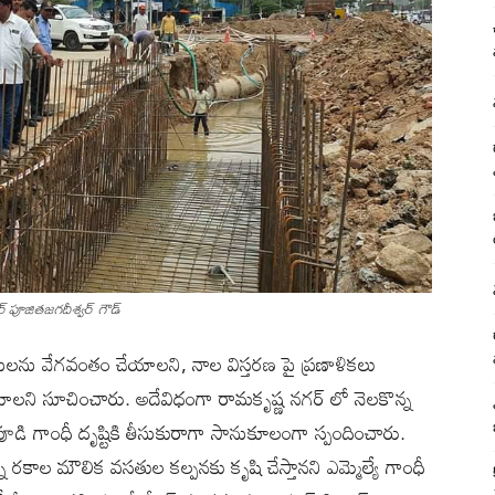
టర్ పూజితజగదీశ్వర్ గౌడ్
ణ పనులను వేగవంతం చేయాలని, నాల విస్తరణ పై ప్రణాళికలు
ేయాలని సూచించారు. అదేవిధంగా రామకృష్ణ నగర్ లో నెలకొన్న
ెకపూడి గాంధీ దృష్టికి తీసుకురాగా సానుకూలంగా స్పందించారు.
ని రకాల మౌలిక వసతుల కల్పనకు కృషి చేస్తానని ఎమ్మెల్యే గాంధీ