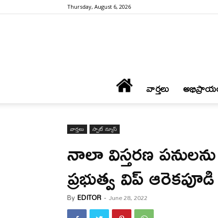
Thursday, August 6, 2026
వార్త‌లు
అభిప్రాయ
వార్త‌లు
స్పాట్ న్యూస్
నాలా విస్తరణ పనులను‌
ప్రభుత్వ విప్ ఆరెకపూడి
By
EDITOR
-
June 28, 2022