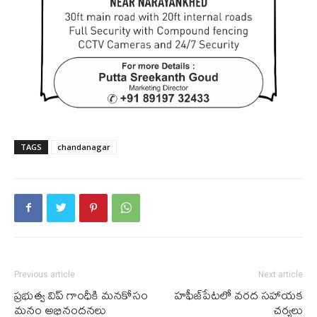
TAGS
chandanagar
Previous article
Next article
ప్రభుత్వ విప్ గాంధీకి మనకోసం
హ‌ఫీజ్‌పేట‌లో వ‌ర‌ద స‌హాయ‌క
మనం అభినందనలు
చ‌ర్య‌లు