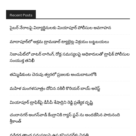
Recent Posts
సైబర్ నేరాలపై విద్యార్థినులకు మియాపూర్ పోలీసుల అవగాహన
మాదాపూర్‌లో అక్రమ ట్రామడాల్ ట్యాబ్లెట్ల విక్రయం బట్టబయలు
నిజాంపేట్‌లో వాటర్ లాగింగ్, రోడ్ల సమస్యలపై అధికారులతో ట్రాఫిక్ పోలీసుల
సంయుక్త తనిఖీ
తమ్మిడికుంట చెరువు త్వరలో ప్రజలకు అందుబాటులోకి
మహిళ మంగళసూత్రం దోచిన నకిలీ కొరియర్ బాయ్ అరెస్ట్
మియాపూర్ ట్రాఫిక్‌పై డీసీపీ శేషాద్రిని రెడ్డి ప్రత్యేక దృష్టి
చందానగర్ అంగన్‌వాడీ కేంద్రానికి గ్యాస్ స్టవ్ ను అందజేసిన పారునంది
శ్రీకాంత్
నడిగడ్డ తాండ సమస్యలపై ఉప కమిషనర్‌కు వినతి