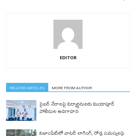
EDITOR
RELATED ARTICLES
MORE FROM AUTHOR
సైబర్ నేరాలపై విద్యార్థినులకు మియాపూర్
పోలీసుల అవగాహన
నిజాంపేట్‌లో వాటర్ లాగింగ్, రోడ్ల సమస్యలపై