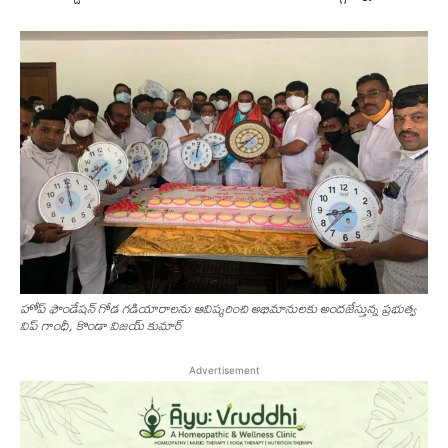
హోప్ ఫౌండేషన్ గోడ గడియారాలను ఆవిష్కరించి అభిమానులకు అందజేస్తున్న ప్రభుత్వ
విప్ గాంధీ, కొండా విజయ్ కుమార్
Advertisement