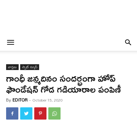
వార్త‌లు
స్పాట్ న్యూస్
గాంధీ జన్మదినం సందర్భంగా హోప్
ఫౌండేషన్ గోడ గడియారాల పంపిణీ
By
EDITOR
-
October 15, 2020