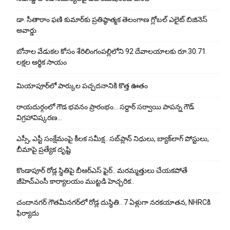
డా. సీతారాం ఫణి కుమార్‌కు ప్రతిష్ఠాత్మక తెలంగాణ గ్లోబల్ ఎలైట్ బిజినెస్
అవార్డు
బోనాల వేడుకల కోసం శేరిలింగంపల్లిలోని 92 దేవాలయాలకు రూ.30.71
లక్షల ఆర్థిక సాయం
మియాపూర్‌లో పార్కుల పచ్చదనానికి కొత్త ఊతం
రాయదుర్గంలో గౌడ భవనం ప్రారంభం… సర్దార్ సర్వాయి పాపన్న గౌడ్
విగ్రహావిష్కరణ…
ఎస్సీ, ఎస్టీ సంక్షేమంపై కీలక సమీక్ష.. సబ్‌ప్లాన్ నిధులు, బ్యాక్‌లాగ్ పోస్టులు,
బీమాపై ప్రత్యేక దృష్టి
కొండాపూర్ రోడ్ల స్థితిపై బీఆర్ఎస్ ఫైర్.. మరమ్మత్తులు చేయ‌క‌పోతే
జీహెచ్‌ఎంసీ కార్యాలయం ముట్టడి హెచ్చరిక..
చందానగర్ గౌతమీనగర్‌లో రోడ్ల దుస్థితి.. 7 ఏళ్లుగా నరకయాతన, NHRCకి
ఫిర్యాదు