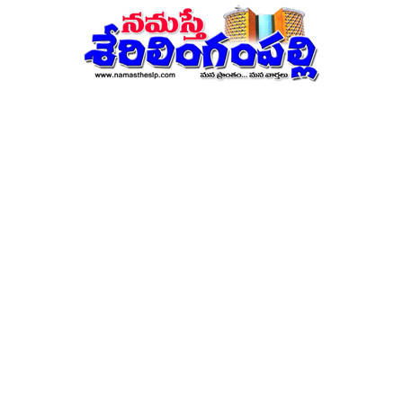
నమస్తే
శేరిలింగంపల్లి