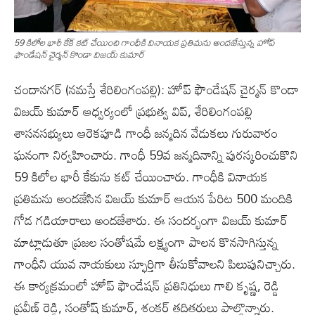
59 కిలోల భారీ కేక్ కట్ చేయించి గాంధీకి వినాయక ప్రతిమను అందజేస్తున్న హోప్
ఫౌండేషన్ చైర్మన్ కొండా విజయ్ కుమార్
చందానగర్ (నమస్తే శేరిలింగంపల్లి): హోప్ ఫౌండేషన్ చైర్మన్ కొండా
విజయ్ కుమార్ ఆధ్వర్యంలో ప్రభుత్వ విప్, శేరిలింగంపల్లి
శాసనసభ్యులు ఆరెకపూడి గాంధీ జన్మదిన వేడుకలు గురువారం
ఘనంగా నిర్వహించారు. గాంధీ 59వ జన్మదినాన్ని పురస్కరించుకొని
59 కిలోల భారీ కేకును కట్ చేయించారు. గాంధీకి వినాయక
ప్రతిమను అందజేసిన విజయ్ కుమార్ ఆయన పేరిట 500 మందికి
గోడ గడియారాలు అందజేశారు. ఈ సందర్భంగా విజయ్ కుమార్
మాట్లాడుతూ ప్రజల సంతోషమే లక్ష్యంగా పాలన కొనసాగిస్తున్న
గాంధీని యువ నాయకులు స్ఫూర్తిగా తీసుకోవాలని పిలుపునిచ్చారు.
ఈ కార్యక్రమంలో హోప్ ఫౌండేషన్ ప్రతినిధులు గాలి కృష్ణ, రెడ్డి
ప్రవీణ్ రెడ్డి, సంతోష్ కుమార్, శంకర్ తదితరులు పాల్గొన్నారు.