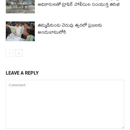
అధికారులతో ట్రాఫిక్ పోలీసుల సంయుక్త తనిఖీ
తమ్మిడికుంట చెరువు త్వరలో ప్రజలకు
అందుబాటులోకి
LEAVE A REPLY