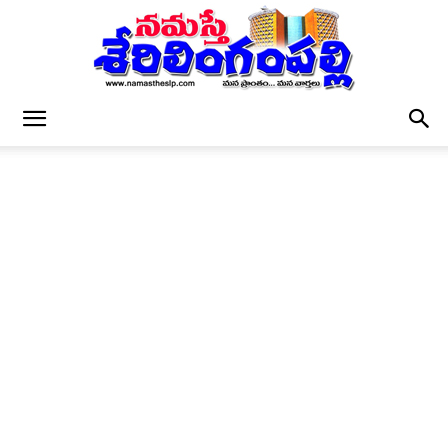
నమస్తే
శేరిలింగంపల్లి