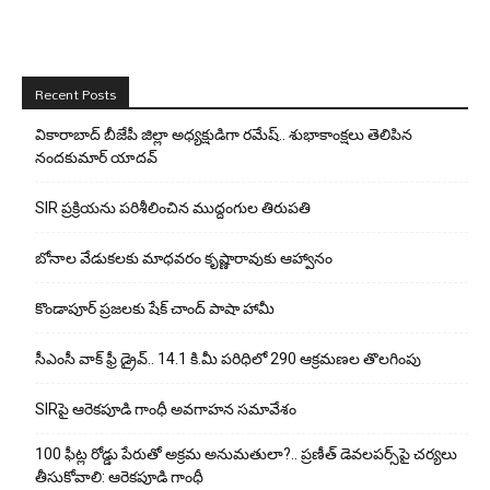
Recent Posts
వికారాబాద్ బీజేపీ జిల్లా అధ్యక్షుడిగా రమేష్‌.. శుభాకాంక్షలు తెలిపిన
నందకుమార్ యాదవ్
SIR ప్రక్రియను పరిశీలించిన ముద్దంగుల తిరుపతి
బోనాల వేడుకలకు మాధవరం కృష్ణారావుకు ఆహ్వానం
కొండాపూర్ ప్రజలకు షేక్ చాంద్ పాషా హామీ
సీఎంసీ వాక్ ఫ్రీ డ్రైవ్.. 14.1 కి.మీ పరిధిలో 290 ఆక్రమణల తొలగింపు
SIRపై ఆరెకపూడి గాంధీ అవగాహన సమావేశం
100 ఫీట్ల రోడ్డు పేరుతో అక్రమ అనుమతులా?.. ప్రణీత్ డెవలపర్స్‌పై చర్యలు
తీసుకోవాలి: ఆరెకపూడి గాంధీ