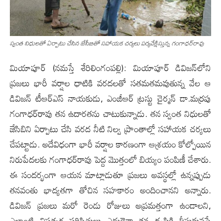
స్వంత నిధుల‌తో ఏర్పాటు చేసిన జేసీబితో స‌హాయ‌క చ‌ర్య‌లు ప‌ర్య‌వేక్షిస్తున్న గంగాధ‌ర్‌రావు
మియాపూర్ (న‌మ‌స్తే శేరిలింగంప‌ల్లి): మియాపూర్‌ డివిజ‌న్‌లోని
ప్ర‌జ‌లు భారీ వ‌ర్షాల ధాటికి వ‌ర‌ద‌ల‌తో స‌త‌మ‌త‌మ‌వుతున్న వేల ఆ
డివిజ‌న్‌ టీఆర్ఎస్ నాయ‌కుడు, ఎంజీఆర్ ట్ర‌స్టు చైర్మ‌న్ డా.మ‌ర్ర‌పు
గంగాధ‌ర్‌రావు త‌న ఉదార‌త‌ను చాటుకున్నాడు. త‌న స్వంత నిధుల‌తో
జేసిబిని ఏర్పాటు చేసి వ‌ర‌ద నీటి నిల్వ ప్రాంతాల్లో స‌హాయ‌క చ‌ర్య‌లు
చేప‌ట్టాడు. అదేవిధంగా భారీ వ‌ర్షాల కార‌ణంగా ఆశ్ర‌యం కోల్పోయిన
నిరుపేద‌ల‌కు గంగాధ‌ర్‌రావు పెద్ద మొత్తంలో బియ్యం పంపిణీ చేశారు.
ఈ సంద‌ర్భంగా ఆయ‌న మాట్లాడుతూ ప్రజ‌లు అవ‌స్థ‌ల్లో ఉన్న‌ప్పుడు
త‌న‌వంతు భాద్య‌త‌గా తోచిన స‌హ‌కారం అందించాన‌ని అన్నారు.
డివిజ‌న్ ప్ర‌జ‌లు మ‌రో రెండు రోజులు అప్ర‌మ‌త్తంగా ఉండాల‌ని,
ఎలాంటి విప‌త్క‌ర ప‌రిస్థితులు ఎదురైనా త‌న దృష్టికి తీసుకువ‌స్తే