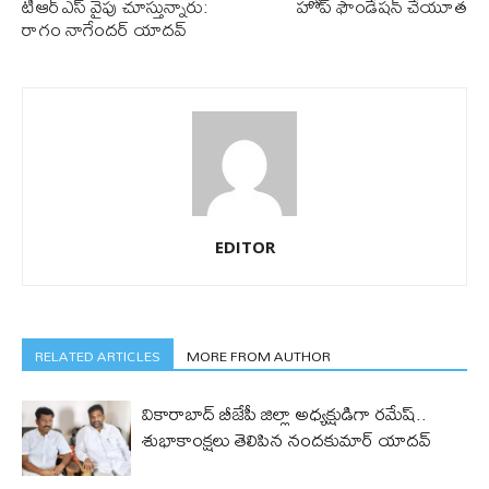
టీఆర్ఎస్ వైపు చూస్తున్నారు:
హోప్ ఫౌండేష‌న్ చేయూత
రాగం నాగేంద‌ర్ యాద‌వ్‌
EDITOR
RELATED ARTICLES
MORE FROM AUTHOR
వికారాబాద్ బీజేపీ జిల్లా అధ్యక్షుడిగా రమేష్‌..
శుభాకాంక్షలు తెలిపిన నందకుమార్ యాదవ్