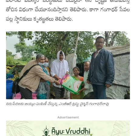
తోచిన విధంగా చేయూనందిస్తాన‌ని తెలిపారు. కాగా గంగాధ‌ర్ సేవ‌ల
ప‌ట్ల స్థానికులు కృత‌జ్ఞ‌త‌లు తెలిపారు.
నిరుపేద‌ల‌కు బియ్యం పంపిణీ చేస్తున్న ఎంజీఆర్ ట్ర‌స్టు చైర్మ‌న్ గంగాధ‌ర్‌రావు
Advertisement