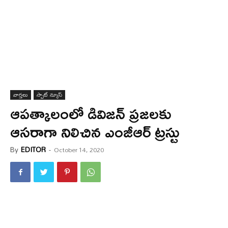
వార్త‌లు
స్పాట్ న్యూస్
ఆప‌త్కాలంలో డివిజ‌న్ ప్ర‌జ‌ల‌కు
ఆస‌రాగా నిలిచిన ఎంజీఆర్‌ ట్ర‌స్టు
By
EDITOR
-
October 14, 2020