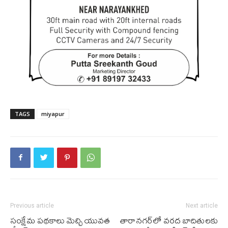
TAGS
miyapur
Previous article
Next article
సంక్షేమ ప‌థ‌కాలు మెచ్చి యువ‌త
తారాన‌గ‌ర్‌లో వ‌ర‌ద బాదితుల‌కు