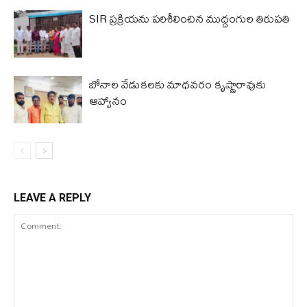
SIR ప్రక్రియను పరిశీలించిన ముద్దంగుల తిరుపతి
బోనాల వేడుకలకు మాధవరం కృష్ణారావుకు
ఆహ్వానం
LEAVE A REPLY