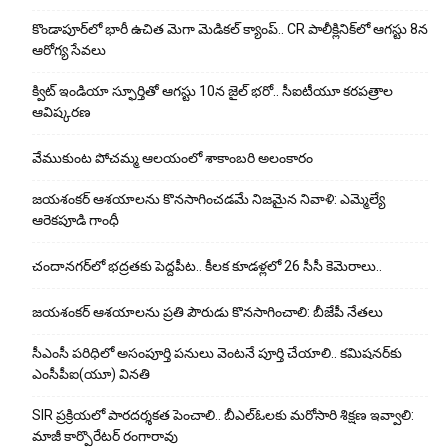
కొండాపూర్‌లో భారీ ఉచిత మెగా మెడికల్ క్యాంప్.. CR పాలీక్లినిక్‌లో ఆగస్టు 8న
ఆరోగ్య సేవలు
క్విట్ ఇండియా స్ఫూర్తితో ఆగస్టు 10న జైల్ భరో.. సీఐటీయూ కరపత్రాల
ఆవిష్కరణ
వేముకుంట పోచమ్మ ఆలయంలో శాకాంబరి అలంకారం
జయశంకర్ ఆశయాలను కొనసాగించడమే నిజమైన నివాళి: ఎమ్మెల్యే
ఆరెక‌పూడి గాంధీ
చందానగర్‌లో భద్రతకు పెద్దపీట.. కీలక కూడళ్లలో 26 సీసీ కెమెరాలు..
జయశంకర్ ఆశయాలను ప్రతి పౌరుడు కొనసాగించాలి: బీజేపీ నేతలు
సీఎంసీ పరిధిలో అసంపూర్తి పనులు వెంటనే పూర్తి చేయాలి.. కమిషనర్‌కు
ఎంసీపీఐ(యూ) వినతి
SIR ప్రక్రియలో పారదర్శకత పెంచాలి.. బీఎల్ఓలకు మరోసారి శిక్షణ ఇవ్వాలి:
మాజీ కార్పొరేటర్ రంగారావు