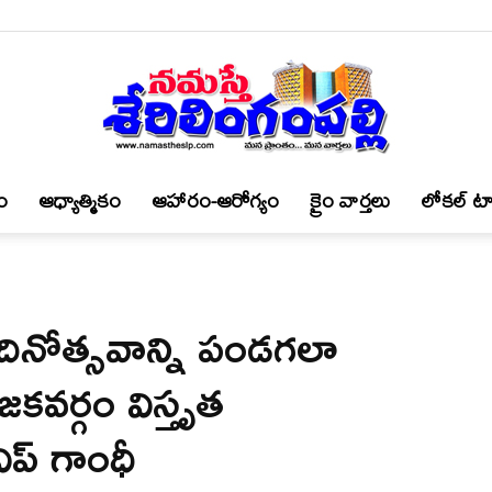
ం
ఆధ్యాత్మికం
ఆహారం-ఆరోగ్యం
క్రైం వార్త‌లు
లోకల్ టా
నమస్తే
వ దినోత్సవాన్ని పండగలా
శేరిలింగంపల్లి
కవర్గం విస్తృత
ిప్ గాంధీ