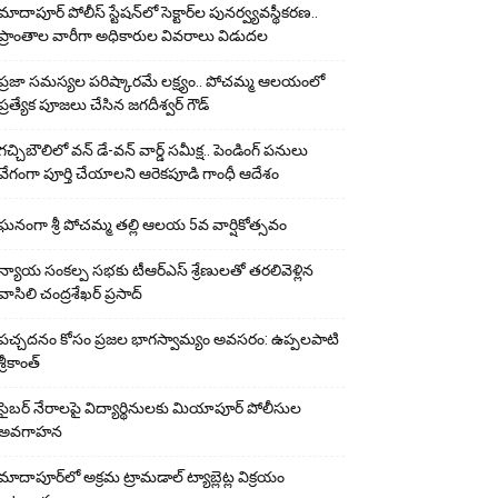
మాదాపూర్ పోలీస్‌ స్టేషన్‌లో సెక్టార్‌ల పునర్వ్యవస్థీకరణ..
ప్రాంతాల వారీగా అధికారుల వివరాలు విడుదల
ప్రజా సమస్యల పరిష్కారమే లక్ష్యం.. పోచమ్మ ఆలయంలో
ప్రత్యేక పూజలు చేసిన జగదీశ్వర్ గౌడ్
గచ్చిబౌలిలో వన్ డే-వన్ వార్డ్ సమీక్ష.. పెండింగ్ పనులు
వేగంగా పూర్తి చేయాలని ఆరెకపూడి గాంధీ ఆదేశం
ఘ‌నంగా శ్రీ పోచమ్మ త‌ల్లి ఆలయ 5వ వార్షికోత్సవం
న్యాయ సంక‌ల్ప స‌భ‌కు టీఆర్ఎస్ శ్రేణుల‌తో త‌ర‌లివెళ్లిన
వాసిలి చంద్ర‌శేఖ‌ర్ ప్ర‌సాద్
పచ్చదనం కోసం ప్రజల భాగస్వామ్యం అవసరం: ఉప్పలపాటి
శ్రీకాంత్
సైబర్ నేరాలపై విద్యార్థినులకు మియాపూర్ పోలీసుల
అవగాహన
మాదాపూర్‌లో అక్రమ ట్రామడాల్ ట్యాబ్లెట్ల విక్రయం