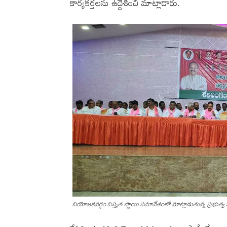
కార్యకర్తలను ఉద్దేశించి మాట్లాడారు.
నియోజకవర్గం విస్తృత స్థాయి సమావేశంలో మాట్లాడుతున్న ప్రభుత్