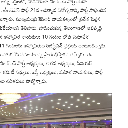
ులు అన్ని బస్తీలలో, వాడవాడలా టీఆర్ఎస్ పార్టీ జెండా
ీఆర్ఎస్ పార్టీ 21వ ఆవిర్భావ దినోత్సవాన్ని పార్టీ సాధించిన
రు. ముఖ్యమంత్రి కెసిఆర్ నాయకత్వంలో ప్రవేశ పెట్టిన
త కృషిచేయాలని తెలిపారు. సాధించుకున్న తెలంగాణలో అభివృద్ధి
 27న ఆహ్వానిత నాయకులు 10 గంటల లోపు సమావేశ
 గంటలకు ఆహ్వానితుల రిజిస్ట్రేషన్ ప్రక్రియ ఉంటుందన్నారు.
ను ఎగురవేసి సమావేశాన్ని ప్రారంభిస్తారని చెప్పారు. ఈ
టిఆర్ఎస్ పార్టీ అధ్యక్షులు, గౌరవ అధ్యక్షులు, సీనియర్
కమిటీ సభ్యులు, బస్తీ అధ్యక్షులు, మహిళ నాయకులు, పార్టీ
లు తదితరులు పాల్గొన్నారు.