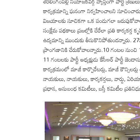
శేరిలింగంపల్లి నియోజకవర్గ వ్యాప్తంగా పార్టీ శ్రేణ
కార్యక్రమాన్ని ఘనంగా నిర్వహించాలని సూచించారు. ట
విజయాలకు సూచికగా ఒక పండుగలా జరుపుకోవాలన్నా
సంక్షేమ పథకాలు ప్రజల్లోకి చేరేలా ప్రతి కార్యకర్
ఉద్యమాన్ని ముందుకు తీసుకొనిపోతుందన్నారు.
ప్రాంగణానికి చేరుకోవాలన్నారు.10 గంటల నుంచి 11
11 గంటలకు పార్టీ అధ్యక్షుడు కేసీఆర్ పార్టీ జెండా
కార్యక్రమంలో మాజీ కార్పొరేటర్లు, మాజీ కౌన్సిలర్లు 
నాయకులు, నాయకులు, కార్యకర్తలు, వార్డు, ఏరియా 
ప్రధాన, అనుబంధ కమిటీలు, బస్తీ కమిటీల ప్రతినిధు