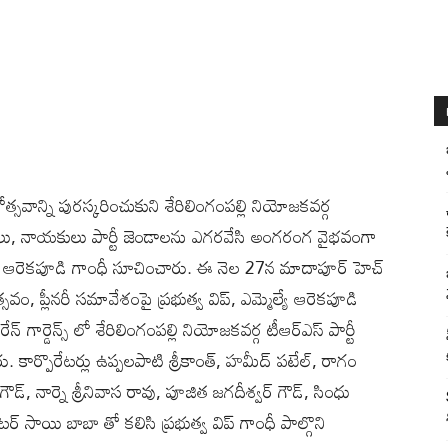
ినోత్సవాన్ని పురస్కరించుకుని శేరిలింగంపల్లి నియోజకవర్గ
్యకర్తలు, నాయకులు పార్టీ జెండాలను ఎగరవేసి అంగరంగ వైభవంగా
ల్యే ఆరెకపూడి గాంధీ సూచించారు. ఈ నెల 27న మాదాపూర్ హెచ్
సవం, ప్లీనరీ సమావేశంపై ప్రభుత్వ విప్, ఎమ్మెల్యే ఆరెకపూడి
ార్డెన్స్ లో శేరిలింగంపల్లి నియోజకవర్గ టీఆర్ఎస్ పార్టీ
రు. కార్పొరేటర్లు ఉప్పలపాటి శ్రీకాంత్, హమీద్ పటేల్, రాగం
ౌడ్, నార్నె శ్రీనివాస రావు, పూజిత జగదీశ్వర్ గౌడ్, సింధు
ేటర్ సాయి బాబా తో కలిసి ప్రభుత్వ విప్ గాంధీ పాల్గొని