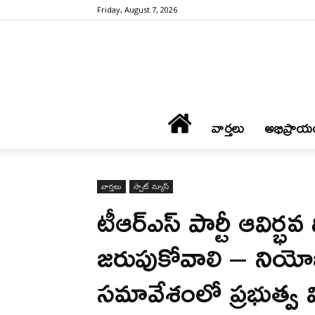
Friday, August 7, 2026
వార్త‌లు
అభిప్రాయ
వార్త‌లు
స్పాట్ న్యూస్
టీఆర్ఎస్ పార్టీ ఆవిర్భ
జరుపుకోవాలి – నియోజ
సమావేశంలో ప్రభుత్వ వ