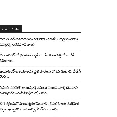
Recent Posts
జయశంకర్ ఆశయాలను కొనసాగించడమే నిజమైన నివాళి:
ఎమ్మెల్యే ఆరెక‌పూడి గాంధీ
చందానగర్‌లో భద్రతకు పెద్దపీట.. కీలక కూడళ్లలో 26 సీసీ
కెమెరాలు..
జయశంకర్ ఆశయాలను ప్రతి పౌరుడు కొనసాగించాలి: బీజేపీ
నేతలు
సీఎంసీ పరిధిలో అసంపూర్తి పనులు వెంటనే పూర్తి చేయాలి..
కమిషనర్‌కు ఎంసీపీఐ(యూ) వినతి
SIR ప్రక్రియలో పారదర్శకత పెంచాలి.. బీఎల్ఓలకు మరోసారి
శిక్షణ ఇవ్వాలి: మాజీ కార్పొరేటర్ రంగారావు