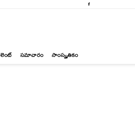
లెంట్
స‌మాచారం
సాంస్కృతికం