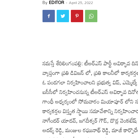
By
EDITOR
-
April 25, 2022
నమస్తే శేరిలింగంపల్లి: టీఆర్ఎస్ పార్టీ ఆవిర్భావ ద
వ్యాప్తంగా ప్రతి డివిజన్ లో, ప్రతి కాలనీలో కార
ఓ పండగలా నిర్వహించాలని ప్రభుత్వ విప్, ఎమ్మె
ఐసీసీలో నిర్వహించనున్న టీఆర్ఎస్ ఆవిర్భావ దినోత్
గాంధీ ఆధ్వర్యంలో సోమవారం మియాపూర్ లోని నరేన్ గ
కార్యకర్తల విస్తృత స్థాయి సమావేశాన్ని నిర్వహించా
నాగేందర్ యాదవ్, జగదీశ్వర్ గౌడ్, దొడ్ల వెంకటేష్ గ
ఆదర్శ్ రెడ్డి, మంజుల రఘునాథ్ రెడ్డి, మాజీ కార్పొర