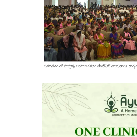
సమావేశం లో పాల్గొన్న నియోజకవర్గం టీఆర్ఎస్ ‌నాయకులు, కార్యకర