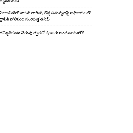
బట్టబయలు
నిజాంపేట్‌లో వాటర్ లాగింగ్, రోడ్ల సమస్యలపై అధికారులతో
ట్రాఫిక్ పోలీసుల సంయుక్త తనిఖీ
తమ్మిడికుంట చెరువు త్వరలో ప్రజలకు అందుబాటులోకి