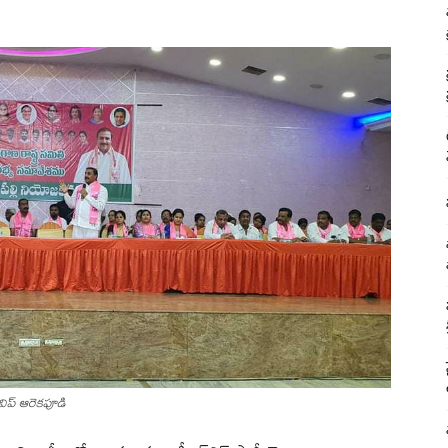
వ విప్ ఆరెకపూడి