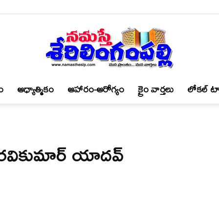
ం
ఆధ్యాత్మికం
ఆహారం-ఆరోగ్యం
క్రైం వార్త‌లు
లోకల్ టా
నమస్తే
 ర‌వికుమార్ యాద‌వ్
శేరిలింగంపల్లి