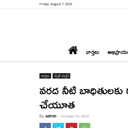
Friday, August 7, 2026
వార్త‌లు
అభిప్రాయ
వార్త‌లు
స్పాట్ న్యూస్
వ‌రద నీటి బాధితుల‌కు
చేయూత
By
admin
-
October 15, 2020