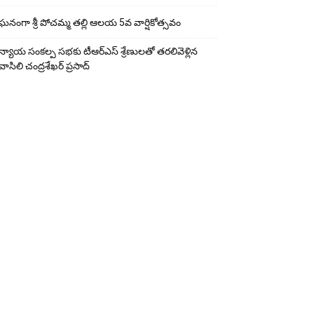
ఘ‌నంగా శ్రీ పోచమ్మ త‌ల్లి ఆలయ 5వ వార్షికోత్సవం
న్యాయ సంక‌ల్ప స‌భ‌కు టీఆర్ఎస్ శ్రేణుల‌తో త‌ర‌లివెళ్లిన
వాసిలి చంద్ర‌శేఖ‌ర్ ప్ర‌సాద్