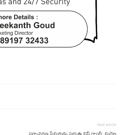
Next article
పర్యావరణ ప్రేమికుడు ప్రభుత్వ విప్ గాంధీ: మిద్దెల