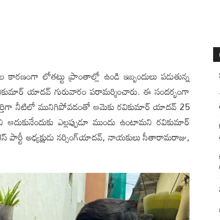
‌ర్షాల కార‌ణంగా లోత‌ట్టు ప్రాంతాల్లో ఉండి ఇబ్బందులు ప‌డుతున్న
ార్జి ర‌వికుమార్ యాద‌వ్ గురువారం ప‌రామ‌ర్శించారు. ఈ సంద‌ర్భంగా
 పూర్తిగా నీటిలో మునిగిపోవ‌డంతో ఆమెకు ర‌వికుమార్ యాద‌వ్ 25
ిని ఆదుకునేందుకు ఎల్ల‌ప్పుడూ ముందు ఉంటామని ర‌వికుమార్
స్ పార్టీ అధ్య‌క్షుడు న‌ర్సింగ్‌యాద‌వ్‌, నాయ‌కులు సీతారామ‌రాజు,