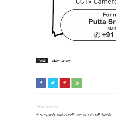
TAGS
allwyn colony
Previous article
గుడ్ల ధ‌న‌ల‌క్ష్మి ఆధ్వ‌ర్యంలో ప్ర‌భుత్వ విప్ ఆరెక‌పూడి