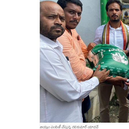
బియ్యం పంపిణీ చేస్తున్న ర‌వికుమార్ యాద‌వ్