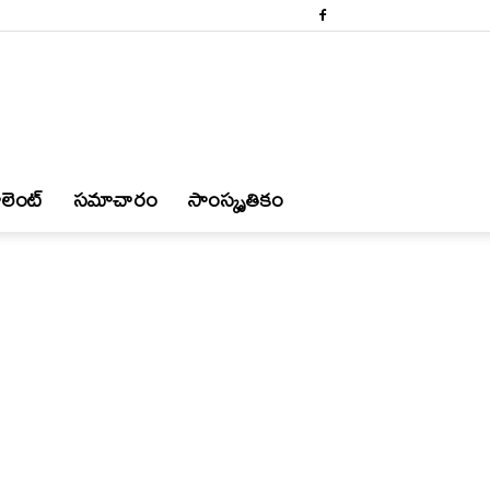
లెంట్
స‌మాచారం
సాంస్కృతికం