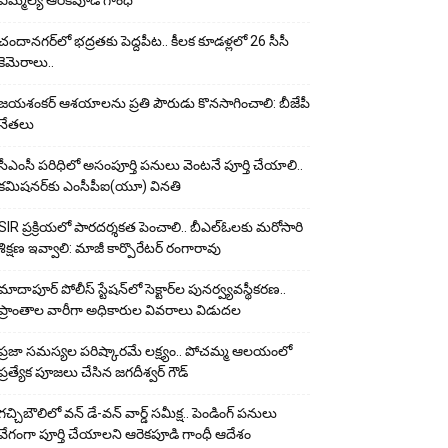
ఎమ్మెల్యే ఆరెక‌పూడి గాంధీ
చందానగర్‌లో భద్రతకు పెద్దపీట.. కీలక కూడళ్లలో 26 సీసీ
కెమెరాలు..
జయశంకర్ ఆశయాలను ప్రతి పౌరుడు కొనసాగించాలి: బీజేపీ
నేతలు
సీఎంసీ పరిధిలో అసంపూర్తి పనులు వెంటనే పూర్తి చేయాలి..
కమిషనర్‌కు ఎంసీపీఐ(యూ) వినతి
SIR ప్రక్రియలో పారదర్శకత పెంచాలి.. బీఎల్ఓలకు మరోసారి
శిక్షణ ఇవ్వాలి: మాజీ కార్పొరేటర్ రంగారావు
మాదాపూర్ పోలీస్‌ స్టేషన్‌లో సెక్టార్‌ల పునర్వ్యవస్థీకరణ..
ప్రాంతాల వారీగా అధికారుల వివరాలు విడుదల
ప్రజా సమస్యల పరిష్కారమే లక్ష్యం.. పోచమ్మ ఆలయంలో
ప్రత్యేక పూజలు చేసిన జగదీశ్వర్ గౌడ్
గచ్చిబౌలిలో వన్ డే-వన్ వార్డ్ సమీక్ష.. పెండింగ్ పనులు
వేగంగా పూర్తి చేయాలని ఆరెకపూడి గాంధీ ఆదేశం