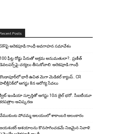
Recent Posts
SIRపై ఆరెకపూడి గాంధీ అవగాహన సమావేశం
100 ఫీట్ల రోడ్డు పేరుతో అక్రమ అనుమతులా?.. ప్రణీత్
డెవలపర్స్‌పై చర్యలు తీసుకోవాలి: ఆరెకపూడి గాంధీ
కొండాపూర్‌లో భారీ ఉచిత మెగా మెడికల్ క్యాంప్.. CR
పాలీక్లినిక్‌లో ఆగస్టు 8న ఆరోగ్య సేవలు
క్విట్ ఇండియా స్ఫూర్తితో ఆగస్టు 10న జైల్ భరో.. సీఐటీయూ
కరపత్రాల ఆవిష్కరణ
వేముకుంట పోచమ్మ ఆలయంలో శాకాంబరి అలంకారం
జయశంకర్ ఆశయాలను కొనసాగించడమే నిజమైన నివాళి: