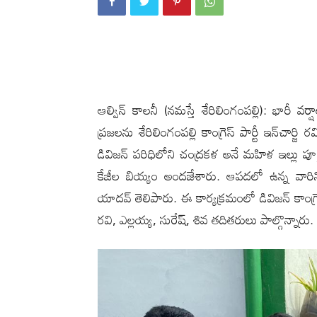
ఆల్విన్ కాలనీ (న‌మ‌స్తే శేరిలింగంప‌ల్లి): భారీ వ
ప్ర‌జ‌ల‌ను శేరిలింగంప‌ల్లి కాంగ్రెస్ పార్టీ ఇన్‌చ
డివిజ‌న్ ప‌రిధిలోని చంద్ర‌క‌ళ అనే మ‌హిళ ఇల్లు
కేజీల బియ్యం అంద‌జేశారు. ఆప‌ద‌లో ఉన్న వార
యాద‌వ్ తెలిపారు. ఈ కార్య‌క్ర‌మంలో డివిజ‌న్ కాంగ్రె
ర‌వి, ఎల్ల‌య్య‌, సురేష్‌, శివ త‌దిత‌రులు పాల్గొన్నారు.