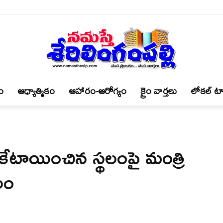
ం
ఆధ్యాత్మికం
ఆహారం-ఆరోగ్యం
క్రైం వార్త‌లు
లోకల్ టా
నమస్తే
 కేటాయించిన స్థలంపై మంత్రి
శేరిలింగంపల్లి
లం