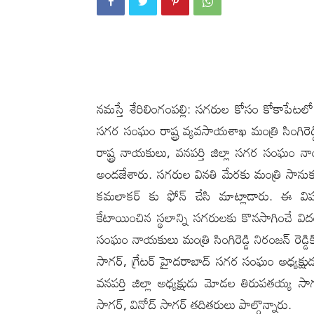
నమస్తే శేరిలింగంపల్లి: సగరుల కోసం కోకాపేటలో 
సగర సంఘం రాష్ట్ర వ్యవసాయశాఖ మంత్రి సింగిరెడ
రాష్ట్ర నాయకులు, వనపర్తి జిల్లా సగర సంఘం నాయ
అందజేశారు. సగరుల వినతి మేరకు మంత్రి సానుకు
కమలాకర్ కు ఫోన్ చేసి మాట్లాడారు. ఈ విషయాన
కేటాయించిన స్థలాన్ని సగరులకు కొనసాగించే వ
సంఘం నాయకులు మంత్రి సింగిరెడ్డి నిరంజన్ రెడ్డికి
సాగర్, గ్రేటర్ హైదరాబాద్ సగర సంఘం అధ్యక్షుడు
వనపర్తి జిల్లా అధ్యక్షుడు మోడల తిరుపతయ్య సాగర
సాగర్, వినోద్ సాగర్ తదితరులు పాల్గొన్నారు.