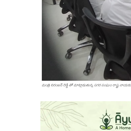
మంత్రి నిరంజన్ రెడ్డి తో మాట్లాడుతున్న సగర సంఘం రాష్ట్ర నాయక