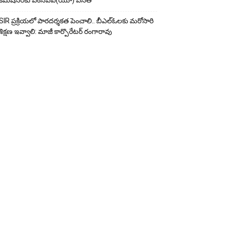
కమిషనర్‌కు ఎంసీపీఐ(యూ) వినతి
SIR ప్రక్రియలో పారదర్శకత పెంచాలి.. బీఎల్ఓలకు మరోసారి
శిక్షణ ఇవ్వాలి: మాజీ కార్పొరేటర్ రంగారావు