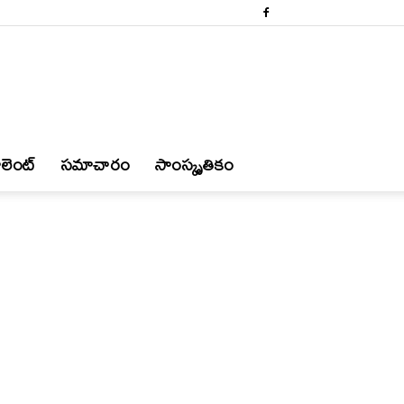
లెంట్
స‌మాచారం
సాంస్కృతికం