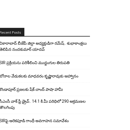
Recent Posts
వికారాబాద్ బీజేపీ జిల్లా అధ్యక్షుడిగా రమేష్‌.. శుభాకాంక్షలు
తెలిపిన నందకుమార్ యాదవ్
SIR ప్రక్రియను పరిశీలించి ముద్దంగుల తిరుపతి
బోనాల వేడుకలకు మాధవరం కృష్ణారావుకు ఆహ్వానం
కొండాపూర్ ప్రజలకు షేక్ చాంద్ పాషా హామీ
సీఎంసీ వాక్ ఫ్రీ డ్రైవ్.. 14.1 కి.మీ పరిధిలో 290 ఆక్రమణల
తొలగింపు
SIRపై ఆరెకపూడి గాంధీ అవగాహన సమావేశం