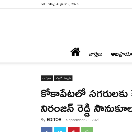
Saturday, August 8, 2026
వార్త‌లు
అభిప్రాయ
వార్త‌లు
స్పాట్ న్యూస్
కోకాపేటలో స‌గ‌రుల‌కు
నిరంజ‌న్ రెడ్డి సానుకూ
By
EDITOR
-
September 23, 2021