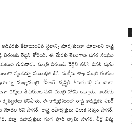
ఇదివరకు కేటాయించిన స్థలాన్ని మార్చకుండా చూడాలని రాష్ట్ర
్డి నిరంజన్ రెడ్డిని కోరింది. ఈ మేరకు తెలంగాణ సగర సంఘం
కులు గురువారం మంత్రి నిరంజన్ రెడ్డిని కలిసి వినతి పత్రం
లంగా స్పందిస్తూ సంబంధిత బిసి సంక్షేమ శాఖ మంత్రి గంగుల
్ని ముఖ్యమంత్రి కేసీఆర్ దృష్టికి తీసుకువెళ్లి ముందుగా
ిదంగా చర్యలు తీసుకుంటామని మంత్రి హామీ ఇచ్చారు. అందుకు
 కృతజ్ఞతలు తెలిపారు. ఈ కార్యక్రమంలో రాష్ట్ర అధ్యక్షుడు శేఖర్
 మోడల రవి సాగర్, రాష్ట్ర ఉపాధ్యక్షులు చిలుక సత్యం సాగర్,
్, జిల్లా ఉపాధ్యక్షులు గంగ పూరి స్వామి సాగర్, చీర్ల విష్ణు