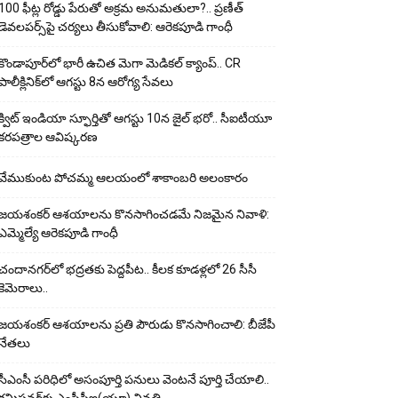
100 ఫీట్ల రోడ్డు పేరుతో అక్రమ అనుమతులా?.. ప్రణీత్
డెవలపర్స్‌పై చర్యలు తీసుకోవాలి: ఆరెకపూడి గాంధీ
కొండాపూర్‌లో భారీ ఉచిత మెగా మెడికల్ క్యాంప్.. CR
పాలీక్లినిక్‌లో ఆగస్టు 8న ఆరోగ్య సేవలు
క్విట్ ఇండియా స్ఫూర్తితో ఆగస్టు 10న జైల్ భరో.. సీఐటీయూ
కరపత్రాల ఆవిష్కరణ
వేముకుంట పోచమ్మ ఆలయంలో శాకాంబరి అలంకారం
జయశంకర్ ఆశయాలను కొనసాగించడమే నిజమైన నివాళి:
ఎమ్మెల్యే ఆరెక‌పూడి గాంధీ
చందానగర్‌లో భద్రతకు పెద్దపీట.. కీలక కూడళ్లలో 26 సీసీ
కెమెరాలు..
జయశంకర్ ఆశయాలను ప్రతి పౌరుడు కొనసాగించాలి: బీజేపీ
నేతలు
సీఎంసీ పరిధిలో అసంపూర్తి పనులు వెంటనే పూర్తి చేయాలి..