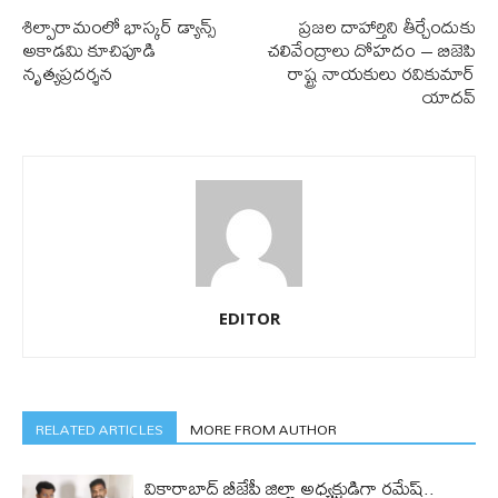
శిల్పారామంలో భాస్కర్ డ్యాన్స్
ప్రజల దాహార్తిని తీర్చేందుకు
అకాడమి కూచిపూడి
చలివేంద్రాలు దోహదం – బిజెపి
నృత్యప్రదర్శన
రాష్ట్ర నాయకులు రవికుమార్
యాదవ్
EDITOR
RELATED ARTICLES
MORE FROM AUTHOR
వికారాబాద్ బీజేపీ జిల్లా అధ్యక్షుడిగా రమేష్‌..