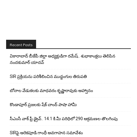
Recent Posts
వికారాబాద్ బీజేపీ జిల్లా అధ్యక్షుడిగా రమేష్‌.. శుభాకాంక్షలు తెలిపిన
నందకుమార్ యాదవ్
SIR ప్రక్రియను పరిశీలించిన ముద్దంగుల తిరుపతి
బోనాల వేడుకలకు మాధవరం కృష్ణారావుకు ఆహ్వానం
కొండాపూర్ ప్రజలకు షేక్ చాంద్ పాషా హామీ
సీఎంసీ వాక్ ఫ్రీ డ్రైవ్.. 14.1 కి.మీ పరిధిలో 290 ఆక్రమణల తొలగింపు
SIRపై ఆరెకపూడి గాంధీ అవగాహన సమావేశం