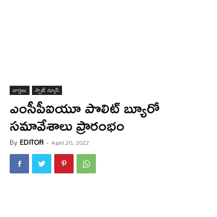
వార్త‌లు
స్పాట్ న్యూస్
ఎంసీపీఐయూ పొలిట్ బ్యూరో
సమావేశాలు ప్రారంభం
By
EDITOR
-
April 20, 2022