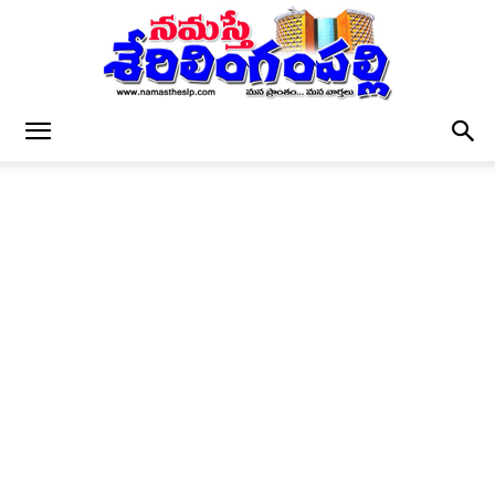
నమస్తే
శేరిలింగంపల్లి