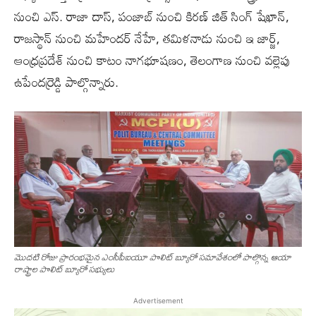
నుంచి ఎస్. రాజా దాస్, పంజాబ్ నుంచి కిరణ్ జిత్ సింగ్ షేఖాన్,
రాజస్థాన్ నుంచి మహేందర్ నేహే, తమిళనాడు నుంచి ఇ జార్జ్,
ఆంధ్రప్రదేశ్ నుంచి కాటం నాగభూషణం, తెలంగాణ నుంచి వల్లెపు
ఉపేందర్రెడ్డి పాల్గొన్నారు.
మొదటి రోజు ప్రారంభమైన ఎంసీపీఐయూ పొలిట్ బ్యూరో సమావేశంలో పాల్గొన్న ఆయా
రాష్ట్రాల పొలిట్ బ్యూరో సభ్యులు
Advertisement