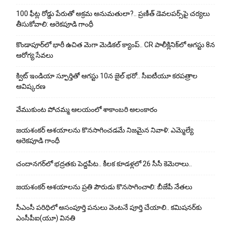
100 ఫీట్ల రోడ్డు పేరుతో అక్రమ అనుమతులా?.. ప్రణీత్ డెవలపర్స్‌పై చర్యలు
తీసుకోవాలి: ఆరెకపూడి గాంధీ
కొండాపూర్‌లో భారీ ఉచిత మెగా మెడికల్ క్యాంప్.. CR పాలీక్లినిక్‌లో ఆగస్టు 8న
ఆరోగ్య సేవలు
క్విట్ ఇండియా స్ఫూర్తితో ఆగస్టు 10న జైల్ భరో.. సీఐటీయూ కరపత్రాల
ఆవిష్కరణ
వేముకుంట పోచమ్మ ఆలయంలో శాకాంబరి అలంకారం
జయశంకర్ ఆశయాలను కొనసాగించడమే నిజమైన నివాళి: ఎమ్మెల్యే
ఆరెక‌పూడి గాంధీ
చందానగర్‌లో భద్రతకు పెద్దపీట.. కీలక కూడళ్లలో 26 సీసీ కెమెరాలు..
జయశంకర్ ఆశయాలను ప్రతి పౌరుడు కొనసాగించాలి: బీజేపీ నేతలు
సీఎంసీ పరిధిలో అసంపూర్తి పనులు వెంటనే పూర్తి చేయాలి.. కమిషనర్‌కు
ఎంసీపీఐ(యూ) వినతి