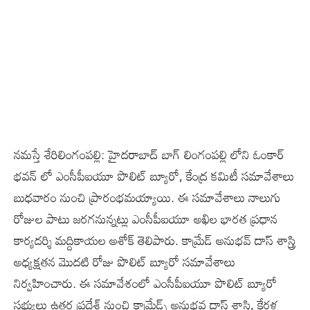
నమస్తే శేరిలింగంపల్లి: హైదరాబాద్ బాగ్ లింగంపల్లి లోని ఓంకార్
భవన్ లో ఎంసీపీఐయూ ‌పొలిట్ బ్యూరో,‌ కేంద్ర కమిటీ సమావేశాలు
బుధవారం నుంచి ప్రారంభమయ్యాయి. ఈ సమావేశాలు నాలుగు
రోజుల పాటు‌ జరగనున్నట్లు ఎంసీపీఐయూ అఖిల‌‌ భారత ప్రధాన
కార్యదర్శి మద్దికాయల అశోక్ తెలిపారు. కామ్రేడ్ అనుభవ్ దాస్ శాస్త్రి
అధ్యక్షతన మొదటి రోజు పొలిట్ బ్యూరో సమావేశాలు
నిర్వహించారు. ఈ సమావేశంలో ఎంసీపీఐయూ పొలిట్ బ్యూరో
సభ్యులు ఉత్తర ప్రదేశ్ నుంచి కామ్రేడ్స్ అనుభవ దాస్ శాస్త్రి, కేరళ