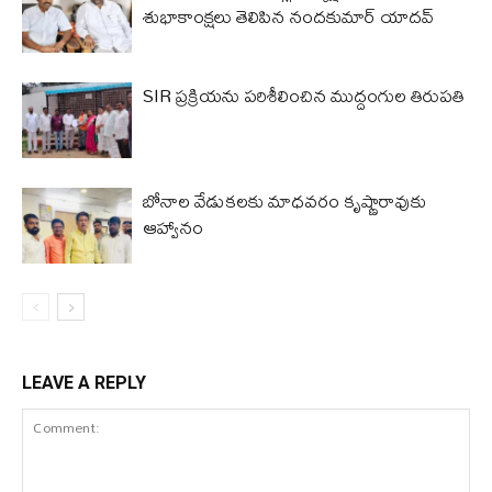
శుభాకాంక్షలు తెలిపిన నందకుమార్ యాదవ్
SIR ప్రక్రియను పరిశీలించిన ముద్దంగుల తిరుపతి
బోనాల వేడుకలకు మాధవరం కృష్ణారావుకు
ఆహ్వానం
LEAVE A REPLY