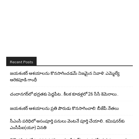
Recent Posts
జయశంకర్ ఆశయాలను కొనసాగించడమే నిజమైన నివాళి: ఎమ్మెల్యే
ఆరెక‌పూడి గాంధీ
చందానగర్‌లో భద్రతకు పెద్దపీట.. కీలక కూడళ్లలో 26 సీసీ కెమెరాలు..
జయశంకర్ ఆశయాలను ప్రతి పౌరుడు కొనసాగించాలి: బీజేపీ నేతలు
సీఎంసీ పరిధిలో అసంపూర్తి పనులు వెంటనే పూర్తి చేయాలి.. కమిషనర్‌కు
ఎంసీపీఐ(యూ) వినతి