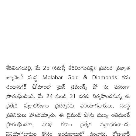
శేరిలింగంపల్లి, మే 25 (న‌మ‌స్తే శేరిలింగంపల్లి): ప్రపంచ ప్రఖ్యాత
జ్యూవెలరీ సంస్థ Malabar Gold & Diamonds తమ
చందానగర్ షోరూంలో మైన్ డైమండ్స్ షో ను ఘనంగా
ప్రారంభించింది. మే 24 నుంచి 31 వరకు నిర్వహించ‌నున్న‌ ఈ
ప్రత్యేక వజ్రాభరణాల ప్రదర్శనకు వినియోగదారులు, సంస్థ
ప్రతినిధులు హాజరయ్యారు. ఈ డైమండ్ షోను ముఖ్య అతిథులచే
ప్రారంభించగా, వివిధ రకాల ప్రత్యేక వజ్రాభరణాలను
వినియోగదారుల కోసం అందుబాటులో ఉంచారు. రోజువారీ