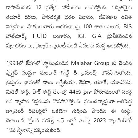
కాపాడేందుకు 12 ప్రత్యేక హామీలను అందిస్తోంది. క‌చ్చితమైన
తయారీ ధరలు, పారదర్శక ధరల విధానం, జీవితకాల ఉచిత
నిర్వహణ, పాత బంగారు ఆభరణాలపై 100 శాతం విలువ, BIS
హాల్‌మార్క్ HUID బంగారం, IGI, GIA ధ్రువీకరించిన
వజ్రాభరణాలు, బైబ్యాక్ గ్యారెంటీ వంటి సేవలను సంస్థ అందిస్తోంది.
1993లో కేరళలో స్థాపించబడిన Malabar Group కు చెందిన
ఫ్లాగ్షిప్ సంస్థగా మలబార్ గోల్డ్ & డైమండ్స్ కొనసాగుతోంది.
ప్రస్తుతం భారత్‌తో పాటు ఆస్ట్రేలియా, కెనడా, యూకే, యూఎస్ఏ,
మిడిల్ ఈస్ట్, ఫార్ ఈస్ట్ దేశాల్లో 445కి పైగా షోరూములతో సంస్థ
తన వ్యాపార విస్తరణను కొనసాగిస్తోంది. ప్రపంచవ్యాప్తంగా అతిపెద్ద
జ్యూవెలరీ రిటైలర్లలో ఒకటిగా గుర్తింపు పొందిన ఈ సంస్థ,
డెలాయిట్ గ్లోబల్ పవర్స్ ఆఫ్ లగ్జరీ గూడ్స్ 2023 ర్యాంకింగ్‌లో
19వ స్థానాన్ని దక్కించుకుంది.