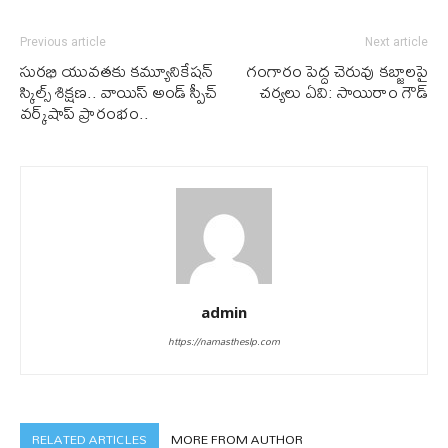
Previous article
Next article
సురభి యువతకు కమ్యూనికేషన్
గంగారం పెద్ద చెరువు కబ్జాలపై
స్కిల్స్ శిక్షణ.. వాయిస్ అండ్ స్పీచ్
చ‌ర్య‌లు ఏవి: సాయిరాం గౌడ్
వర్క్‌షాప్ ప్రారంభం..
admin
https://namastheslp.com
RELATED ARTICLES
MORE FROM AUTHOR