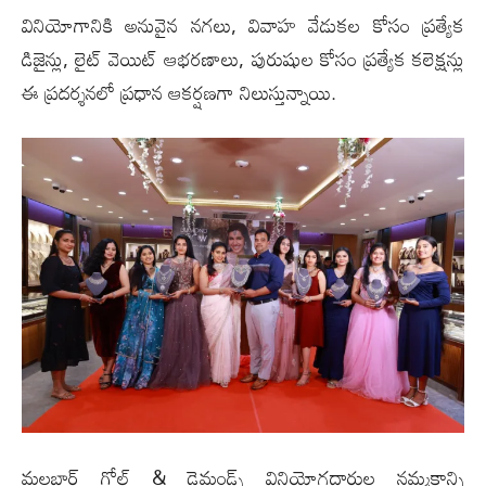
వినియోగానికి అనువైన నగలు, వివాహ వేడుకల కోసం ప్రత్యేక
డిజైన్లు, లైట్ వెయిట్ ఆభరణాలు, పురుషుల కోసం ప్రత్యేక కలెక్షన్లు
ఈ ప్రదర్శనలో ప్రధాన ఆకర్షణగా నిలుస్తున్నాయి.
మలబార్ గోల్డ్ & డైమండ్స్ వినియోగదారుల నమ్మకాన్ని