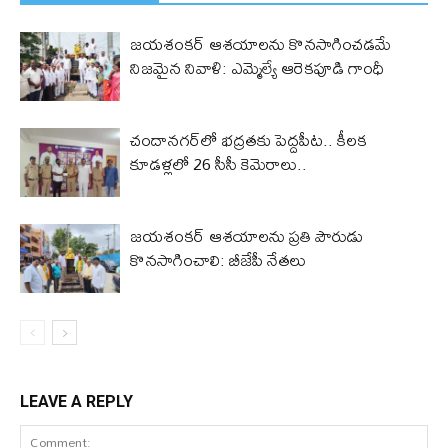
జయశంకర్ ఆశయాలను కొనసాగించడమే
నిజమైన నివాళి: ఎమ్మెల్యే ఆరెక‌పూడి గాంధీ
చందానగర్‌లో భద్రతకు పెద్దపీట.. కీలక
కూడళ్లలో 26 సీసీ కెమెరాలు..
జయశంకర్ ఆశయాలను ప్రతి పౌరుడు
కొనసాగించాలి: బీజేపీ నేతలు
LEAVE A REPLY