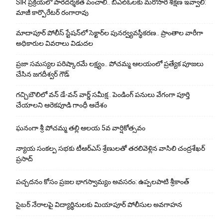
SIR ప్రక్రియలో పారదర్శకత పెంచాలి.. బీఎల్ఓలకు మరోసారి శిక్షణ ఇవ్వాలి:
మాజీ కార్పొరేటర్ రంగారావు
మాదాపూర్ పోలీస్‌ స్టేషన్‌లో సెక్టార్‌ల పునర్వ్యవస్థీకరణ.. ప్రాంతాల వారీగా
అధికారుల వివరాలు విడుదల
ప్రజా సమస్యల పరిష్కారమే లక్ష్యం.. పోచమ్మ ఆలయంలో ప్రత్యేక పూజలు
చేసిన జగదీశ్వర్ గౌడ్
గచ్చిబౌలిలో వన్ డే-వన్ వార్డ్ సమీక్ష.. పెండింగ్ పనులు వేగంగా పూర్తి
చేయాలని ఆరెకపూడి గాంధీ ఆదేశం
ఘ‌నంగా శ్రీ పోచమ్మ త‌ల్లి ఆలయ 5వ వార్షికోత్సవం
న్యాయ సంక‌ల్ప స‌భ‌కు టీఆర్ఎస్ శ్రేణుల‌తో త‌ర‌లివెళ్లిన వాసిలి చంద్ర‌శేఖ‌ర్
ప్ర‌సాద్
పచ్చదనం కోసం ప్రజల భాగస్వామ్యం అవసరం: ఉప్పలపాటి శ్రీకాంత్
సైబర్ నేరాలపై విద్యార్థినులకు మియాపూర్ పోలీసుల అవగాహన