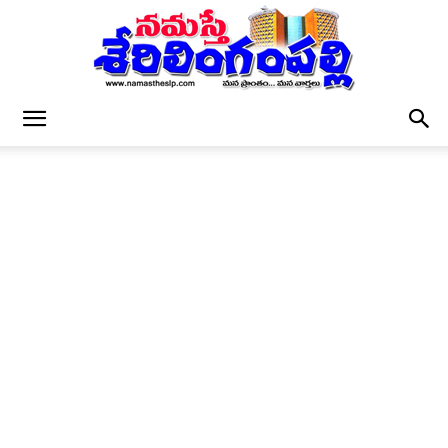
నమస్తే
శేరిలింగంపల్లి