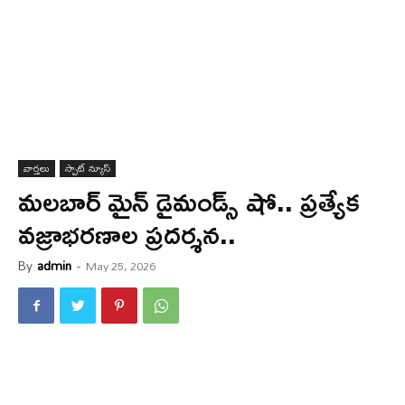
వార్త‌లు
స్పాట్ న్యూస్
మలబార్ మైన్ డైమండ్స్ షో.. ప్రత్యేక
వజ్రాభరణాల ప్రదర్శన..
By
admin
-
May 25, 2026