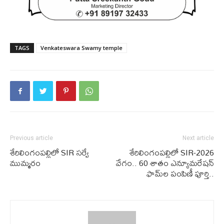
TAGS
Venkateswara Swamy temple
Previous article
Next article
శేరిలింగంపల్లిలో SIR సర్వే
శేరిలింగంపల్లిలో SIR-2026
ముమ్మరం
వేగం.. 60 శాతం ఎన్యూమరేషన్
ఫామ్‌ల పంపిణీ పూర్తి..