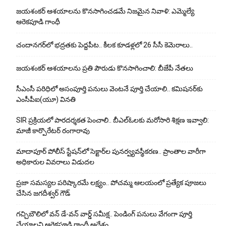
జయశంకర్ ఆశయాలను కొనసాగించడమే నిజమైన నివాళి: ఎమ్మెల్యే
ఆరెక‌పూడి గాంధీ
చందానగర్‌లో భద్రతకు పెద్దపీట.. కీలక కూడళ్లలో 26 సీసీ కెమెరాలు..
జయశంకర్ ఆశయాలను ప్రతి పౌరుడు కొనసాగించాలి: బీజేపీ నేతలు
సీఎంసీ పరిధిలో అసంపూర్తి పనులు వెంటనే పూర్తి చేయాలి.. కమిషనర్‌కు
ఎంసీపీఐ(యూ) వినతి
SIR ప్రక్రియలో పారదర్శకత పెంచాలి.. బీఎల్ఓలకు మరోసారి శిక్షణ ఇవ్వాలి:
మాజీ కార్పొరేటర్ రంగారావు
మాదాపూర్ పోలీస్‌ స్టేషన్‌లో సెక్టార్‌ల పునర్వ్యవస్థీకరణ.. ప్రాంతాల వారీగా
అధికారుల వివరాలు విడుదల
ప్రజా సమస్యల పరిష్కారమే లక్ష్యం.. పోచమ్మ ఆలయంలో ప్రత్యేక పూజలు
చేసిన జగదీశ్వర్ గౌడ్
గచ్చిబౌలిలో వన్ డే-వన్ వార్డ్ సమీక్ష.. పెండింగ్ పనులు వేగంగా పూర్తి
చేయాలని ఆరెకపూడి గాంధీ ఆదేశం