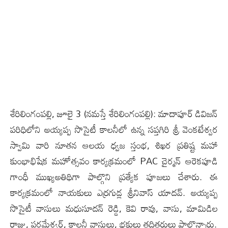
శేరిలింగంప‌ల్లి, జూలై 3 (న‌మ‌స్తే శేరిలింగంప‌ల్లి): మాదాపూర్ డివిజన్
పరిధిలోని అయ్యప్ప సొసైటీ కాలనీలో ఉన్న సప్తగిరి శ్రీ వెంకటేశ్వర
స్వామి వారి నూతన ఆలయ ధ్వజ స్తంభ, శిఖర ప్రతిష్ట మహా
కుంభాభిషేక మహోత్సవం కార్యక్రమంలో PAC చైర్మన్ ఆరెకపూడి
గాంధీ ముఖ్యఅతిథిగా పాల్గొని ప్రత్యేక పూజలు చేశారు. ఈ
కార్యక్రమంలో నాయకులు ఎర్రగుడ్ల శ్రీనివాస్ యాదవ్. అయ్యప్ప
సొసైటీ వాసులు మధుసూదన్ రెడ్డి, కెవి రావు, వాసు, మామిడిల
రాజు, పరమేశ్వర్, కాలనీ వాసులు, భక్తులు తదితరులు పాల్గొన్నారు.