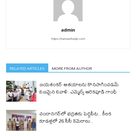
admin
https://namastheslp.com
RELATED ARTICLES
MORE FROM AUTHOR
జయశంకర్ ఆశయాలను కొనసాగించడమే
నిజమైన నివాళి: ఎమ్మెల్యే ఆరెక‌పూడి గాంధీ
చందానగర్‌లో భద్రతకు పెద్దపీట.. కీలక
కూడళ్లలో 26 సీసీ కెమెరాలు..