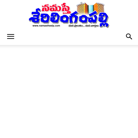
నమస్తే
శేరిలింగంపల్లి