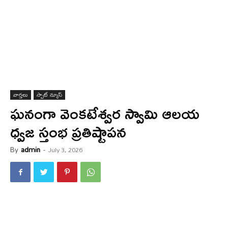
వార్త‌లు
స్పాట్ న్యూస్
ఘ‌నంగా వెంక‌టేశ్వ‌ర స్వామి ఆల‌య
ధ్వ‌జ స్తంభ ప్ర‌తిష్టాప‌న
By
admin
-
July 3, 2026