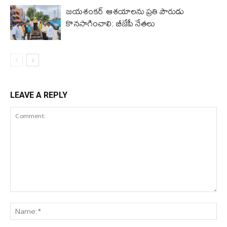
జయశంకర్ ఆశయాలను ప్రతి పౌరుడు
కొనసాగించాలి: బీజేపీ నేతలు
LEAVE A REPLY