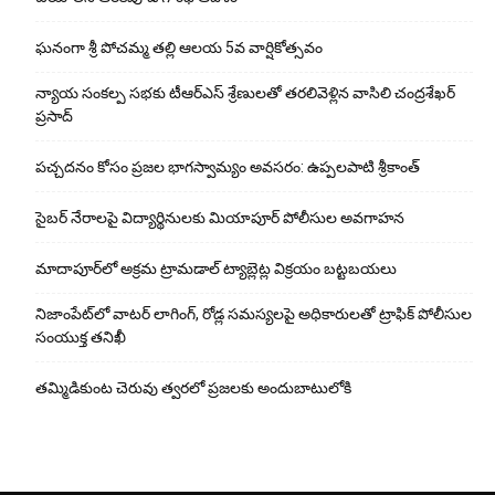
ఘ‌నంగా శ్రీ పోచమ్మ త‌ల్లి ఆలయ 5వ వార్షికోత్సవం
న్యాయ సంక‌ల్ప స‌భ‌కు టీఆర్ఎస్ శ్రేణుల‌తో త‌ర‌లివెళ్లిన వాసిలి చంద్ర‌శేఖ‌ర్
ప్ర‌సాద్
పచ్చదనం కోసం ప్రజల భాగస్వామ్యం అవసరం: ఉప్పలపాటి శ్రీకాంత్
సైబర్ నేరాలపై విద్యార్థినులకు మియాపూర్ పోలీసుల అవగాహన
మాదాపూర్‌లో అక్రమ ట్రామడాల్ ట్యాబ్లెట్ల విక్రయం బట్టబయలు
నిజాంపేట్‌లో వాటర్ లాగింగ్, రోడ్ల సమస్యలపై అధికారులతో ట్రాఫిక్ పోలీసుల
సంయుక్త తనిఖీ
తమ్మిడికుంట చెరువు త్వరలో ప్రజలకు అందుబాటులోకి