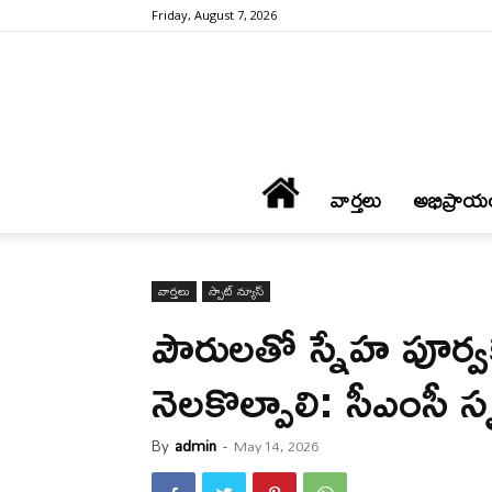
Friday, August 7, 2026
వార్త‌లు
అభిప్రాయ
వార్త‌లు
స్పాట్ న్యూస్
పౌరుల‌తో స్నేహ పూర్
నెల‌కొల్పాలి: సీఎంసీ 
By
admin
-
May 14, 2026