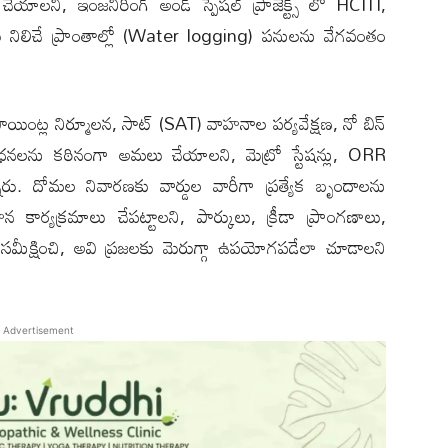
‌ని, ఇంజనీరింగ్ అండ్ స్పెషల్ ప్రాజెక్ట్స్ లో HCITI,
 నీరు నిలిచే ప్రాంతాల్లో (Water logging) పనులను వేగవంతం
ింట్ల నిర్మూలన, సాట్ (SAT) వాహనాల పర్యవేక్షణ, నో బిన్
లను కఠినంగా అమలు చేయాల‌ని, మెట్రో స్టేషన్లు, ORR
 అన్నారు. దోమల నివారణకు వార్డుల వారీగా ప్రత్యేక బృందాలను
 కార్యక్రమాలు చేపట్టాలని, పార్కులు, క్రీడా ప్రాంగణాలు,
ు సమీక్షించి, అవి ప్రజలకు మెరుగ్గా ఉపయోగపడేలా చూడాల‌ని
Advertisement