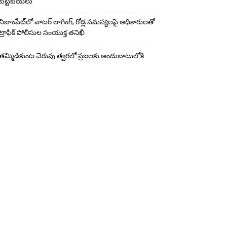
బట్టబయలు
నిజాంపేట్‌లో వాటర్ లాగింగ్, రోడ్ల సమస్యలపై అధికారులతో
ట్రాఫిక్ పోలీసుల సంయుక్త తనిఖీ
తమ్మిడికుంట చెరువు త్వరలో ప్రజలకు అందుబాటులోకి