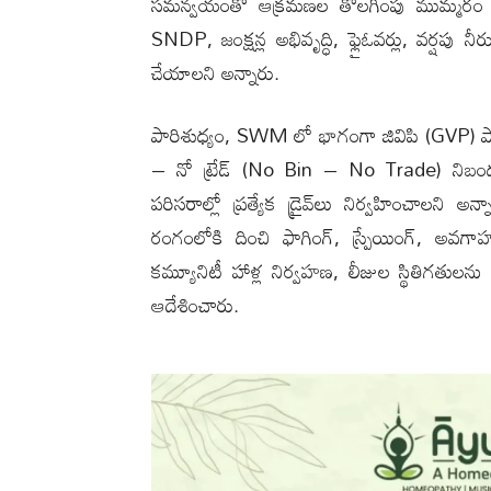
సమన్వయంతో ఆక్రమణల తొలగింపు ముమ్మరం చేయాల
SNDP, జంక్షన్ల అభివృద్ధి, ఫ్లైఓవర్లు, వర్షపు
చేయాలని అన్నారు.
పారిశుధ్యం, SWM లో భాగంగా జివిపి (GVP) పాయ
– నో ట్రేడ్ (No Bin – No Trade) నిబంధన
పరిసరాల్లో ప్రత్యేక డ్రైవ్‌లు నిర్వహించాల‌ని
రంగంలోకి దించి ఫాగింగ్, స్ప్రేయింగ్, అవగాహన
కమ్యూనిటీ హాళ్ల నిర్వహణ, లీజుల స్థితిగతులన
ఆదేశించారు.