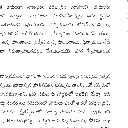
) కాకుండా, నాణ్యమైన పరిష్కారం చూపాల‌ని, పౌరులకు
ల‌ని అన్నారు. ఫిర్యాదులను మూసివేసేటప్పుడు అసంబద్ధమైన
గించకూడదని అధికారులను హెచ్చరించారు. జోనల్ కమిషనర్లు,
కార తీరును ఆడిట్ చేయాల‌ని, ఫిర్యాదుల డేటాను (జోన్ వారీగా,
న్న ప్రాంతాలపై ప్రత్యేక దృష్టి సారించాల‌ని, ఫిర్యాదులు చేసే
ం లేదా నిరుత్సాహపరచడం చేయకూడదని, పౌర స్నేహపూర్వక
ర్యక్రమంలో భాగంగా గుర్తించిన సమస్యలపై కమిషనర్ ప్రత్యేక
లను ప్రాధాన్యత ప్రాతిపదికన పరిష్కరించాల‌ని, అదే సర్కిల్‌లో
ారమవ్వాల‌ని, ప్రతి సమస్యను పోర్టల్‌లో అప్‌డేట్ చేస్తూ, అది
, వార్డు సందర్శనల సమయంలో పౌరులు ఎంతో ఆశతో వ‌స్తున్నార‌ని,
చేయడం, క్షేత్రస్థాయిలో మార్పు చూపడం మన బాధ్యత అని
ఎస్ (LRS) దరఖాస్తులను త్వరగా పరిష్కరించాల‌ని, పోలీస్ శాఖ