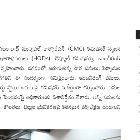
్లి): సైబరాబాద్ మున్సిపల్ కార్పొరేషన్ (CMC) కమిషనర్ సృజ‌న
భాగాధిపతులు (HODs), డెప్యూటీ కమిషనర్లు, ఇంజనీరింగ్
ిర్వహించారు. నగరంలో జరుగుతున్న పౌర పనులు, ఫిర్యాదుల
ోగతిని ఈ సందర్భంగా సమీక్షించారు. ఇంజనీరింగ్ పనులు,
లు, వార్డు స్థాయి అమలుపై కమిషనర్ సుదీర్ఘంగా చర్చించారు. పనుల
ెంచడంపై అధికారులకు దిశానిర్దేశం చేశారు. అన్ని పనులను
త, కొలతలు, బిల్లుల ధ్రువీకరణపై కఠినమైన పర్యవేక్షణ ఉండాల‌ని