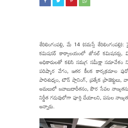
శేరిలింగంప‌ల్లి, మే 14 (న‌మ‌స్తే శేరిలింగంప‌ల
కమిషనర్ కార్యాలయంలో జోనల్ కమిషనర్లు, వి
అధికారులతో కలిసి సమగ్ర సమీక్షా సమావేశం న
పరిష్కార వేగం, ఇతర కీలక కార్యక్రమాల పుర
పారిశుధ్యం, టౌన్ ప్లానింగ్, ప్రత్యేక ప్రాజెక్టు
అమలులో జవాబుదారీతనం, పౌర సేవల నాణ్యతను ప
నిర్ణీత గడువులోగా పూర్తి చేయాల‌ని, పనుల నాణ్య
అన్నారు.