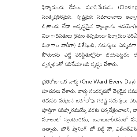
ఫిర్యాదులను కేవలం మూసివేయడం (Closing
సంతృప్తికరమైన, స్పష్టమైన సమాధానాలు ఇవ్వా
చిత్రాలను లేదా అస్పష్టమైన వ్యాఖ్యలను ఉపయో
విభాగాధిపతులు క్రమం తప్పకుండా ఫిర్యాదుల పరిష్
విభాగాల వారీగా) విశ్లేషించి, సమస్యలు ఎక్కువగా ఉ
పౌరులను ఎట్టి పరిస్థితుల్లోనూ భయపెట్టడ
దృక్పథంతో పనిచేయాలని స్పష్టం చేశారు.
ప్రతిరోజు ఒక వార్డు (One Ward Every Day) కా
సూచనలు చేశారు. వార్డు సందర్శనలో వెల్లడైన సమస్య
తదుపరి పర్యటన జరిగేలోపు గరిష్ట సమస్యలు పరిష్క
పూర్తిగా పరిష్కారమయ్యే వరకు పర్యవేక్షించాల‌ని
సకాలంలో స్పందించడం, జవాబుదారీతనంతో పని
అన్నారు. టౌన్ ప్లానింగ్ లో బిల్డ్ నౌ, ఎల్ఆర్