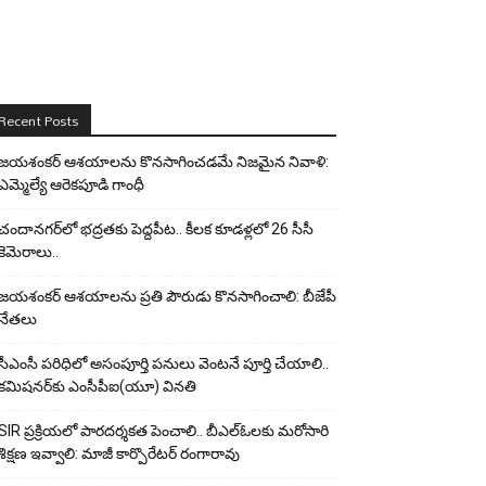
Recent Posts
జయశంకర్ ఆశయాలను కొనసాగించడమే నిజమైన నివాళి:
ఎమ్మెల్యే ఆరెక‌పూడి గాంధీ
చందానగర్‌లో భద్రతకు పెద్దపీట.. కీలక కూడళ్లలో 26 సీసీ
కెమెరాలు..
జయశంకర్ ఆశయాలను ప్రతి పౌరుడు కొనసాగించాలి: బీజేపీ
నేతలు
సీఎంసీ పరిధిలో అసంపూర్తి పనులు వెంటనే పూర్తి చేయాలి..
కమిషనర్‌కు ఎంసీపీఐ(యూ) వినతి
SIR ప్రక్రియలో పారదర్శకత పెంచాలి.. బీఎల్ఓలకు మరోసారి
శిక్షణ ఇవ్వాలి: మాజీ కార్పొరేటర్ రంగారావు