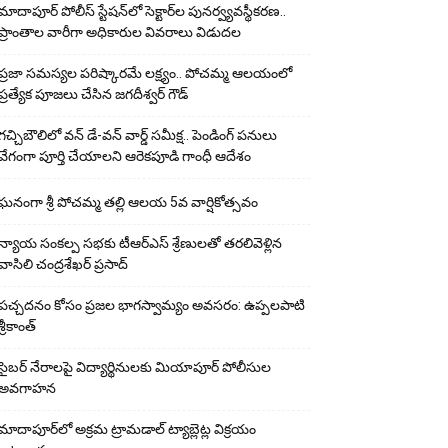
మాదాపూర్ పోలీస్‌ స్టేషన్‌లో సెక్టార్‌ల పునర్వ్యవస్థీకరణ..
ప్రాంతాల వారీగా అధికారుల వివరాలు విడుదల
ప్రజా సమస్యల పరిష్కారమే లక్ష్యం.. పోచమ్మ ఆలయంలో
ప్రత్యేక పూజలు చేసిన జగదీశ్వర్ గౌడ్
గచ్చిబౌలిలో వన్ డే-వన్ వార్డ్ సమీక్ష.. పెండింగ్ పనులు
వేగంగా పూర్తి చేయాలని ఆరెకపూడి గాంధీ ఆదేశం
ఘ‌నంగా శ్రీ పోచమ్మ త‌ల్లి ఆలయ 5వ వార్షికోత్సవం
న్యాయ సంక‌ల్ప స‌భ‌కు టీఆర్ఎస్ శ్రేణుల‌తో త‌ర‌లివెళ్లిన
వాసిలి చంద్ర‌శేఖ‌ర్ ప్ర‌సాద్
పచ్చదనం కోసం ప్రజల భాగస్వామ్యం అవసరం: ఉప్పలపాటి
శ్రీకాంత్
సైబర్ నేరాలపై విద్యార్థినులకు మియాపూర్ పోలీసుల
అవగాహన
మాదాపూర్‌లో అక్రమ ట్రామడాల్ ట్యాబ్లెట్ల విక్రయం