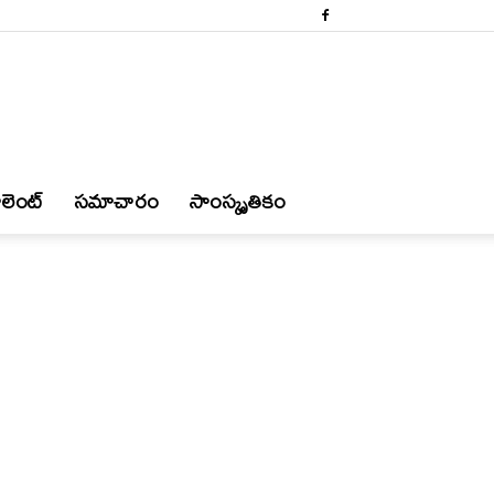
లెంట్
స‌మాచారం
సాంస్కృతికం