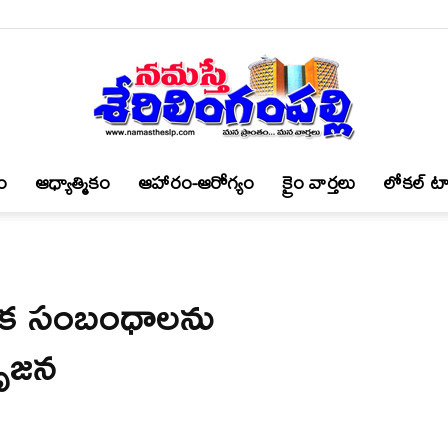
ం
ఆధ్యాత్మికం
ఆహారం-ఆరోగ్యం
క్రైం వార్త‌లు
లోకల్ టా
నమస్తే
వ‌క సంబంధాల‌ను
శేరిలింగంపల్లి
సృజ‌న