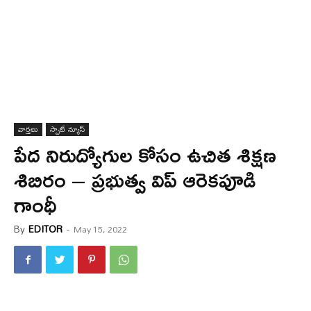
వార్త‌లు
స్పాట్ న్యూస్
పేద నిరుద్యోగుల కోసం ఉచిత శిక్షణ
శిబిరం – ప్రభుత్వ విప్ ఆరెకపూడి
గాంధీ
By
EDITOR
-
May 15, 2022