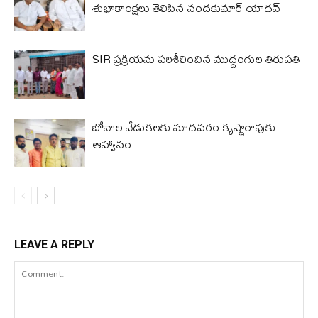
శుభాకాంక్షలు తెలిపిన నందకుమార్ యాదవ్
SIR ప్రక్రియను పరిశీలించిన ముద్దంగుల తిరుపతి
బోనాల వేడుకలకు మాధవరం కృష్ణారావుకు
ఆహ్వానం
LEAVE A REPLY