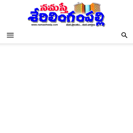
నమస్తే
శేరిలింగంపల్లి