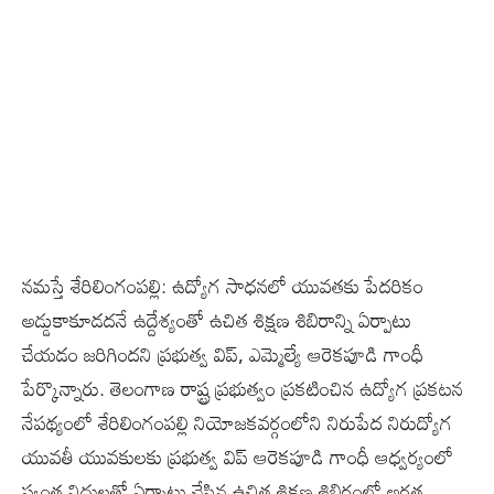
నమస్తే శేరిలింగంపల్లి: ఉద్యోగ సాధనలో యువతకు పేదరికం
అడ్డుకాకూడదనే ఉద్దేశ్యంతో ఉచిత శిక్షణ శిబిరాన్ని ఏర్పాటు
చేయడం జరిగిందని ప్రభుత్వ విప్, ఎమ్మెల్యే ఆరెకపూడి గాంధీ
పేర్కొన్నారు. తెలంగాణ రాష్ట్ర ప్రభుత్వం ప్రకటించిన ఉద్యోగ ప్రకటన
నేపథ్యంలో శేరిలింగంపల్లి నియోజకవర్గంలోని నిరుపేద నిరుద్యోగ
యువతీ యువకులకు ప్రభుత్వ విప్ ఆరెకపూడి గాంధీ ఆధ్వర్యంలో
స్వంత నిధులతో ఏర్పాటు చేసిన ఉచిత శిక్షణ శిబిరంలో అర్హత