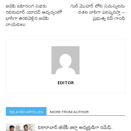
బిజెపి బహిరంగ సభకు
గుల్ మొహర్ లోని సమస్యలను
రవికుమార్ యాదవ్ ఆధ్వర్యంలో
దశల వారీగా పరిష్కరిస్తా –
భారీగా తరలివెళ్లిన బిజెపి
ప్రభుత్వ విప్ గాంధీ
నాయకులు
EDITOR
RELATED ARTICLES
MORE FROM AUTHOR
వికారాబాద్ బీజేపీ జిల్లా అధ్యక్షుడిగా రమేష్‌..