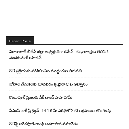
Recent Posts
వికారాబాద్ బీజేపీ జిల్లా అధ్యక్షుడిగా రమేష్‌.. శుభాకాంక్షలు తెలిపిన
నందకుమార్ యాదవ్
SIR ప్రక్రియను పరిశీలించిన ముద్దంగుల తిరుపతి
బోనాల వేడుకలకు మాధవరం కృష్ణారావుకు ఆహ్వానం
కొండాపూర్ ప్రజలకు షేక్ చాంద్ పాషా హామీ
సీఎంసీ వాక్ ఫ్రీ డ్రైవ్.. 14.1 కి.మీ పరిధిలో 290 ఆక్రమణల తొలగింపు
SIRపై ఆరెకపూడి గాంధీ అవగాహన సమావేశం