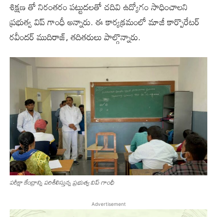
శిక్షణ తో నిరంతరం పట్టుదలతో చదివి ఉద్యోగం సాధించాలని
ప్రభుత్వ విప్ గాంధీ అన్నారు. ఈ కార్యక్రమంలో మాజీ కార్పొరేటర్
రవీందర్ ముదిరాజ్, తదితరులు పాల్గొన్నారు.
పరీక్షా కేంద్రాన్ని పరిశీలిస్తున్న ప్రభుత్వ విప్ గాంధీ
Advertisement