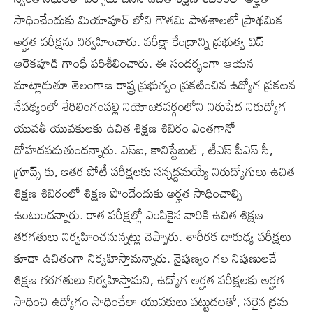
సాధించేందుకు మియాపూర్ లోని గౌతమి పాఠశాలలో ప్రాథమిక
అర్హత పరీక్షను నిర్వహించారు. పరీక్షా కేంద్రాన్ని ప్రభుత్వ విప్
ఆరెకపూడి గాంధీ పరిశీలించారు. ఈ సందర్భంగా ఆయన
మాట్లాడుతూ తెలంగాణ రాష్ట్ర ప్రభుత్వం ప్రకటించిన ఉద్యోగ ప్రకటన
నేపథ్యంలో శేరిలింగంపల్లి నియోజకవర్గంలోని నిరుపేద నిరుద్యోగ
యువతీ యువకులకు ఉచిత శిక్షణ శిబిరం ఎంతగానో
దోహదపడుతుందన్నారు. ఎస్ఐ, కానిస్టేబుల్ , టీఎస్ పీఎస్ సీ,
గ్రూప్స్ కు, ఇతర పోటీ పరీక్షలకు సన్నద్దమయ్యే నిరుద్యోగులు ఉచిత
శిక్షణ శిబిరంలో శిక్షణ పొందేందుకు అర్హత సాధించాల్సి
ఉంటుందన్నారు. రాత పరీక్షల్లో ఎంపికైన వారికి ఉచిత శిక్షణ
తరగతులు నిర్వహించనున్నట్లు చెప్పారు. శారీరక దారుఢ్య పరీక్షలు
కూడా ఉచితంగా నిర్వహిస్తామన్నారు. నైపుణ్యం గల నిపుణులచే
శిక్షణ తరగతులు నిర్వహిస్తామని, ఉద్యోగ అర్హత పరీక్షలకు అర్హత
సాధించి ఉద్యోగం సాధించేలా యువకులు పట్టుదలతో, సరైన క్రమ