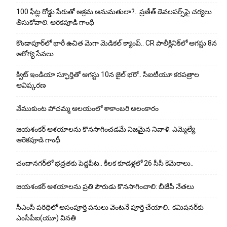
100 ఫీట్ల రోడ్డు పేరుతో అక్రమ అనుమతులా?.. ప్రణీత్ డెవలపర్స్‌పై చర్యలు
తీసుకోవాలి: ఆరెకపూడి గాంధీ
కొండాపూర్‌లో భారీ ఉచిత మెగా మెడికల్ క్యాంప్.. CR పాలీక్లినిక్‌లో ఆగస్టు 8న
ఆరోగ్య సేవలు
క్విట్ ఇండియా స్ఫూర్తితో ఆగస్టు 10న జైల్ భరో.. సీఐటీయూ కరపత్రాల
ఆవిష్కరణ
వేముకుంట పోచమ్మ ఆలయంలో శాకాంబరి అలంకారం
జయశంకర్ ఆశయాలను కొనసాగించడమే నిజమైన నివాళి: ఎమ్మెల్యే
ఆరెక‌పూడి గాంధీ
చందానగర్‌లో భద్రతకు పెద్దపీట.. కీలక కూడళ్లలో 26 సీసీ కెమెరాలు..
జయశంకర్ ఆశయాలను ప్రతి పౌరుడు కొనసాగించాలి: బీజేపీ నేతలు
సీఎంసీ పరిధిలో అసంపూర్తి పనులు వెంటనే పూర్తి చేయాలి.. కమిషనర్‌కు
ఎంసీపీఐ(యూ) వినతి