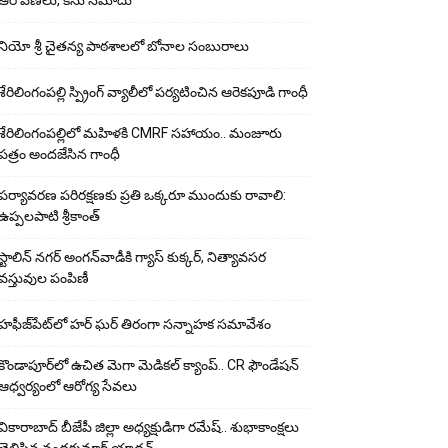
ఆరోపణలు, కేసు నమోదు
నియో శ్రీ చైతన్య పాఠశాలలో బోనాల సంబురాలు
శేరిలింగంపల్లి స్ప్రింగ్ వ్యాలీలో పర్యటించిన ఆరెకపూడి గాంధీ
శేరిలింగంపల్లిలో మ‌హిళ‌కి CMRF స‌హాయం.. మంజూరు
పత్రం అందజేసిన గాంధీ
పర్యావరణ పరిరక్షణకు ప్రతి ఒక్కరూ ముందుకు రావాలి:
ఉప్పలపాటి శ్రీకాంత్
స్టాలిన్ నగర్ అంగన్‌వాడీకి గ్యాస్ కుక్కర్, నిత్యావసర
వస్తువుల పంపిణీ
హఫీజ్‌పేట్‌లో హర్ ఘర్ తిరంగా సన్నాహక సమావేశం
కొండాపూర్‌లో ఉచిత మెగా మెడికల్ క్యాంప్.. CR ఫౌండేషన్
ఆధ్వర్యంలో ఆరోగ్య సేవలు
వికారాబాద్ బీజేపీ జిల్లా అధ్యక్షుడిగా రమేష్‌.. శుభాకాంక్షలు