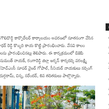
లోని గౌలిదొడ్డి కార్పొరేటర్ కార్యాలయం ఆవరణలో నూతనంగా వేసిన
ర్ రెడ్డి కొబ్బరి కాయ కొట్టి ప్రారంభించారు. వేసవి కాలం
పనులను ప్రారంభించినట్లు తెలిపారు. ఈ కార్యక్రమంలో బిజెపి
నుమంత్ నాయక్, రంగారెడ్డి జిల్లా అర్బన్ కార్యదర్శి వరలక్ష్మి
తి, జీహెచ్ఎంసీ సూపర్ వైజర్ గోపాల్, సీనియర్ నాయకులు నర్సింగ్
ర్గరామ్, చిన్న, నరేందర్, శివ తదితరులు పాల్గొన్నారు.