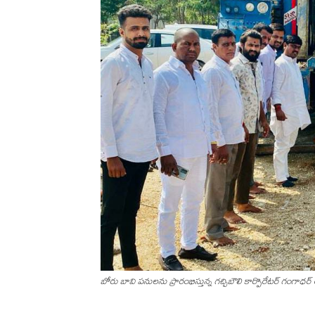
బోరు బావి పనులను ప్రారంభిస్తున్న గచ్చిబౌలి కార్పొరేటర్ గంగాధర్ రె