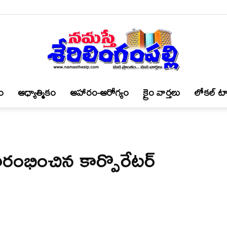
ం
ఆధ్యాత్మికం
ఆహారం-ఆరోగ్యం
క్రైం వార్త‌లు
లోకల్ టా
నమస్తే
ారంభించిన కార్పొరేటర్
శేరిలింగంపల్లి