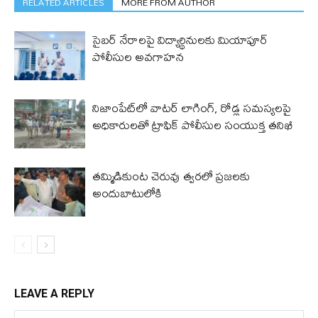
RELATED ARTICLES
MORE FROM AUTHOR
సైబర్ నేరాలపై విద్యార్థినులకు మియాపూర్
పోలీసుల అవగాహన
నిజాంపేట్‌లో వాటర్ లాగింగ్, రోడ్ల సమస్యలపై
అధికారులతో ట్రాఫిక్ పోలీసుల సంయుక్త తనిఖీ
తమ్మిడికుంట చెరువు త్వరలో ప్రజలకు
అందుబాటులోకి
LEAVE A REPLY