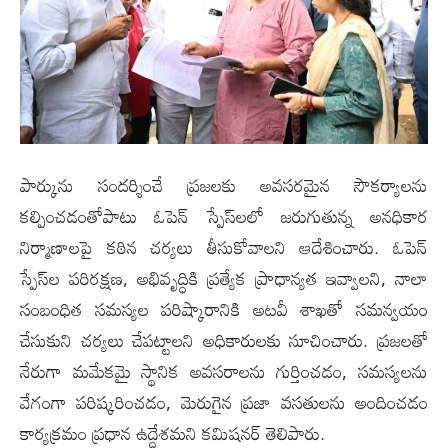
పార్కును సందర్శించే ప్రజలకు అవసరమైన సౌకర్యాలను
కల్పించడంతోపాటు ఓపెన్ స్పేస్‌లలో జరుగుతున్న అనధికార
నిర్మాణాలపై కఠిన చర్యలు తీసుకోవాలని ఆదేశించారు. ఓపెన్
స్పేస్‌ల పరిరక్షణ, అభివృద్ధికి ప్రత్యేక ప్రాధాన్యత ఇవ్వాలని, నాలా
సంబంధిత సమస్యల పరిష్కారానికి అటవీ శాఖతో సమన్వయం
చేసుకుని చర్యలు చేపట్టాలని అధికారులకు సూచించారు. ప్రజలతో
నేరుగా మమేకమై స్థానిక అవసరాలను గుర్తించడం, సమస్యలను
వేగంగా పరిష్కరించడం, మెరుగైన ప్రజా వసతులను అందించడం
కార్యక్రమం ప్రధాన ఉద్దేశమని కమిషనర్ తెలిపారు.