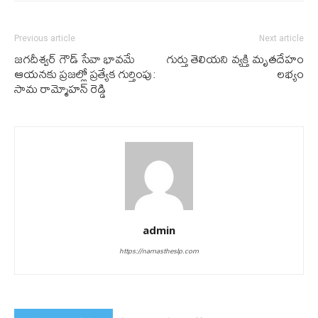
Previous article
Next article
జగదీశ్వర్ గౌడ్ సేవా భావమే
గుర్తు తెలియ‌ని వ్య‌క్తి మృత‌దేహం
ఆయనకు ప్రజల్లో ప్రత్యేక గుర్తింపు:
ల‌భ్యం
సామ రామ్మోహన్ రెడ్డి
admin
https://namastheslp.com