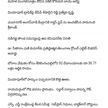
మహిళ మంగళసూత్రం దోచిన నకిలీ కొరియర్ బాయ్ అరెస్ట్
మియాపూర్ ట్రాఫిక్‌పై డీసీపీ శేషాద్రిని రెడ్డి ప్రత్యేక దృష్టి
చందానగర్ అంగన్‌వాడీ కేంద్రానికి గ్యాస్ స్టవ్ ను అందజేసిన పారునంది
శ్రీకాంత్
నడిగడ్డ తాండ సమస్యలపై ఉప కమిషనర్‌కు వినతి
డా. సీతారాం ఫణి కుమార్‌కు ప్రతిష్ఠాత్మక తెలంగాణ గ్లోబల్ ఎలైట్ బిజినెస్
అవార్డు
బోనాల వేడుకల కోసం శేరిలింగంపల్లిలోని 92 దేవాలయాలకు రూ.30.71
లక్షల ఆర్థిక సాయం
మియాపూర్‌లో పార్కుల పచ్చదనానికి కొత్త ఊతం
రాయదుర్గంలో గౌడ భవనం ప్రారంభం… సర్దార్ సర్వాయి పాపన్న గౌడ్
విగ్రహావిష్కరణ…
ఎస్సీ, ఎస్టీ సంక్షేమంపై కీలక సమీక్ష.. సబ్‌ప్లాన్ నిధులు, బ్యాక్‌లాగ్ పోస్టులు,