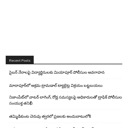
Recent Posts
సైబర్ నేరాలపై విద్యార్థినులకు మియాపూర్ పోలీసుల అవగాహన
మాదాపూర్‌లో అక్రమ ట్రామడాల్ ట్యాబ్లెట్ల విక్రయం బట్టబయలు
నిజాంపేట్‌లో వాటర్ లాగింగ్, రోడ్ల సమస్యలపై అధికారులతో ట్రాఫిక్ పోలీసుల
సంయుక్త తనిఖీ
తమ్మిడికుంట చెరువు త్వరలో ప్రజలకు అందుబాటులోకి