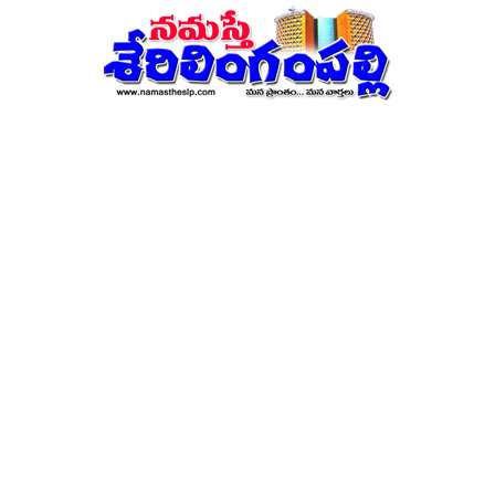
నమస్తే
శేరిలింగంపల్లి