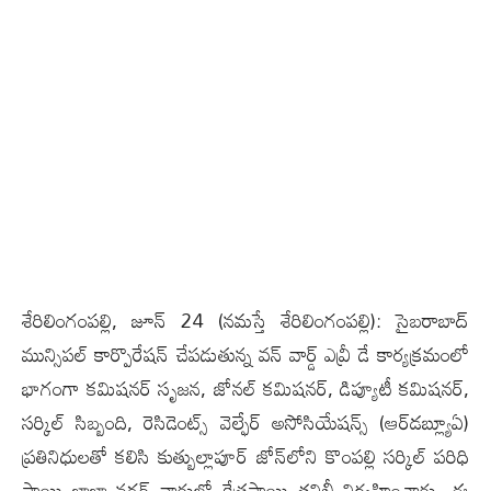
శేరిలింగంప‌ల్లి, జూన్ 24 (న‌మ‌స్తే శేరిలింగంప‌ల్లి): సైబరాబాద్
మున్సిపల్ కార్పొరేషన్ చేపడుతున్న వన్ వార్డ్ ఎవ్రీ డే కార్యక్రమంలో
భాగంగా కమిషనర్ సృజ‌న‌, జోనల్ కమిషనర్, డిప్యూటీ కమిషనర్,
సర్కిల్ సిబ్బంది, రెసిడెంట్స్ వెల్ఫేర్ అసోసియేషన్స్ (ఆర్‌డబ్ల్యూఏ)
ప్రతినిధులతో కలిసి కుత్బుల్లాపూర్ జోన్‌లోని కొంపల్లి సర్కిల్ పరిధి
సాయి బాబా నగర్ వార్డులో క్షేత్రస్థాయి తనిఖీ నిర్వహించారు. ఈ