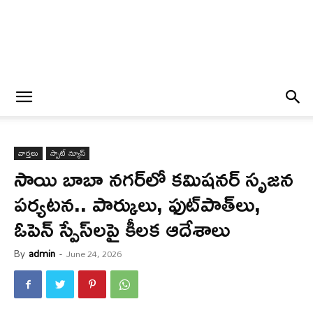
వార్త‌లు
స్పాట్ న్యూస్
సాయి బాబా నగర్‌లో కమిషనర్ సృజ‌న‌
పర్యటన.. పార్కులు, ఫుట్‌పాత్‌లు,
ఓపెన్ స్పేస్‌లపై కీలక ఆదేశాలు
By
admin
-
June 24, 2026