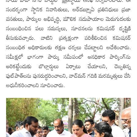
సందర్భంగా స్థానిక నివాసితులు, ఆర్‌డబ్ల్యూఏ ప్రతినిధులు ప్రజా
వసతులు, పార్కుల అభివృద్ధి, మౌలిక సదుపాయాల మెరుగుదలకు
సంబంధించిన పలు సమస్యలు, సూచనలను కమిషనర్ దృష్టికి
తీసుకువచ్చారు. వాటిని ప్రత్యక్షంగా పరిశీలించిన కమిషనర్
సంబంధిత అధికారులకు తక్షణ చర్యలు చేపట్టాలని ఆదేశించారు.
సమీక్షలో భాగంగా పార్కు సమీపంలో అనధికార పార్కింగ్‌ను
అరికట్టేందుకు బొల్లార్డులు ఏర్పాటు చేయాలని, దెబ్బతిన్న
ఫుట్‌పాత్‌లను పునరుద్ధరించాలని, వాచ్‌మన్ గదికి మరమ్మత్తులు చేసి
ఆధునీకరించాలని సూచించారు.