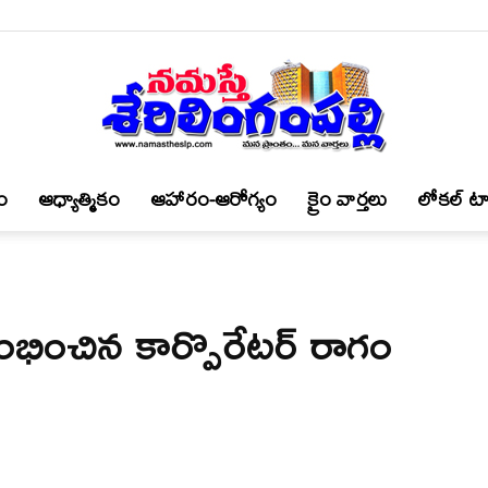
ం
ఆధ్యాత్మికం
ఆహారం-ఆరోగ్యం
క్రైం వార్త‌లు
లోకల్ టా
నమస్తే
ారంభించిన కార్పొరేటర్ రాగం
శేరిలింగంపల్లి