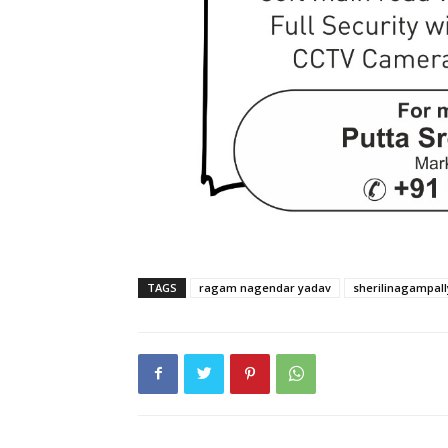
TAGS
ragam nagendar yadav
sherilinagampall