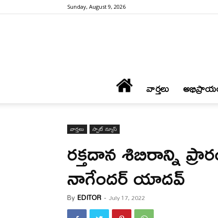
Sunday, August 9, 2026
వార్త‌లు
అభిప్రాయ
వార్త‌లు
స్పాట్ న్యూస్
రక్తదాన శిబిరాన్ని ప్ర
నాగేందర్ యాదవ్
By
EDITOR
-
July 17, 2022