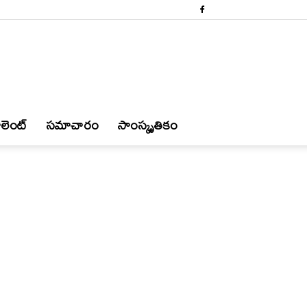
లెంట్
స‌మాచారం
సాంస్కృతికం