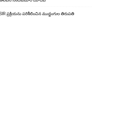
తెలిపిన నందకుమార్ యాదవ్
SIR ప్రక్రియను పరిశీలించిన ముద్దంగుల తిరుపతి