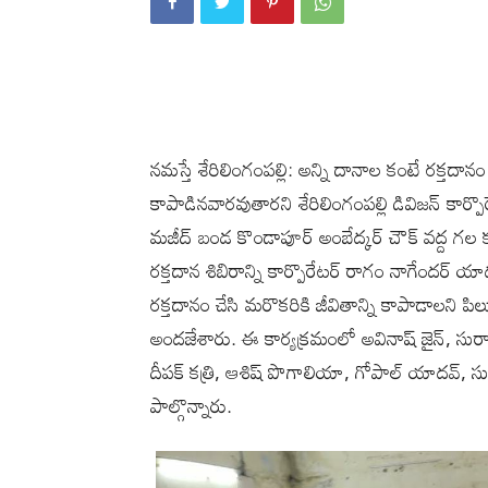
నమస్తే శేరిలింగంపల్లి: అన్ని దానాల కంటే రక్తదా
కాపాడినవారవుతారని శేరిలింగంపల్లి డివిజన్ కార్ప
మజీద్ బండ కొండాపూర్ అంబేద్కర్ చౌక్ వద్ద గల 
రక్తదాన శిబిరాన్ని కార్పొరేటర్ రాగం నాగేందర
రక్తదానం చేసి మరొకరికి జీవితాన్ని కాపాడాలని పిల
అందజేశారు. ఈ కార్యక్రమంలో అవినాష్ జైన్, సు
దీపక్ కత్రి, ఆశిష్ పొగాలియా, గోపాల్ యాదవ్, సుధాక
పాల్గొన్నారు.