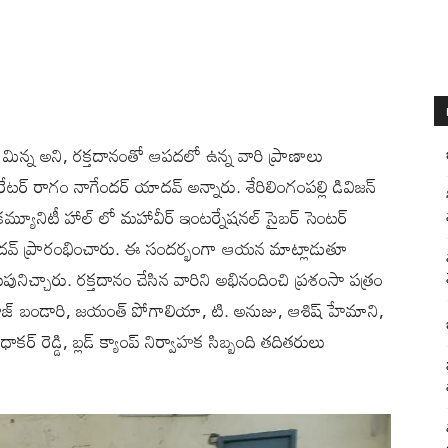
నం మిన్న అని, రక్తదానంతో ఆపదలో ఉన్న వారి ప్రాణాలు
ొరేటర్ రాగం నాగేందర్ యాదవ్ అన్నారు. శేరిలింగంపల్లి డివిజన్
కమ్యూనిటీ హాల్ లో మహావీర్ ఇంటర్నేషనల్ సైబర్ సెంటర్
్ యాదవ్ ప్రారంభించారు. ఈ సందర్భంగా ఆయన మాట్లాడుతూ
ుపునిచ్చారు. రక్తదానం చేసిన వారిని అభినందించి ప్రశంసా పత్రం
రాజ్ బండారి, జయంత్ పోగాలియా, టి. అనుజు, ఆశిష్ హేమాని,
ర్ రెడ్డి, బ్లడ్ క్యాంప్ నిర్వాహక సిబ్బంది తదితరులు