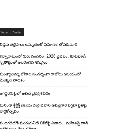
Recent Posts
బిడ్డ‌కు త‌ల్లిపాలు అమృతంతో స‌మానం: లోవ‌కుమారి
శిల్పారామంలో గురు వందనం–2026 వైభవం.. కూచిపూడి
నృత్యాలతో అలరించిన శిష్యులు
ముత్యాలమ్మ బోనాల సందర్భంగా రాజోలు ఆలయంలో
మొక్కల నాటకం
జగద్గిరిగుట్టలో ఉచిత వైద్య శిబిరం
ఘనంగా శ్రీశ్రీశ్రీ విజయ దుర్గ భవాని అమ్మవారి విగ్రహ ప్రతిష్ట
వార్షికోత్సవం
వంటగదిలోకి మురుగునీటి లీకేజీపై వివాదం.. మహిళపై దాడి