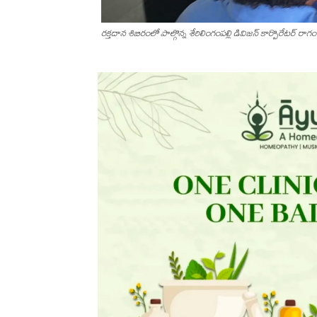
రక్తదాన శిబిరంలో పాల్గొన్న శేరిలింగంపల్లి డివిజన్ కార్పొరేటర్ ర