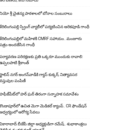
ఆరోపణలు, కేసు నమోదు
నియో శ్రీ చైతన్య పాఠశాలలో బోనాల సంబురాలు
శేరిలింగంపల్లి స్ప్రింగ్ వ్యాలీలో పర్యటించిన ఆరెకపూడి గాంధీ
శేరిలింగంపల్లిలో మ‌హిళ‌కి CMRF స‌హాయం.. మంజూరు
పత్రం అందజేసిన గాంధీ
పర్యావరణ పరిరక్షణకు ప్రతి ఒక్కరూ ముందుకు రావాలి:
ఉప్పలపాటి శ్రీకాంత్
స్టాలిన్ నగర్ అంగన్‌వాడీకి గ్యాస్ కుక్కర్, నిత్యావసర
వస్తువుల పంపిణీ
హఫీజ్‌పేట్‌లో హర్ ఘర్ తిరంగా సన్నాహక సమావేశం
కొండాపూర్‌లో ఉచిత మెగా మెడికల్ క్యాంప్.. CR ఫౌండేషన్
ఆధ్వర్యంలో ఆరోగ్య సేవలు
వికారాబాద్ బీజేపీ జిల్లా అధ్యక్షుడిగా రమేష్‌.. శుభాకాంక్షలు