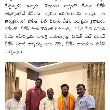
చేస్తున్నార‌ని అన్నారు. తెలంగాణ రాష్ట్రంలో కేవలం బీజేపీ
ఆధ్వర్యంలోనే బీసీలకు న్యాయం జరుగుతుంద‌ని అన్నారు. ఈ
కార్యక్రమంలో హఫీజ్ పేట్ డివిజన్ బీజేపీ అధ్యక్షుడు కైతాపురం
జితేందర్, బీజేపీ మాజీ కౌన్సిలర్ రమణయ్య, హఫీజ్ పేట్ డివిజన్
బీజేపీ ఉపాధ్యక్షుడు మారెళ్ల వెంకటేశ్వర్లు, హఫీజ్ పేట్ డివిజన్
బీజేపీ ప్రధాన కార్యదర్శి జగన్ గౌడ్, బీజేపీ నాయకుడు మనీష్
పాల్గొన్నారు.