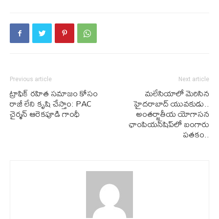
Previous article
Next article
ట్రాఫిక్ రహిత సమాజం కోసం
మలేసియాలో మెరిసిన
రాజీ లేని కృషి చేస్తాం: PAC
హైదరాబాద్ యువకుడు..
చైర్మన్ ఆరెకపూడి గాంధీ
అంతర్జాతీయ యోగాసన
ఛాంపియన్‌షిప్‌లో బంగారు
పతకం..