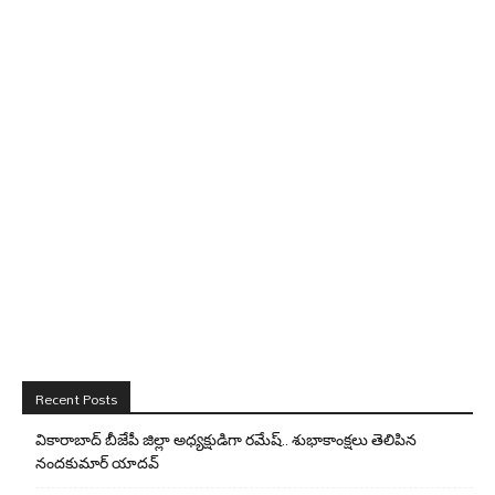
Recent Posts
వికారాబాద్ బీజేపీ జిల్లా అధ్యక్షుడిగా రమేష్‌.. శుభాకాంక్షలు తెలిపిన
నందకుమార్ యాదవ్