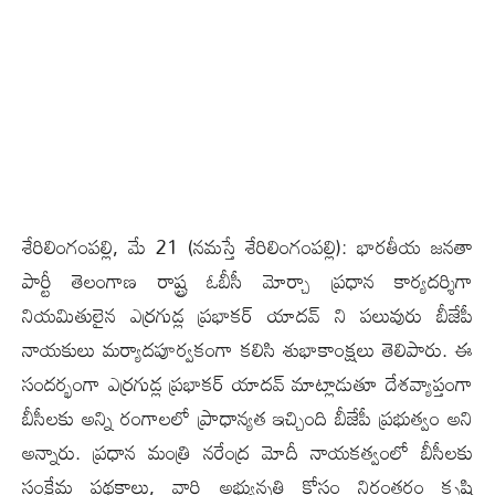
శేరిలింగంపల్లి, మే 21 (న‌మస్తే శేరిలింగంపల్లి): భారతీయ జనతా
పార్టీ తెలంగాణ రాష్ట్ర ఓబీసీ మోర్చా ప్రధాన కార్యదర్శిగా
నియమితులైన ఎర్రగుడ్ల ప్రభాకర్ యాదవ్ ని ప‌లువురు బీజేపీ
నాయ‌కులు మర్యాదపూర్వకంగా కలిసి శుభాకాంక్షలు తెలిపారు. ఈ
సందర్భంగా ఎర్రగుడ్ల ప్రభాకర్ యాదవ్ మాట్లాడుతూ దేశవ్యాప్తంగా
బీసీలకు అన్ని రంగాలలో ప్రాధాన్యత ఇచ్చింది బీజేపీ ప్రభుత్వం అని
అన్నారు. ప్రధాన మంత్రి నరేంద్ర మోదీ నాయకత్వంలో బీసీలకు
సంక్షేమ పథకాలు, వారి అభ్యున్నతి కోసం నిరంతరం కృషి