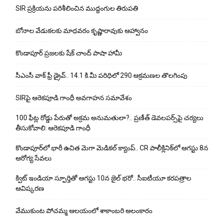
SIR ప్రక్రియను పరిశీలించిన ముద్దంగుల తిరుపతి
బోనాల వేడుకలకు మాధవరం కృష్ణారావుకు ఆహ్వానం
కొండాపూర్ ప్రజలకు షేక్ చాంద్ పాషా హామీ
సీఎంసీ వాక్ ఫ్రీ డ్రైవ్.. 14.1 కి.మీ పరిధిలో 290 ఆక్రమణల తొలగింపు
SIRపై ఆరెకపూడి గాంధీ అవగాహన సమావేశం
100 ఫీట్ల రోడ్డు పేరుతో అక్రమ అనుమతులా?.. ప్రణీత్ డెవలపర్స్‌పై చర్యలు
తీసుకోవాలి: ఆరెకపూడి గాంధీ
కొండాపూర్‌లో భారీ ఉచిత మెగా మెడికల్ క్యాంప్.. CR పాలీక్లినిక్‌లో ఆగస్టు 8న
ఆరోగ్య సేవలు
క్విట్ ఇండియా స్ఫూర్తితో ఆగస్టు 10న జైల్ భరో.. సీఐటీయూ కరపత్రాల
ఆవిష్కరణ
వేముకుంట పోచమ్మ ఆలయంలో శాకాంబరి అలంకారం