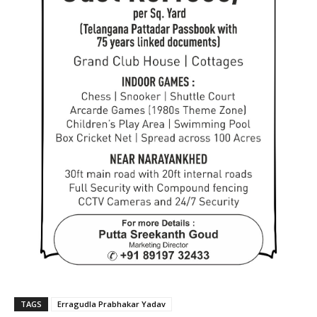
TAGS
Erragudla Prabhakar Yadav