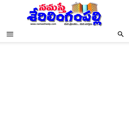
నమస్తే
శేరిలింగంపల్లి