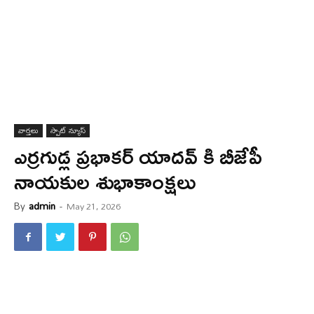
వార్త‌లు
స్పాట్ న్యూస్
ఎర్రగుడ్ల ప్రభాకర్ యాదవ్ కి బీజేపీ
నాయ‌కుల శుభాకాంక్ష‌లు
By
admin
-
May 21, 2026