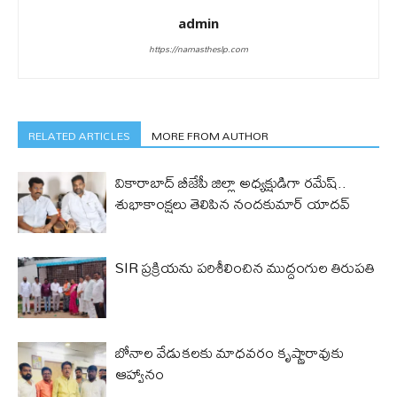
admin
https://namastheslp.com
RELATED ARTICLES
MORE FROM AUTHOR
వికారాబాద్ బీజేపీ జిల్లా అధ్యక్షుడిగా రమేష్‌..
శుభాకాంక్షలు తెలిపిన నందకుమార్ యాదవ్
SIR ప్రక్రియను పరిశీలించిన ముద్దంగుల తిరుపతి
బోనాల వేడుకలకు మాధవరం కృష్ణారావుకు
ఆహ్వానం