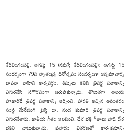
శేరిలింగంప‌ల్లి, ఆగ‌స్టు 15 (న‌మ‌స్తే శేరిలింగంప‌ల్లి): ‌ఆగస్టు 15
సందర్భంగా 79వ స్వాతంత్ర్య దినోత్సవం సందర్భంగా అన్నమాచార్య
భావనా వాహిని కార్యవర్గం, శిష్యులు కలిసి త్రివర్ణ పతాకాన్ని
ఎగురవేసి సగౌరవంగా జరుపుకున్నారు. తొలుతగా ఆలయ
పూజారిచే త్రివర్ణ పతాకాన్ని అర్చించి, హారతి ఇచ్చిన అనంతరం
సంస్థ మేనేజింగ్ ట్రస్టి డా. నంద కుమార్ త్రివర్ణ పతాకాన్ని
ఎగురవేశారు. జాతీయ గీతం ఆలపించి, దేశ భక్తి గీతాలు పాడి దేశ
భక్తిని చాటుకున్నారు. ప్రసాదం వితరణతో కార్యక్రమాన్ని