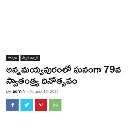
వార్త‌లు
స్పాట్ న్యూస్
అన్నమయ్యపురంలో ఘనంగా 79వ
స్వాతంత్ర్య దినోత్సవం
By
admin
-
August 15, 2025