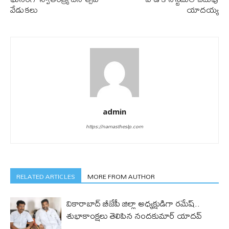
వేడుకలు
యాద‌య్య
admin
https://namastheslp.com
RELATED ARTICLES
MORE FROM AUTHOR
వికారాబాద్ బీజేపీ జిల్లా అధ్యక్షుడిగా రమేష్‌..
శుభాకాంక్షలు తెలిపిన నందకుమార్ యాదవ్