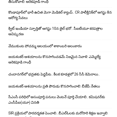
తీసుకోవాలి: ఆరెకపూడి గాంధీ
కొండాపూర్‌లో భారీ ఉచిత మెగా మెడికల్ క్యాంప్.. CR పాలీక్లినిక్‌లో ఆగస్టు 8న
ఆరోగ్య సేవలు
క్విట్ ఇండియా స్ఫూర్తితో ఆగస్టు 10న జైల్ భరో.. సీఐటీయూ కరపత్రాల
ఆవిష్కరణ
వేముకుంట పోచమ్మ ఆలయంలో శాకాంబరి అలంకారం
జయశంకర్ ఆశయాలను కొనసాగించడమే నిజమైన నివాళి: ఎమ్మెల్యే
ఆరెక‌పూడి గాంధీ
చందానగర్‌లో భద్రతకు పెద్దపీట.. కీలక కూడళ్లలో 26 సీసీ కెమెరాలు..
జయశంకర్ ఆశయాలను ప్రతి పౌరుడు కొనసాగించాలి: బీజేపీ నేతలు
సీఎంసీ పరిధిలో అసంపూర్తి పనులు వెంటనే పూర్తి చేయాలి.. కమిషనర్‌కు
ఎంసీపీఐ(యూ) వినతి
SIR ప్రక్రియలో పారదర్శకత పెంచాలి.. బీఎల్ఓలకు మరోసారి శిక్షణ ఇవ్వాలి: