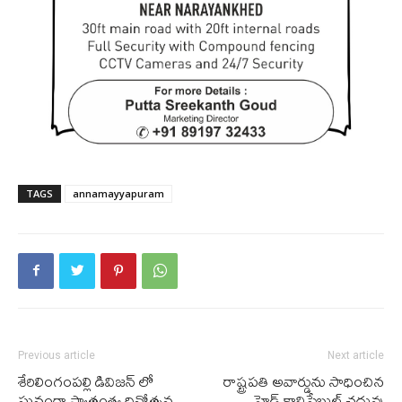
TAGS
annamayyapuram
Previous article
Next article
శేరిలింగంపల్లి డివిజన్ లో
రాష్ట్ర‌ప‌తి అవార్డును సాధించిన
ఘ‌నంగా స్వాతంత్ర్య దినోత్సవ
హెడ్ కానిస్టేబుల్ చ‌దువు