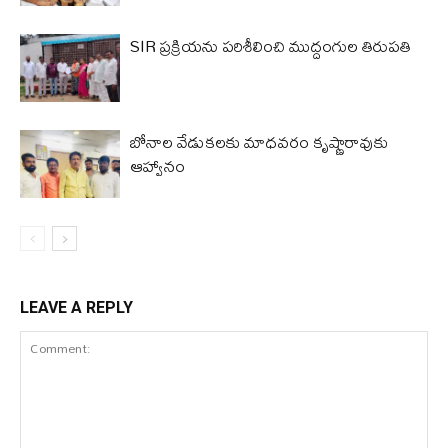
SIR ప్రక్రియను పరిశీలించి ముద్దంగుల తిరుపతి
బోనాల వేడుకలకు మాధవరం కృష్ణారావుకు
ఆహ్వానం
LEAVE A REPLY