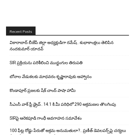
Recent Posts
వికారాబాద్ బీజేపీ జిల్లా అధ్యక్షుడిగా రమేష్‌.. శుభాకాంక్షలు తెలిపిన
నందకుమార్ యాదవ్
SIR ప్రక్రియను పరిశీలించి ముద్దంగుల తిరుపతి
బోనాల వేడుకలకు మాధవరం కృష్ణారావుకు ఆహ్వానం
కొండాపూర్ ప్రజలకు షేక్ చాంద్ పాషా హామీ
సీఎంసీ వాక్ ఫ్రీ డ్రైవ్.. 14.1 కి.మీ పరిధిలో 290 ఆక్రమణల తొలగింపు
SIRపై ఆరెకపూడి గాంధీ అవగాహన సమావేశం
100 ఫీట్ల రోడ్డు పేరుతో అక్రమ అనుమతులా?.. ప్రణీత్ డెవలపర్స్‌పై చర్యలు