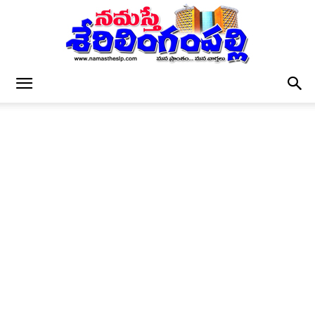
నమస్తే
శేరిలింగంపల్లి