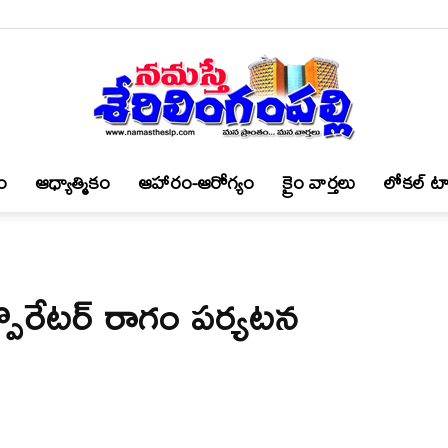
ం
ఆధ్యాత్మికం
ఆహారం-ఆరోగ్యం
క్రైం వార్త‌లు
లోకల్ టా
నమస్తే
పొరేటర్ రాగం పర్యటన
శేరిలింగంపల్లి