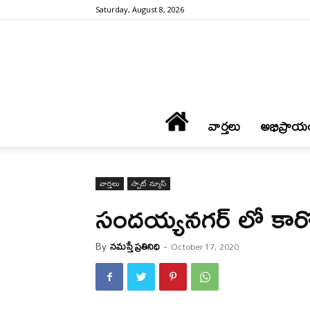
Saturday, August 8, 2026
వార్త‌లు
అభిప్రాయ
వార్త‌లు
స్పాట్ న్యూస్
సందయ్యనగర్ లో కార్
By
నమస్తే ప్రతినిధి
-
October 17, 2020