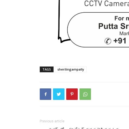
TAGS
sherilingampally
Previous article