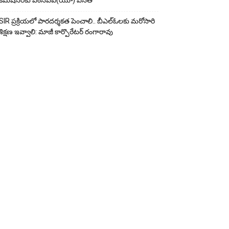
కమిషనర్‌కు ఎంసీపీఐ(యూ) వినతి
SIR ప్రక్రియలో పారదర్శకత పెంచాలి.. బీఎల్ఓలకు మరోసారి
శిక్షణ ఇవ్వాలి: మాజీ కార్పొరేటర్ రంగారావు