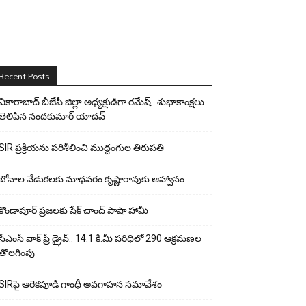
Recent Posts
వికారాబాద్ బీజేపీ జిల్లా అధ్యక్షుడిగా రమేష్‌.. శుభాకాంక్షలు
తెలిపిన నందకుమార్ యాదవ్
SIR ప్రక్రియను పరిశీలించి ముద్దంగుల తిరుపతి
బోనాల వేడుకలకు మాధవరం కృష్ణారావుకు ఆహ్వానం
కొండాపూర్ ప్రజలకు షేక్ చాంద్ పాషా హామీ
సీఎంసీ వాక్ ఫ్రీ డ్రైవ్.. 14.1 కి.మీ పరిధిలో 290 ఆక్రమణల
తొలగింపు
SIRపై ఆరెకపూడి గాంధీ అవగాహన సమావేశం