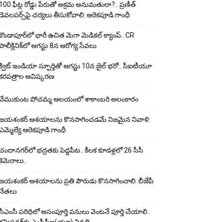
100 ఫీట్ల రోడ్డు పేరుతో అక్రమ అనుమతులా?.. ప్రణీత్
డెవలపర్స్‌పై చర్యలు తీసుకోవాలి: ఆరెకపూడి గాంధీ
కొండాపూర్‌లో భారీ ఉచిత మెగా మెడికల్ క్యాంప్.. CR
పాలీక్లినిక్‌లో ఆగస్టు 8న ఆరోగ్య సేవలు
క్విట్ ఇండియా స్ఫూర్తితో ఆగస్టు 10న జైల్ భరో.. సీఐటీయూ
కరపత్రాల ఆవిష్కరణ
వేముకుంట పోచమ్మ ఆలయంలో శాకాంబరి అలంకారం
జయశంకర్ ఆశయాలను కొనసాగించడమే నిజమైన నివాళి:
ఎమ్మెల్యే ఆరెక‌పూడి గాంధీ
చందానగర్‌లో భద్రతకు పెద్దపీట.. కీలక కూడళ్లలో 26 సీసీ
కెమెరాలు..
జయశంకర్ ఆశయాలను ప్రతి పౌరుడు కొనసాగించాలి: బీజేపీ
నేతలు
సీఎంసీ పరిధిలో అసంపూర్తి పనులు వెంటనే పూర్తి చేయాలి..