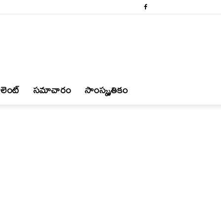
లెంట్
స‌మాచారం
సాంస్కృతికం