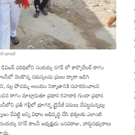
ందర్ యాదవ్
పల్లి డివిజన్ పరిధిలోని సందయ్య నగర్ లో కార్పొరేటర్ రాగం
లనీలో నెలకొన్న సమస్యలను ప్రజల ద్వారా అడిగి
లని, నల్ల పోచమ్మ ఆలయం నిర్మాణానికి సహకరించాలని
ందించిన రాగం మాట్లాడుతూ ప్రధాన రహదారి గుండా‌ ప్రధాన
ని ప్రతీ గల్లీలో భూగర్భ డ్రైనేజీ పనులు చేపట్టనున్నట్లు
ం చేపట్టి అన్ని విధాల అభివృద్ధి చేసి‌ భక్తులకు ఎలాంటి
సందయ్య నగర్ కాలనీ అధ్యక్షుడు బసవరాజు, వార్డుసభ్యురాలు
్నారు.