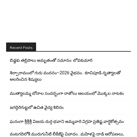
Recent Posts
బిడ్డ‌కు త‌ల్లిపాలు అమృతంతో స‌మానం: లోవ‌కుమారి
శిల్పారామంలో గురు వందనం–2026 వైభవం.. కూచిపూడి నృత్యాలతో
అలరించిన శిష్యులు
ముత్యాలమ్మ బోనాల సందర్భంగా రాజోలు ఆలయంలో మొక్కల నాటకం
జగద్గిరిగుట్టలో ఉచిత వైద్య శిబిరం
ఘనంగా శ్రీశ్రీశ్రీ విజయ దుర్గ భవాని అమ్మవారి విగ్రహ ప్రతిష్ట వార్షికోత్సవం
వంటగదిలోకి మురుగునీటి లీకేజీపై వివాదం.. మహిళపై దాడి ఆరోపణలు,