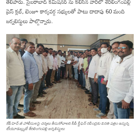
తెలిపారు. సైబరాబాద్ కమిషనర్ ను కలిసిన వారిలో శేరిలింగంపల్లి
ప్రెస్ క్లబ్, టెంజూ కార్యవర్గ సభ్యులతో పాటు దాదాపు 60 మంది
జర్నలిస్టులు పాల్గొన్నారు.
కేపీహెచ్ బీ పోలీసులపై చర్యలు తీసుకోవాలని సీపీ స్టీఫెన్ రవీంద్రకు వినతి పత్రం ఇస్తున్న
టీయూడబ్ల్యుజే శేరిలింగంపల్లి జర్నలిస్టులు