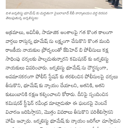
దిశ జర్నలిస్టు భూమేష్ కు మద్దతుగా సైబరాబాద్ సీపీ కార్యాలయం వద్ద నిరసన
తెలుపుతున్న జర్నలిస్టులు
అక్రమాలు, అవినీతి, సామాజిక అంశాలపై గత కొంత కాలంగా
వార్తలు రాస్తున్న భూమేష్ ను లక్ష్యంగా చేసుకొని కొంత మంది
రాజకీయ నాయకుల ప్రోద్బలంతో కేపిహెచ్ బి పోలీసులు కక్ష
సాధింపు చర్యలకు పాల్పడుతున్నారని కమిషనర్ కు జర్నలిస్టు
నాయకులు వివరించారు. జర్నలిస్టు భూమేష్ ను దౌర్జన్యంగా,
అవమానకరంగా పోలీస్ స్టేషన్ కు తరలించిన పోలీసులపై చర్యలు
తీసుకొని, భూమేష్ కు న్యాయం చేయాలని, అతనికి, అతని
కుటుంబానికి రక్షణ కల్పించాలని కోరారు. దీనిపై స్పందించిన
కమిషనర్ స్టీఫెన్ రవీంద్ర మాట్లాడుతూ ఈ ఘటనపై వెంటనే
విచారణ జరిపిస్తానని, మొత్తం వివరాలు తీసుకొని పరిశీలిస్తానని
హామీ ఇచ్చారు. జర్నలిస్టు భూమేష్ కు న్యాయం జరిగేలా చూస్తామని