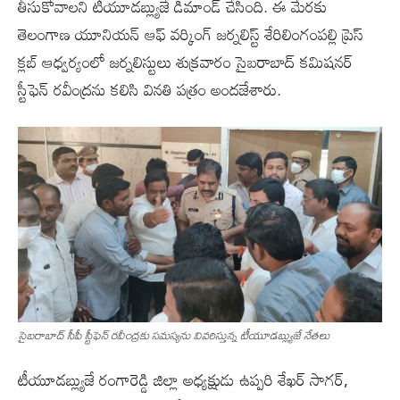
తీసుకోవాలని టీయూడబ్ల్యుజే డిమాండ్ చేసింది. ఈ మేరకు
తెలంగాణ యూనియన్ ఆఫ్ వర్కింగ్ జర్నలిస్ట్ శేరిలింగంపల్లి ప్రెస్
క్లబ్ ఆధ్వర్యంలో జర్నలిస్టులు శుక్రవారం సైబరాబాద్ కమిషనర్
స్టీఫెన్ రవీంద్రను కలిసి వినతి పత్రం అందజేశారు.
సైబరాబాద్ సీపీ స్టీఫెన్ రవీంద్రకు సమస్యను వివరిస్తున్న టీయూడబ్ల్యుజే నేతలు
టీయూడబ్ల్యుజే రంగారెడ్డి జిల్లా అధ్యక్షుడు ఉప్పరి శేఖర్ సాగర్,