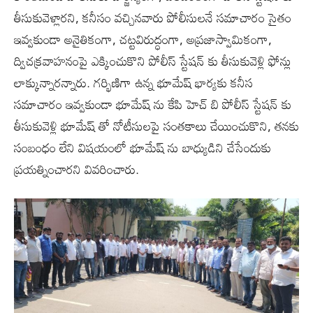
తీసుకువెళ్లారని, కనీసం వచ్చినవారు పోలీసులనే సమాచారం సైతం
ఇవ్వకుండా అనైతికంగా, చట్టవిరుద్ధంగా, అప్రజాస్వామికంగా,
ద్విచక్రవాహనంపై ఎక్కించుకొని పోలీస్ స్టేషన్ కు తీసుకువెళ్లి ఫోన్లు
లాక్కున్నారన్నారు. గర్భిణిగా ఉన్న భూమేష్ భార్యకు కనీస
సమాచారం ఇవ్వకుండా భూమేష్ ను కేపి హెచ్ బి పోలీస్ స్టేషన్ కు
తీసుకువెళ్లి భూమేష్ తో నోటీసులపై సంతకాలు చేయించుకొని, తనకు
సంబంధం లేని విషయంలో భూమేష్ ను బాధ్యుడిని చేసేందుకు
ప్రయత్నించారని వివరించారు.