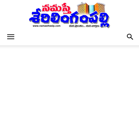
నమస్తే
శేరిలింగంపల్లి