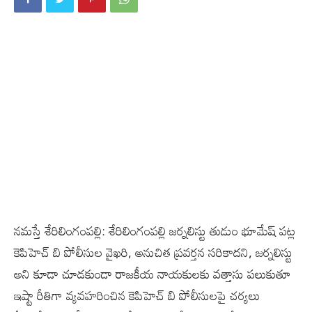
నమస్తే శేరిలింగంపల్లి: శేరిలింగంపల్లి జర్నలిస్టు తుడుం భూమేష్ పట్ల
కెపిహెచ్ బి పోలీసుల వైఖరి, అనుచిత ప్రవర్తన సరికాదని, జర్నలిస్టు
అని కూడా చూడకుండా రాజకీయ నాయకులకు వత్తాసు పలుకుతూ
ఇష్టా రీతిగా వ్యవహరించిన కెపిహెచ్ బి పోలీసులపై చర్యలు