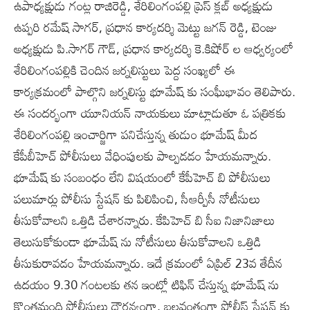
ఉపాధ్యక్షుడు గంట్ల రాజిరెడ్డి, శేరిలింగంపల్లి ప్రెస్ క్లబ్ అధ్యక్షుడు
ఉప్పరి రమేష్ సాగర్, ప్రధాన కార్యదర్శి మెట్టు జగన్ రెడ్డి, టెంజు
అధ్యక్షుడు పి.సాగర్ గౌడ్, ప్రధాన కార్యదర్శి కె.కిషోర్ ల ఆధ్వర్యంలో
శేరిలింగంపల్లికి చెందిన జర్నలిస్టులు పెద్ద సంఖ్యలో ఈ
కార్యక్రమంలో పాల్గొని జర్నలిస్టు భూమేష్ కు సంఘీభావం తెలిపారు.
ఈ సందర్భంగా యూనియన్ నాయకులు మాట్లాడుతూ ఓ పత్రికకు
శేరిలింగంపల్లి ఇంచార్జిగా పనిచేస్తున్న తుడుం భూమేష్ మీద
కేపీబీహెచ్ పోలీసులు వేధింపులకు పాల్పడడం హేయమన్నారు.
భూమేష్ కు సంబంధం లేని విషయంలో కేపీహెచ్ బి పోలీసులు
పలుమార్లు పోలీసు స్టేషన్ కు పిలిపించి, సీఆర్పీసీ నోటీసులు
తీసుకోవాలని ఒత్తిడి చేశారన్నారు. కేపిహెచ్ బి సీఐ నిజానిజాలు
తెలుసుకోకుండా భూమేష్ ను నోటీసులు తీసుకోవాలని ఒత్తిడి
తీసుకురావడం హేయమన్నారు. ఇదే క్రమంలో ఏప్రిల్ 23వ తేదీన
ఉదయం 9.30 గంటలకు తన ఇంట్లో టిఫిన్ చేస్తున్న భూమేష్ ను
కొంతమంది పోలీసులు దౌర్జన్యంగా, బలవంతంగా పోలీస్ స్టేషన్ కు