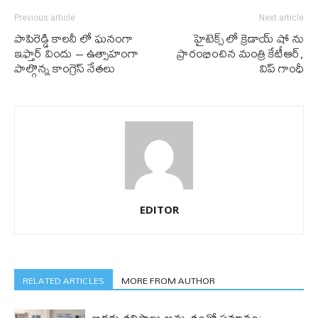
Previous article
Next article
పాపిరెడ్డి కాలనీ లో ఘనంగా
హైటెక్స్ లో క్రెడాయ్ షో ను
ఇఫ్తార్ విందు – ఉత్సాహంగా
ప్రారంభించిన మంత్రి కేటీఆర్,
పాల్గొన్న కాంగ్రెస్ నేతలు
విప్ గాంధీ
EDITOR
RELATED ARTICLES
MORE FROM AUTHOR
బిడ్డ‌కు త‌ల్లిపాలు అమృతంతో స‌మానం: