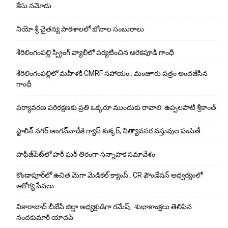
కేసు నమోదు
నియో శ్రీ చైతన్య పాఠశాలలో బోనాల సంబురాలు
శేరిలింగంపల్లి స్ప్రింగ్ వ్యాలీలో పర్యటించిన ఆరెకపూడి గాంధీ
శేరిలింగంపల్లిలో మ‌హిళ‌కి CMRF స‌హాయం.. మంజూరు పత్రం అందజేసిన
గాంధీ
పర్యావరణ పరిరక్షణకు ప్రతి ఒక్కరూ ముందుకు రావాలి: ఉప్పలపాటి శ్రీకాంత్
స్టాలిన్ నగర్ అంగన్‌వాడీకి గ్యాస్ కుక్కర్, నిత్యావసర వస్తువుల పంపిణీ
హఫీజ్‌పేట్‌లో హర్ ఘర్ తిరంగా సన్నాహక సమావేశం
కొండాపూర్‌లో ఉచిత మెగా మెడికల్ క్యాంప్.. CR ఫౌండేషన్ ఆధ్వర్యంలో
ఆరోగ్య సేవలు
వికారాబాద్ బీజేపీ జిల్లా అధ్యక్షుడిగా రమేష్‌.. శుభాకాంక్షలు తెలిపిన
నందకుమార్ యాదవ్