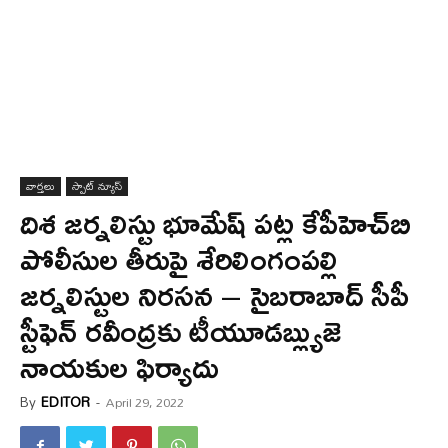
వార్త‌లు
స్పాట్ న్యూస్
దిశ జర్నలిస్టు భూమేష్ పట్ల కేపీహెచ్‌బి
పోలీసుల తీరుపై శేరిలింగంపల్లి
జర్నలిస్టుల నిరసన – సైబరాబాద్ సీపీ
స్టీఫెన్ రవీంద్రకు టీయూడబ్ల్యుజె
నాయకుల ఫిర్యాదు
By
EDITOR
-
April 29, 2022