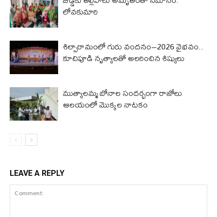
లోవ‌కుమారి
శిల్పారామంలో గురు వందనం–2026 వైభవం..
కూచిపూడి నృత్యాలతో అలరించిన శిష్యులు
ముత్యాలమ్మ బోనాల సందర్భంగా రాజోలు
ఆలయంలో మొక్కల నాటకం
LEAVE A REPLY